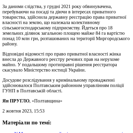
За даними слідства, у грудні 2021 року обвинувачена,
перебуваючи на посаді та діючи в інтересах приватного
товариства, здійснила державну реєстрацію права приватної
власності на землю, що належала колективному
сільськогосподарському підприємству. Йдеться про 18
земельних ділянок загальною площею майже 84 га вартістю
понад 10 млн грн, розташованих на території Миргородського
району.
Відповідні відомості про право приватної власності жінка
внесла до Державного реєстру речових прав на нерухоме
майно. У подальшому протиправні рішення реєстратора
скасувало Міністерство юстиції України.
Досудове розслідування у кримінальному провадженні
здійснювалося Полтавським районним управлінням поліції
ГУНП в Полтавській області.
Ян ПРУГЛО
, «Полтавщина»
2 жовтня 2023, 15:53
Матеріали по темі: