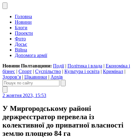
Головна
Новини
Блоги
Проекти
Фото
Досьє
Війна
Допомога армії
Новини Полтавщини:
Події
|
Політика і влада
|
Економіка і
бізнес
|
Спорт
|
Суспільство
|
Культура і освіта
|
Кримінал
|
Здоров’я
|
Цікавинки
|
Архів
2 жовтня 2023, 15:53
У Миргородському районі
держреєстратор перевела із
колективної до приватної власності
землю площею 84 га