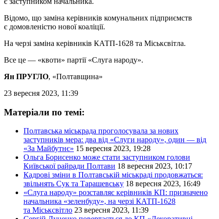
є заступником начальника.
Відомо, що заміна керівників комунальних підприємств
є домовленістю нової коаліції.
На черзі заміна керівників КАТП-1628 та Міськсвітла.
Все це — «квоти» партії «Слуга народу».
Ян ПРУГЛО
, «Полтавщина»
23 вересня 2023, 11:39
Матеріали по темі:
Полтавська міськрада проголосувала за нових
заступників мера: два від «Слуги народу», один — від
«За Майбутнє»
15 вересня 2023, 19:28
Ольга Борисенко може стати заступником голови
Київської райради Полтави
18 вересня 2023, 10:17
Кадрові зміни в Полтавській міськраді продовжаться:
звільнять Сук та Тарашевську
18 вересня 2023, 16:49
«Слуга народу» розставляє керівників КП: призначено
начальника «зеленбуду», на черзі КАТП-1628
та Міськсвітло
23 вересня 2023, 11:39
Сергій Луценко повертається до КП «Декоративні