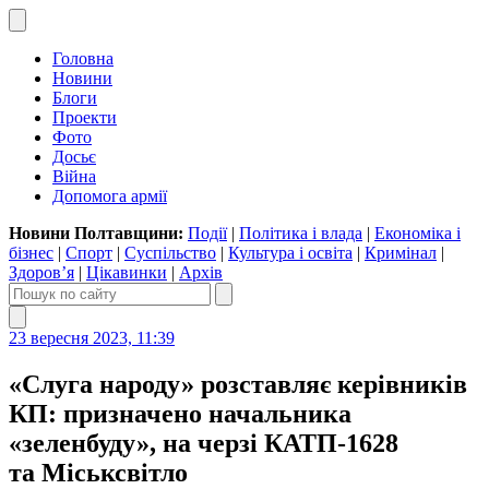
Головна
Новини
Блоги
Проекти
Фото
Досьє
Війна
Допомога армії
Новини Полтавщини:
Події
|
Політика і влада
|
Економіка і
бізнес
|
Спорт
|
Суспільство
|
Культура і освіта
|
Кримінал
|
Здоров’я
|
Цікавинки
|
Архів
23 вересня 2023, 11:39
«Слуга народу» розставляє керівників
КП: призначено начальника
«зеленбуду», на черзі КАТП-1628
та Міськсвітло