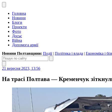
Головна
Новини
Блоги
Проекти
Фото
Досьє
Війна
Допомога армії
Новини Полтавщини:
Події
|
Політика і влада
|
Економіка і біз
21 вересня 2023, 13:56
На трасі Полтава — Кременчук зіткнули