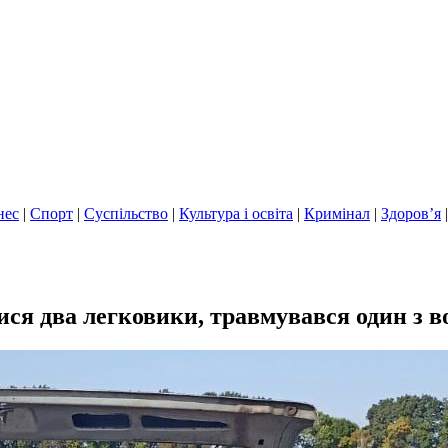
нес
|
Спорт
|
Суспільство
|
Культура і освіта
|
Кримінал
|
Здоров’я
ся два легковики, травмувався один з во