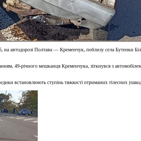
5, на автодорозі Полтава — Кременчук, поблизу села Бутенки Бі
анням, 49-річного мешканця Кременчука, зіткнувся з автомобіле
 медики встановлюють ступінь тяжкості отриманих тілесних ушко