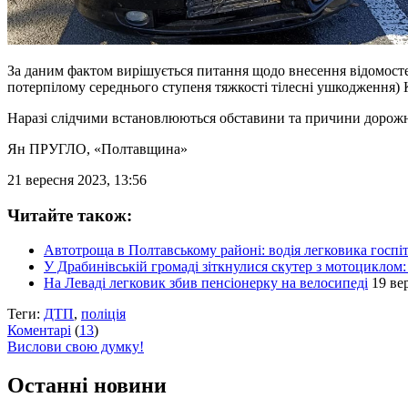
За даним фактом вирішується питання щодо внесення відомосте
потерпілому середнього ступеня тяжкості тілесні ушкодження) 
Наразі слідчими встановлюються обставини та причини дорожн
Ян ПРУГЛО
, «Полтавщина»
21 вересня 2023, 13:56
Читайте також:
Автотроща в Полтавському районі: водія легковика госпі
У Драбинівській громаді зіткнулися скутер з мотоциклом:
На Леваді легковик збив пенсіонерку на велосипеді
19 ве
Теги:
ДТП
,
поліція
Коментарі
(
13
)
Вислови свою думку!
Останні новини