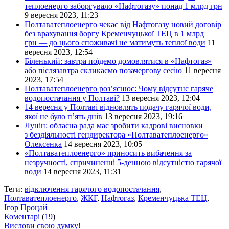
теплоенерго заборгувало «Нафтогазу» понад 1 млрд грн
9 вересня 2023, 11:23
Полтаватеплоенерго чекає від Нафтогазу новий договір
без врахування боргу Кременчуцької ТЕЦ в 1 млрд
грн — до цього споживачі не матимуть теплої води
11
вересня 2023, 12:54
Біленький: завтра поїдемо домовлятися в «Нафтогаз»
або післязавтра скликаємо позачергову сесію
11 вересня
2023, 17:54
Полтаватеплоенерго роз’яснює: Чому відсутнє гаряче
водопостачання у Полтаві?
13 вересня 2023, 12:04
14 вересня у Полтаві відновлять подачу гарячої води,
якої не було п’ять днів
13 вересня 2023, 19:16
Лунін: обласна рада має зробити кадрові висновки
з бездіяльності гендиректора «Полтаватеплоенерго»
Олексенка
14 вересня 2023, 10:05
«Полтаватеплоенерго» приносить вибачення за
незручності, спричиненні 5-денною відсутністю гарячої
води
14 вересня 2023, 11:31
Теги:
відключення гарячого водопостачання
,
Полтаватеплоенерго
,
ЖКГ
,
Нафтогаз
,
Кременчуцька ТЕЦ
,
Ігор Процай
Коментарі
(
19
)
Вислови свою думку!