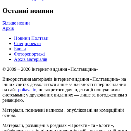
Останні новини
Більше новин
Архів
Новини Полтави
Спецпроекти
Блоги
Фоторепортажі
Архів матеріалів
© 2009 – 2026 Інтернет-видання «Полтавщина»
Використання матеріалів інтернет-видання «Полтавщина» на
інших сайтах дозволяється лише за наявності гіперпосилання
на сайт
poltava.to
, не закритого для індексації пошуковими
системами; у друкованих виданнях — лише за погодженням з
редакцією.
Матеріали, позначені написом
, опубліковані на комерційній
основі.
Матеріали, розміщені в розділах «Проекти» та «Блоги»,
публікуються за ініціативи сторонніх осіб і не є редакційними.