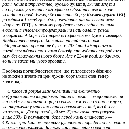
ради, наше підприємство, будемо думати, як натиснути
на державну компанію «Нафтогаз України», яке не хоче
укладати новий договір без виплати боргу Кременчуцької ТЕЦ
розміром в 1 млрд грн. Хочу нагадати, що після ворожих
ударів по ТЕЦ у минулому році державна влада вирішила
віддати теплоелектроцентраль на наш баланс, разом
із боргами. А борг ТЕЦ перед «Нафтогазом» був в 1 мільярд.
Віддали теплоенерго, бо в області подібного нам
підприємства просто не було. У 2022 році «Нафтогаз»
погодився підписати з нами договір про надання природного
газу без врахування цього боргу. Але у 23-му році, як бачимо,
вони не захотіли цього зробити.
Проблема поглиблюється тим, що теплоенерго фізично
не зможе виплатити цей чужий борг (який став тепер
власним):
— Є касовий розрив між наявними та економічно
обґрунтованими тарифами. Інший аспект — якщо населення
та бюджетні організації розрахувалися за спожиті послуги,
які отримали у минулому опалювальному сезоні, то бізнес,
на жаль, ні. Для прикладу, бізнес Кременчука перерахував
лише 30%. В результаті борг перед нами становить —
400 млн грн. Економічно необґрунтовані тарифи та несплати
споживачів призвели до того, що наша заборгованість