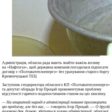
Адміністрація, обласна рада мають знайти важіль впливу
на «Нафтогаз», щоб державна компанія погодилася підписати
договір з «Полтаватеплоенерго» без урахування старого боргу
Кременчуцької ТЕЦ
Заступник гендиректора обласного КП «Полтаватеплоенерго»
та депутат облради Ігор Процай прокоментував проблему
відсутності гарячого водопостачання станом на цю хвилину.
— На апаратній нараді в адміністрації повинні проговорити
цю проблему, але без нас,
— говорить Ігор Процай. —
О другій
половині дня, думаю, зберуться голови адміністрації, обласної