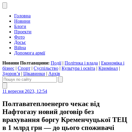
Головна
Новини
Блоги
Проекти
Фото
Досьє
Війна
Допомога армії
Новини Полтавщини:
Події
|
Політика і влада
|
Економіка і
бізнес
|
Спорт
|
Суспільство
|
Культура і освіта
|
Кримінал
|
Здоров’я
|
Цікавинки
|
Архів
11 вересня 2023, 12:54
Полтаватеплоенерго чекає від
Нафтогазу новий договір без
врахування боргу Кременчуцької ТЕЦ
в 1 млрд грн — до цього споживачі