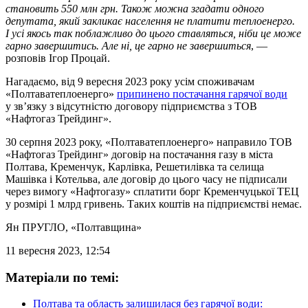
становить 550 млн грн. Також можна згадати одного
депутата, який закликає населення не платити теплоенерго.
І усі якось так поблажливо до цього ставляться, ніби це може
гарно завершитись. Але ні, це гарно не завершиться
, —
розповів Ігор Процай.
Нагадаємо, від 9 вересня 2023 року усім споживачам
«Полтаватеплоенерго»
припинено постачання гарячої води
у зв’язку з відсутністю договору підприємства з ТОВ
«Нафтогаз Трейдинг».
30 серпня 2023 року, «Полтаватеплоенерго» направило ТОВ
«Нафтогаз Трейдинг» договір на постачання газу в міста
Полтава, Кременчук, Карлівка, Решетилівка та селища
Машівка і Котельва, але договір до цього часу не підписали
через вимогу «Нафтогазу» сплатити борг Кременчуцької ТЕЦ
у розмірі 1 млрд гривень. Таких коштів на підприємстві немає.
Ян ПРУГЛО
, «Полтавщина»
11 вересня 2023, 12:54
Матеріали по темі:
Полтава та область залишилася без гарячої води: