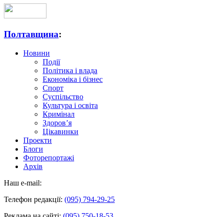
Полтавщина
:
Новини
Події
Політика і влада
Економіка і бізнес
Спорт
Суспільство
Культура і освіта
Кримінал
Здоров’я
Цікавинки
Проекти
Блоги
Фоторепортажі
Архів
Наш e-mail:
Телефон редакції:
(095) 794-29-25
Реклама на сайті:
(095) 750-18-53