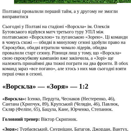
Полтавці провалили перший тайм, а у другому не змогли
виправитися
Сьогодні у Полтаві на стадіоні «Ворскла» ім. Олексія
Бутовського відбувся матч третього туру УПЛ між
полтавською «Ворсклою» та луганською «Зорею». Ці команди
в чомусь схожі — обидві в минулому сезоні здобули право на
Єврокубки, обидві втратили чимало лідерів, обидва
провалили старт сезону. Різниця лиш у тому, що «Ворскла»
свою єврокубкову кампанію вже закінчила, а «Зорі» ще
належить принаймні два тижні пограти на два фронти. В обох
команд зараз «все погано», але хтось з них мав сьогодні взяти
перші очки в сезоні.
«Ворскла» — «Зоря» — 1:2
«Ворскла»:
Ісенко, Пердута, Чеснаков (Нестеренко, 46),
Сантана (Хрипчук, 89), Крупський (Челядін, 46), Павлюк,
Скляр (Феліпе, 65), Бацула, Кане, Юрченко, Степанюк.
Головний тренер:
Віктор Скрипник.
«Зоря»:
Турбаєвський, Снурніцин, Батагов, Джордан, Вантух,