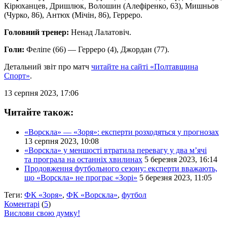
Кірюханцев, Дришлюк, Волошин (Алефіренко, 63), Мишньов
(Чурко, 86), Антюх (Мічін, 86), Герреро.
Головний тренер:
Ненад Лалатовіч.
Голи:
Феліпе (66) — Герреро (4), Джордан (77).
Детальний звіт про матч
читайте на сайті «Полтавщина
Спорт»
.
13 серпня 2023, 17:06
Читайте також:
«Ворскла» — «Зоря»: експерти розходяться у прогнозах
13 серпня 2023, 10:08
«Ворскла» у меншості втратила перевагу у два м’ячі
та програла на останніх хвилинах
5 березня 2023, 16:14
Продовження футбольного сезону: експерти вважають,
що «Ворскла» не програє «Зорі»
5 березня 2023, 11:05
Теги:
ФК «Зоря»
,
ФК «Ворскла»
,
футбол
Коментарі
(
5
)
Вислови свою думку!