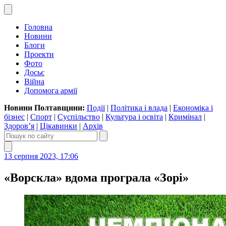
Головна
Новини
Блоги
Проекти
Фото
Досьє
Війна
Допомога армії
Новини Полтавщини:
Події
|
Політика і влада
|
Економіка і
бізнес
|
Спорт
|
Суспільство
|
Культура і освіта
|
Кримінал
|
Здоров’я
|
Цікавинки
|
Архів
13 серпня 2023, 17:06
«Ворскла» вдома програла «Зорі»