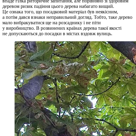
впаде гілка риторичне запитання, але порівняно зі здоровим
деревом ризик падіння цього дерева набагато вищий.
Це ознака того, що посадковий матеріал був неякісним,
а потім дався взнаки неправильний догляд. Тобто, таке дерево
мало вибракуватися ще на розсаднику і не піти
у виробництво. В розвинених країнах дерева такої якості
не допускаються до посадки в містах вздовж вулиць.