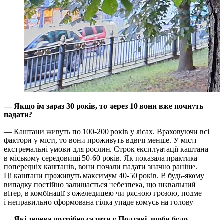
— Якщо їм зараз 30 років, то через 10 вони вже почнуть
падати?
— Каштани живуть по 100-200 років у лісах. Враховуючи всі
фактори у місті, то вони проживуть вдвічі менше. У місті
екстремальні умови для рослин. Строк експлуатації каштана
в міському середовищі 50-60 років. Як показала практика
попередніх каштанів, вони почали падати значно раніше.
Ці каштани проживуть максимум 40-50 років. В будь-якому
випадку постійно залишається небезпека, що шквальний
вітер, в комбінації з ожеледицею чи рясною грозою, подме
і неправильно сформована гілка упаде комусь на голову.
— Які дерева потрібно садити у Полтаві, щоби було