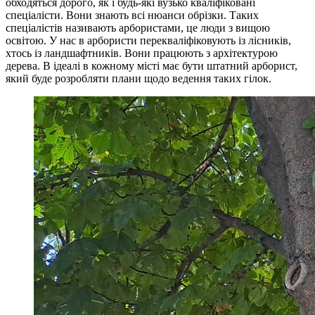
обходяться дорого, як і будь-які вузько кваліфіковані
спеціалісти. Вони знають всі нюанси обрізки. Таких
спеціалістів називають арбористами, це люди з вищою
освітою. У нас в арбористи перекваліфіковують із лісників,
хтось із ландшафтників. Вони працюють з архітектурою
дерева. В ідеалі в кожному місті має бути штатний арборист,
який буде розробляти плани щодо ведення таких гілок.