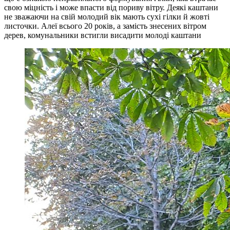
свою міцність і може впасти від пориву вітру. Деякі каштани
не зважаючи на свій молодий вік мають сухі гілки й жовті
листочки. Алеї всього 20 років, а замість знесених вітром
дерев, комунальники встигли висадити молоді каштани