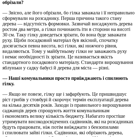
обрізали?
— Звісно, але його обрізали, бо гілка заважала і її неправильно
сформували на розсаднику. Перша причина такого стану
дерева — відсутність формовки. Зазвичай висаджують дерева
ростом два метри, а гілки починають іти в сторони на висоті
30 см. Таку гілку доведеться зрізати, бо вона буде заважати
руху. Щоби посадковий матеріал був якісний, спочатку
досягається певна висота, всі гілки, які нижчого рівня,
видаляються. Тому у майбутньому гілки не заважають руху
і немає необхідності їх зрізати. Це називається якість
стандартного посадкового матеріалу. Стандарти вирощування
яблуньки у садку бабусі й дерева для міста — різні.
— Наші комунальники просто приїжджають і спилюють
гілку.
— Якщо не повезе, гілку ще і зафарбують. Це пришвидшує
ріст грибів у стовбурі й скорочує термін експлуатації дерева
на кілька десятків років. Заходи із правильного вирощування
саджанців дерев спрощують життя комунальникам
і економлять велику кількість бюджету. Набагато простіше
утримувати високодосвідчених садівників, які на розсадниках
будуть працювати, ніж потім виїжджати з бензопилами
і спилювати зайві гілки. Садівники, які обрізають дерева,