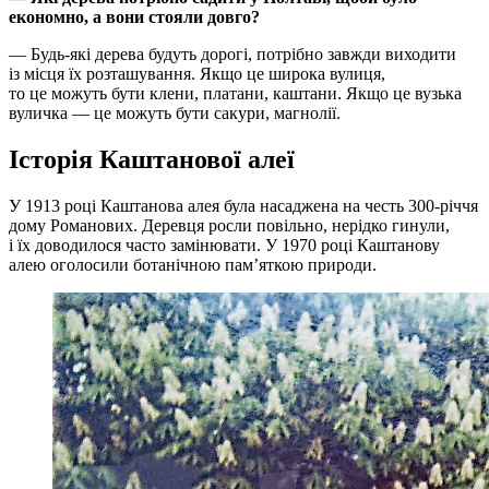
економно, а вони стояли довго?
— Будь-які дерева будуть дорогі, потрібно завжди виходити
із місця їх розташування. Якщо це широка вулиця,
то це можуть бути клени, платани, каштани. Якщо це вузька
вуличка — це можуть бути сакури, магнолії.
Історія Каштанової алеї
У 1913 році Каштанова алея була насаджена на честь 300-річчя
дому Романових. Деревця росли повільно, нерідко гинули,
і їх доводилося часто замінювати. У 1970 році Каштанову
алею оголосили ботанічною пам’яткою природи.