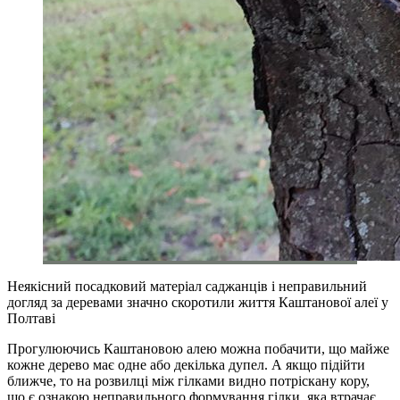
Неякісний посадковий матеріал саджанців і неправильний
догляд за деревами значно скоротили життя Каштанової алеї у
Полтаві
Прогулюючись Каштановою алею можна побачити, що майже
кожне дерево має одне або декілька дупел. А якщо підійти
ближче, то на розвилці між гілками видно потріскану кору,
що є ознакою неправильного формування гілки, яка втрачає