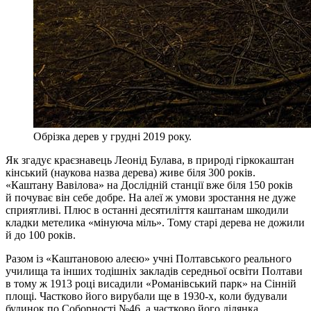
Обрізка дерев у грудні 2019 року.
Як згадує краєзнавець Леонід Булава, в природі гіркокаштан
кінський (наукова назва дерева) живе біля 300 років.
«Каштану Вавілова» на Дослідній станції вже біля 150 років
й почуває він себе добре. На алеї ж умови зростання не дуже
сприятливі. Плюс в останні десятиліття каштанам шкодили
кладки метелика «мінуюча міль». Тому старі дерева не дожили
й до 100 років.
Разом із «Каштановою алеєю» учні Полтавського реального
училища та інших тодішніх закладів середньої освіти Полтави
в тому ж 1913 році висадили «Романівський парк» на Сінній
площі. Частково його вирубали ще в 1930-х, коли будували
будинок по Соборності №46, а частково його ділянка