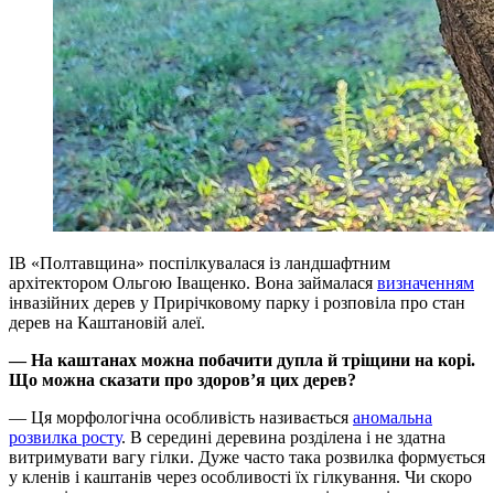
ІВ «Полтавщина» поспілкувалася із ландшафтним
архітектором Ольгою Іващенко. Вона займалася
визначенням
інвазійних дерев у Прирічковому парку і розповіла про стан
дерев на Каштановій алеї.
— На каштанах можна побачити дупла й тріщини на корі.
Що можна сказати про здоров’я цих дерев?
— Ця морфологічна особливість називається
аномальна
розвилка росту
. В середині деревина розділена і не здатна
витримувати вагу гілки. Дуже часто така розвилка формується
у кленів і каштанів через особливості їх гілкування. Чи скоро