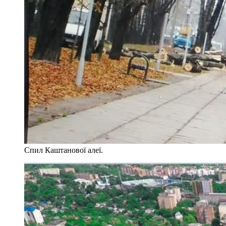
Спил Каштанової алеї.