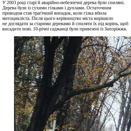
У 2003 році старі й аварійно-небезпечні дерева були спиляні.
Дерева були із сухими гілками і дуплами. Остаточним
приводом став трагічний випадок, коли гілка вбила
мотоцикліста. Після цього керівництво міста вирішило
не доглядати за старими деревами й спиляти їх під корінь, щоб
висадити нові. 10-річні саджанці були привезені із Запоріжжя.