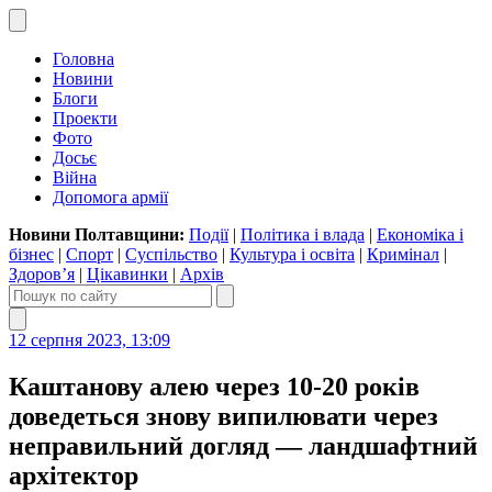
Головна
Новини
Блоги
Проекти
Фото
Досьє
Війна
Допомога армії
Новини Полтавщини:
Події
|
Політика і влада
|
Економіка і
бізнес
|
Спорт
|
Суспільство
|
Культура і освіта
|
Кримінал
|
Здоров’я
|
Цікавинки
|
Архів
12 серпня 2023, 13:09
Каштанову алею через 10-20 років
доведеться знову випилювати через
неправильний догляд — ландшафтний
архітектор