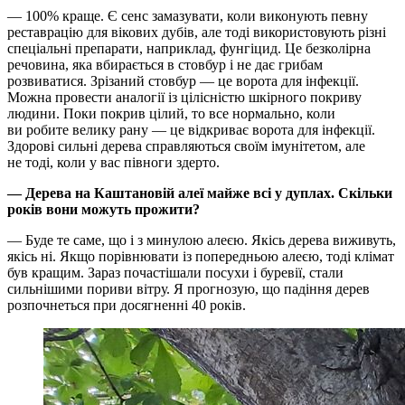
— 100% краще. Є сенс замазувати, коли виконують певну
реставрацію для вікових дубів, але тоді використовують різні
спеціальні препарати, наприклад, фунгіцид. Це безколірна
речовина, яка вбирається в стовбур і не дає грибам
розвиватися. Зрізаний стовбур — це ворота для інфекції.
Можна провести аналогії із цілісністю шкірного покриву
людини. Поки покрив цілий, то все нормально, коли
ви робите велику рану — це відкриває ворота для інфекції.
Здорові сильні дерева справляються своїм імунітетом, але
не тоді, коли у вас півноги здерто.
— Дерева на Каштановій алеї майже всі у дуплах. Скільки
років вони можуть прожити?
— Буде те саме, що і з минулою алеєю. Якісь дерева виживуть,
якісь ні. Якщо порівнювати із попередньою алеєю, тоді клімат
був кращим. Зараз почастішали посухи і буревії, стали
сильнішими пориви вітру. Я прогнозую, що падіння дерев
розпочнеться при досягненні 40 років.