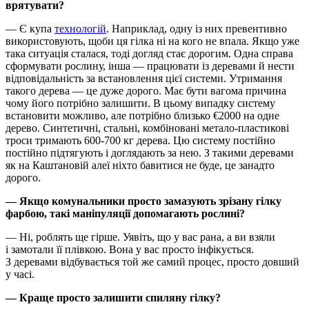
врятувати?
— Є купа
технологій
. Наприклад, одну із них превентивно
використовують, щоби ця гілка ні на кого не впала. Якщо уже
така ситуація сталася, тоді догляд стає дорогим. Одна справа
сформувати рослину, інша — працювати із деревами й нести
відповідальність за встановлення цієї системи. Утримання
такого дерева — це дуже дорого. Має бути вагома причина
чому його потрібно залишити. В цьому випадку систему
встановити можливо, але потрібно близько €2000 на одне
дерево. Cинтетичні, стальні, комбіновані метало-пластикові
троси тримають 600-700 кг дерева. Цю систему постійно
постійно підтягують і доглядають за нею. З такими деревами
як на Каштановій алеї ніхто бавитися не буде, це занадто
дорого.
— Якщо комунальники просто замазують зрізану гілку
фарбою, такі маніпуляції допомагають рослині?
— Ні, роблять ще гірше. Уявіть, що у вас рана, а ви взяли
і замотали її плівкою. Вона у вас просто інфікується.
З деревами відбувається той же самий процес, просто довший
у часі.
— Краще просто залишити спиляну гілку?