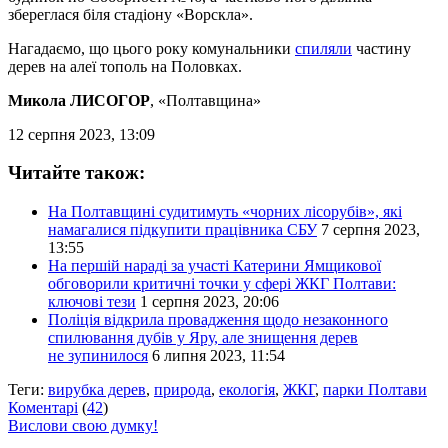
збереглася біля стадіону «Ворскла».
Нагадаємо, що цього року комунальники
спиляли
частину
дерев на алеї тополь на Половках.
Микола ЛИСОГОР
, «Полтавщина»
12 серпня 2023, 13:09
Читайте також:
На Полтавщині судитимуть «чорних лісорубів», які
намагалися підкупити працівника СБУ
7 серпня 2023,
13:55
На першій нараді за участі Катерини Ямщикової
обговорили критичні точки у сфері ЖКГ Полтави:
ключові тези
1 серпня 2023, 20:06
Поліція відкрила провадження щодо незаконного
спилювання дубів у Яру, але знищення дерев
не зупинилося
6 липня 2023, 11:54
Теги:
вирубка дерев
,
природа
,
екологія
,
ЖКГ
,
парки Полтави
Коментарі
(
42
)
Вислови свою думку!