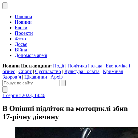
Головна
Новини
Блоги
Проекти
Фото
Досьє
Війна
Допомога армії
Новини Полтавщини:
Події
|
Політика і влада
|
Економіка і
бізнес
|
Спорт
|
Суспільство
|
Культура і освіта
|
Кримінал
|
Здоров’я
|
Цікавинки
|
Архів
1 серпня 2023, 14:46
В Опішні підліток на мотоциклі збив
17-річну дівчину