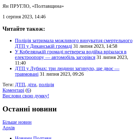
Ян ПРУГЛО
, «Полтавщина»
1 серпня 2023, 14:46
Читайте також:
Поліція затримала можливого винуватця смертельного
ДТП у Диканській громаді
31 липня 2023, 14:58
У Кобеляцькій громаді нетвереза водійка врізалася в
електроопору — автомобіль загорівся
31 липня 2023,
11:40
ДТП у Лубнах: три людини загинуло, ще двоє —
травмовані
31 липня 2023, 09:26
Теги:
ДТП
,
діти
,
поліція
Коментарі
(
6
)
Вислови свою думку!
Останні новини
Більше новин
Архів
Новини Полтави