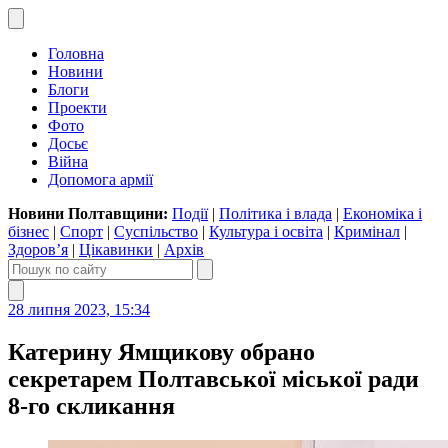
Головна
Новини
Блоги
Проекти
Фото
Досьє
Війна
Допомога армії
Новини Полтавщини:
Події
|
Політика і влада
|
Економіка і
бізнес
|
Спорт
|
Суспільство
|
Культура і освіта
|
Кримінал
|
Здоров’я
|
Цікавинки
|
Архів
28 липня 2023, 15:34
Катерину Ямщикову обрано
секретарем Полтавської міської ради
8-го скликання