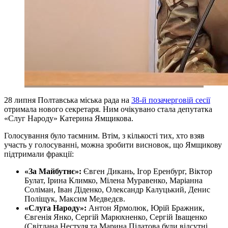
28 липня Полтавська міська рада на
38-й позачерговій сесії
отримала нового секретаря. Ним очікувано стала депутатка
«Слуг Народу» Катерина Ямщикова.
Голосування було таємним. Втім, з кількості тих, хто взяв
участь у голосуванні, можна зробити висновок, що Ямщикову
підтримали фракції:
«За Майбутнє»:
Євген Дикань, Ігор Еренбург, Віктор
Булат, Ірина Климко, Мілена Муравенко, Маріанна
Соліман, Іван Діденко, Олександр Калуцький, Денис
Поліщук, Максим Медведєв.
«Слуга Народу»:
Антон Ярмолюк, Юрій Бражник,
Євгенія Янко, Сергій Марюхненко, Сергій Іващенко
(Світлана Нестуля та Марина Пілатова були відсутні,