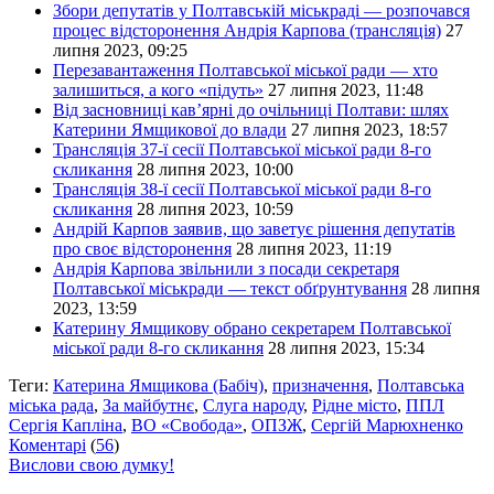
Збори депутатів у Полтавській міськраді — розпочався
процес відсторонення Андрія Карпова (трансляція)
27
липня 2023, 09:25
Перезавантаження Полтавської міської ради — хто
залишиться, а кого «підуть»
27 липня 2023, 11:48
Від засновниці кав’ярні до очільниці Полтави: шлях
Катерини Ямщикової до влади
27 липня 2023, 18:57
Трансляція 37-ї сесії Полтавської міської ради 8-го
скликання
28 липня 2023, 10:00
Трансляція 38-ї сесії Полтавської міської ради 8-го
скликання
28 липня 2023, 10:59
Андрій Карпов заявив, що заветує рішення депутатів
про своє відсторонення
28 липня 2023, 11:19
Андрія Карпова звільнили з посади секретаря
Полтавської міськради — текст обґрунтування
28 липня
2023, 13:59
Катерину Ямщикову обрано секретарем Полтавської
міської ради 8-го скликання
28 липня 2023, 15:34
Теги:
Катерина Ямщикова (Бабіч)
,
призначення
,
Полтавська
міська рада
,
За майбутнє
,
Слуга народу
,
Рідне місто
,
ППЛ
Сергія Капліна
,
ВО «Свобода»
,
ОПЗЖ
,
Сергій Марюхненко
Коментарі
(
56
)
Вислови свою думку!