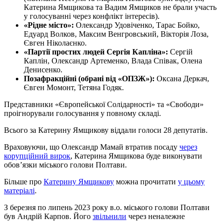
Катерина Ямщикова та Вадим Ямщиков не брали участь
у голосуванні через конфлікт інтересів).
«Рідне місто»:
Олександр Удовіченко, Тарас Бойко,
Едуард Волков, Максим Венгровський, Вікторія Лоза,
Євген Ніколаєнко.
«Партії простих людей Сергія Капліна»:
Сергій
Каплін, Олександр Артеменко, Влада Співак, Олена
Денисенко.
Позафракційні (обрані від «ОПЗЖ»):
Оксана Деркач,
Євген Момонт, Тетяна Годяк.
Представники «Європейської Солідарності» та «Свободи»
проігнорували голосування у повному складі.
Всього за Катерину Ямщикову віддали голоси 28 депутатів.
Враховуючи, що Олександр Мамай втратив посаду
через
корупційний вирок
, Катерина Ямщикова буде виконувати
обов’язки міського голови Полтави.
Більше про
Катерину Ямщикову
можна прочитати
у цьому
матеріалі
.
З березня по липень 2023 року в.о. міського голови Полтави
був Андрій Карпов. Його
звільнили
через неналежне