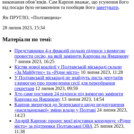
виконання обов’язків. Сам Карпов вважає, що усунення його
від посади було незаконним та пообіцяв його
заветувати
.
Ян ПРУГЛО
, «Полтавщина»
28 липня 2023, 15:34
Матеріали по темі:
Представники 4-х фракцій подали підписи з вимогою
провести сесію, на якій замінити Карпова на Ямщикову
7 липня 2023, 16:25
Кістяк нової коаліції у Полтавській міськраді склали
«За Майбутнє» та «Рідне місто»
10 липня 2023, 11:28
У Полтавській міськраді не знайдуть листа депутатів
з вимогою про проведення сесії для переобрання
секретаря
12 липня 2023, 09:59
Хто саме поставив 24 підписи під вимогою замінити
Карпова на Ямщикову
13 липня 2023, 14:54
Карпов звернувся до Зеленського щодо недопущення
«насильницької» зміни влади у Полтаві
24 липня 2023,
14:23
Андрій Карпов: процес моєї відставки координує «Рідне
місто» за підтримки Полтавської ОВА
25 липня 2023,
11:38