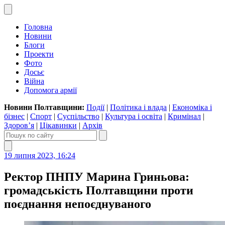
Головна
Новини
Блоги
Проекти
Фото
Досьє
Війна
Допомога армії
Новини Полтавщини:
Події
|
Політика і влада
|
Економіка і
бізнес
|
Спорт
|
Суспільство
|
Культура і освіта
|
Кримінал
|
Здоров’я
|
Цікавинки
|
Архів
19 липня 2023, 16:24
Ректор ПНПУ Марина Гриньова:
громадськість Полтавщини проти
поєднання непоєднуваного