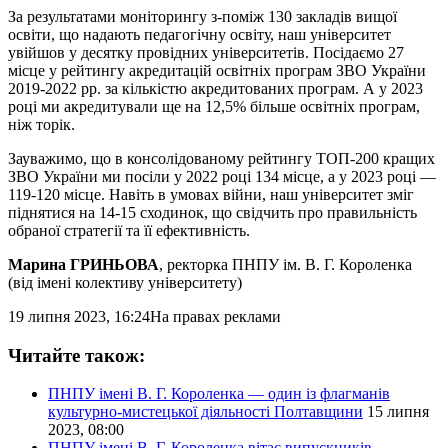
За результатами моніторингу з-поміж 130 закладів вищої
освіти, що надають педагогічну освіту, наш університет
увійшов у десятку провідних університетів. Посідаємо 27
місце у рейтингу акредитацій освітніх програм ЗВО України
2019-2022 рр. за кількістю акредитованих програм. А у 2023
році ми акредитували ще на 12,5% більше освітніх програм,
ніж торік.
Зауважимо, що в консолідованому рейтингу ТОП-200 кращих
ЗВО України ми посіли у 2022 році 134 місце, а у 2023 році —
119-120 місце. Навіть в умовах війни, наш університет зміг
піднятися на 14-15 сходинок, що свідчить про правильність
обраної стратегії та її ефективність.
Марина ГРИНЬОВА
, ректорка ПНПУ ім. В. Г. Короленка
(від імені колективу університету)
19 липня 2023, 16:24
На правах реклами
Читайте також:
ПНПУ імені В. Г. Короленка — один із флагманів
культурно-мистецької діяльності Полтавщини
15 липня
2023, 08:00
ПНПУ імені В. Г. Короленка вітає випускників-