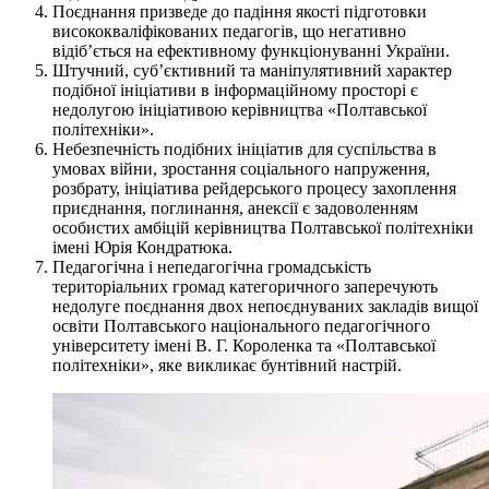
Поєднання призведе до падіння якості підготовки
висококваліфікованих педагогів, що негативно
відіб’ється на ефективному функціонуванні України.
Штучний, суб’єктивний та маніпулятивний характер
подібної ініціативи в інформаційному просторі є
недолугою ініціативою керівництва «Полтавської
політехніки».
Небезпечність подібних ініціатив для суспільства в
умовах війни, зростання соціального напруження,
розбрату, ініціатива рейдерського процесу захоплення
приєднання, поглинання, анексії є задоволенням
особистих амбіцій керівництва Полтавської політехніки
імені Юрія Кондратюка.
Педагогічна і непедагогічна громадськість
територіальних громад категоричного заперечують
недолуге поєднання двох непоєднуваних закладів вищої
освіти Полтавського національного педагогічного
університету імені В. Г. Короленка та «Полтавської
політехніки», яке викликає бунтівний настрій.