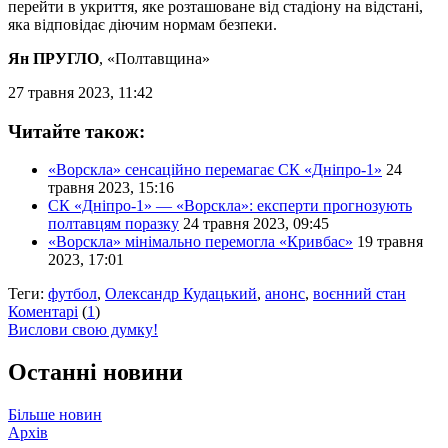
перейти в укриття, яке розташоване від стадіону на відстані,
яка відповідає діючим нормам безпеки.
Ян ПРУГЛО
, «Полтавщина»
27 травня 2023, 11:42
Читайте також:
«Ворскла» сенсаційно перемагає СК «Дніпро-1»
24
травня 2023, 15:16
СК «Дніпро-1» — «Ворскла»: експерти прогнозують
полтавцям поразку
24 травня 2023, 09:45
«Ворскла» мінімально перемогла «Кривбас»
19 травня
2023, 17:01
Теги:
футбол
,
Олександр Кудацький
,
анонс
,
воєнний стан
Коментарі
(
1
)
Вислови свою думку!
Останні новини
Більше новин
Архів