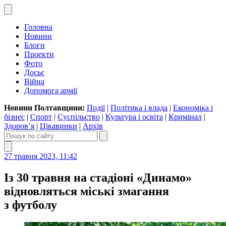
Головна
Новини
Блоги
Проекти
Фото
Досьє
Війна
Допомога армії
Новини Полтавщини:
Події
|
Політика і влада
|
Економіка і
бізнес
|
Спорт
|
Суспільство
|
Культура і освіта
|
Кримінал
|
Здоров’я
|
Цікавинки
|
Архів
27 травня 2023, 11:42
Із 30 травня на стадіоні «Динамо»
відновляться міські змагання
з футболу