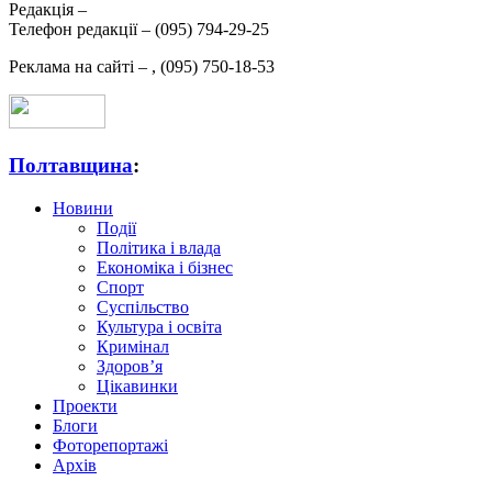
Редакція –
Телефон редакції –
(095) 794-29-25
Реклама на сайті –
,
(095) 750-18-53
Полтавщина
:
Новини
Події
Політика і влада
Економіка і бізнес
Спорт
Суспільство
Культура і освіта
Кримінал
Здоров’я
Цікавинки
Проекти
Блоги
Фоторепортажі
Архів