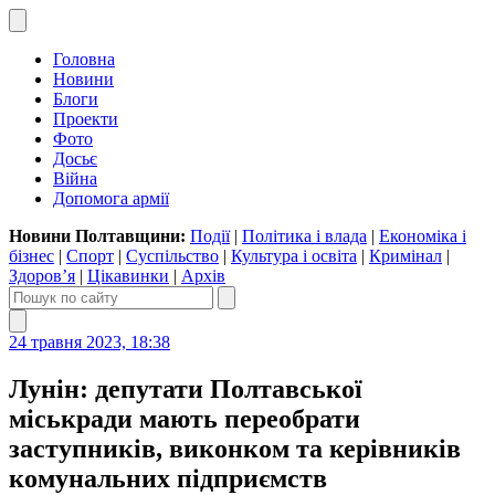
Головна
Новини
Блоги
Проекти
Фото
Досьє
Війна
Допомога армії
Новини Полтавщини:
Події
|
Політика і влада
|
Економіка і
бізнес
|
Спорт
|
Суспільство
|
Культура і освіта
|
Кримінал
|
Здоров’я
|
Цікавинки
|
Архів
24 травня 2023, 18:38
Лунін: депутати Полтавської
міськради мають переобрати
заступників, виконком та керівників
комунальних підприємств