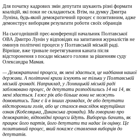
Для початку кадрових змін депутати шукають різні формати
коаліцій, які поки не складаються. Втім, на думку Дмитра
Луніна, будь-який демократичний процес є позитивним, адже
демонструє виборцям результати роботи своїх обранців
На сьогоднішній прес-конференції начальник Полтавської
ОВА Дмитро Лунін у відповідях на запитання журналістів не
оминув політичні процеси у Полтавській міській раді.
Вірніше, вже тривале перетягування каната після
відсторонення з посади міського голови за рішенням суду
Олександра Мамая.
— Демократичні процеси, як мені здається, це надбання нашої
держави. А політичні кризи існують не тільки у Полтавській
міській громаді. Наприклад, у Лохвицькій міській раді
заблоковано процес, де депутати розподілились 14 на 14, як
мені здається. І вже рік або більше вони не можуть
домовитись. Таке є й в інших громадах, де або депутати
відсторонили голів, або це сталося внаслідок корупційних
ознак (Кобеляцька, Диканська громади). Ми говоримо про
демократію, відповідні процеси йдуть. Виборець бачить, як
працює його партія, його депутати та надає їм оцінку. Це
позитивний процес, який покаже ставлення виборців до
депутатів.