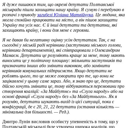
Я дуже пишаюся тим, що окремі депутати Полтавської
міськради пішли захищати нашу країну. Я сумую і перебуваю в
розпачі з приводу
загибелі Юліана Матвійчука
. Це людина, яка
могла спокійно працювати на місто, а він пішов захищати
Україну та усіх нас. Є й інші депутати та депутатки, які
захищають країну, і вони для мене є героями.
Я не давав би негативну оцінку усім депутатам. Так, є на
сьогодні у міській раді керівники (заступники міського голови,
керівники департаментів), які співпрацювали з Олександром
Мамаєм. Депутати це розуміють краще за мене, тому мають
виносити це у політичну площину: звільнити заступників та
призначити інших або змінити виконком, або замінити
керівників комунальних підприємств. Якщо депутати не
роблять цього, то це може говорити про те, що вони не
зацікавлені у цьому саме зараз. Або, я знаю про це, депутати
дійсно хочуть змінити це, тому відбуваються перемовини про
створення коаліції: «За Майбутнє» та «Слуга народу» або на
основі фракції «Слуга народу» без «За Майбутнього». Як я
розумію, депутати шукають вихід із цієї ситуації, поки є
конфігурації, де є 20, 21, 22 депутати (остання кількість —
мінімальна для більшості. — Ред.).
Дмитро Лунін висловив особисту упевненість в тому, що у
Полтавській міськраді буде утворена широка коаліція, що