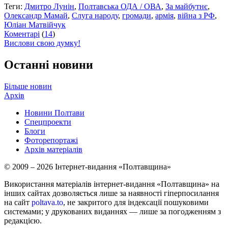
Теги:
Дмитро Лунін
,
Полтавська ОДА / ОВА
,
За майбутнє
,
Олександр Мамай
,
Слуга народу
,
громади
,
армія
,
війна з РФ
,
Юліан Матвійчук
Коментарі
(
14
)
Вислови свою думку!
Останні новини
Більше новин
Архів
Новини Полтави
Спецпроекти
Блоги
Фоторепортажі
Архів матеріалів
© 2009 – 2026 Інтернет-видання «Полтавщина»
Використання матеріалів інтернет-видання «Полтавщина» на
інших сайтах дозволяється лише за наявності гіперпосилання
на сайт
poltava.to
, не закритого для індексації пошуковими
системами; у друкованих виданнях — лише за погодженням з
редакцією.