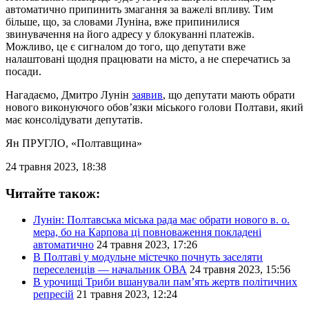
автоматично припинить змагання за важелі впливу. Тим
більше, що, за словами Луніна, вже припинилися
звинувачення на його адресу у блокуванні платежів.
Можливо, це є сигналом до того, що депутати вже
налаштовані щодня працювати на місто, а не сперечатись за
посади.
Нагадаємо, Дмитро Лунін
заявив
, що депутати мають обрати
нового виконуючого обов’язки міського голови Полтави, який
має консолідувати депутатів.
Ян ПРУГЛО
, «Полтавщина»
24 травня 2023, 18:38
Читайте також:
Лунін: Полтавська міська рада має обрати нового в. о.
мера, бо на Карпова ці повноваження покладені
автоматично
24 травня 2023, 17:26
В Полтаві у модульне містечко почнуть заселяти
переселенців — начальник ОВА
24 травня 2023, 15:56
В урочищі Триби вшанували пам’ять жертв політичних
репресій
21 травня 2023, 12:24