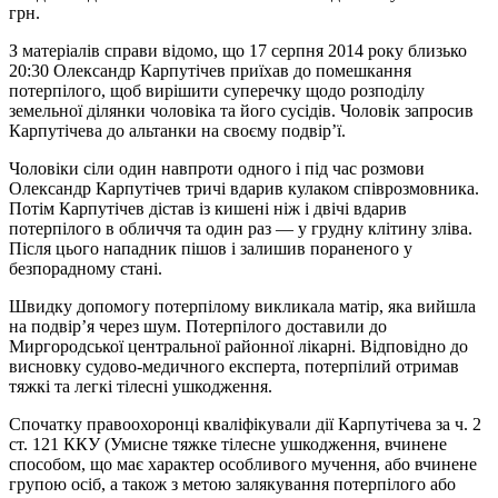
грн.
З матеріалів справи відомо, що 17 серпня 2014 року близько
20:30 Олександр Карпутічев приїхав до помешкання
потерпілого, щоб вирішити суперечку щодо розподілу
земельної ділянки чоловіка та його сусідів. Чоловік запросив
Карпутічева до альтанки на своєму подвір’ї.
Чоловіки сіли один навпроти одного і під час розмови
Олександр Карпутічев тричі вдарив кулаком співрозмовника.
Потім Карпутічев дістав із кишені ніж і двічі вдарив
потерпілого в обличчя та один раз — у грудну клітину зліва.
Після цього нападник пішов і залишив пораненого у
безпорадному стані.
Швидку допомогу потерпілому викликала матір, яка вийшла
на подвір’я через шум. Потерпілого доставили до
Миргородської центральної районної лікарні. Відповідно до
висновку судово-медичного експерта, потерпілий отримав
тяжкі та легкі тілесні ушкодження.
Спочатку правоохоронці кваліфікували дії Карпутічева за ч. 2
ст. 121 ККУ (Умисне тяжке тілесне ушкодження, вчинене
способом, що має характер особливого мучення, або вчинене
групою осіб, а також з метою залякування потерпілого або