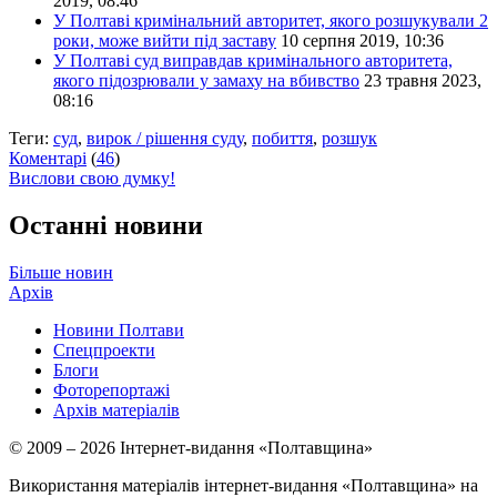
2019, 08:46
У Полтаві кримінальний авторитет, якого розшукували 2
роки, може вийти під заставу
10 серпня 2019, 10:36
У Полтаві суд виправдав кримінального авторитета,
якого підозрювали у замаху на вбивство
23 травня 2023,
08:16
Теги:
суд
,
вирок / рішення суду
,
побиття
,
розшук
Коментарі
(
46
)
Вислови свою думку!
Останні новини
Більше новин
Архів
Новини Полтави
Спецпроекти
Блоги
Фоторепортажі
Архів матеріалів
© 2009 – 2026 Інтернет-видання «Полтавщина»
Використання матеріалів інтернет-видання «Полтавщина» на