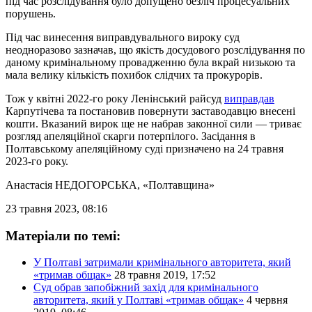
під час розслідування було допущено безліч процесуальних
порушень.
Під час винесення виправдувального вироку суд
неодноразово зазначав, що якість досудового розслідування по
даному кримінальному провадженню була вкрай низькою та
мала велику кількість похибок слідчих та прокурорів.
Тож у квітні 2022-го року Ленінський райсуд
виправдав
Карпутічева та постановив повернути заставодавцю внесені
кошти. Вказаний вирок ще не набрав законної сили — триває
розгляд апеляційної скарги потерпілого. Засідання в
Полтавському апеляційному суді призначено на 24 травня
2023-го року.
Анастасія НЕДОГОРСЬКА
, «Полтавщина»
23 травня 2023, 08:16
Матеріали по темі:
У Полтаві затримали кримінального авторитета, який
«тримав общак»
28 травня 2019, 17:52
Суд обрав запобіжний захід для кримінального
авторитета, який у Полтаві «тримав общак»
4 червня