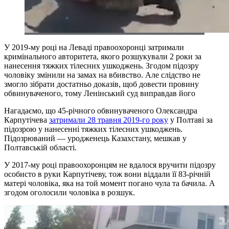
У 2019-му році на Леваді правоохоронці затримали
кримінального авторитета, якого розшукували 2 роки за
нанесення тяжких тілесних ушкоджень. Згодом підозру
чоловіку змінили на замах на вбивство. Але слідство не
змогло зібрати достатньо доказів, щоб довести провину
обвинуваченого, тому Ленінський суд виправдав його
Нагадаємо, що 45-річного обвинуваченого Олександра
Карпутічева
затримали 28 травня 2019-го року
у Полтаві за
підозрою у нанесенні тяжких тілесних ушкоджень.
Підозрюваний — уродженець Казахстану, мешкав у
Полтавській області.
У 2017-му році правоохоронцям не вдалося вручити підозру
особисто в руки Карпутічеву, тож вони віддали її 83-річній
матері чоловіка, яка на той момент погано чула та бачила. А
згодом оголосили чоловіка в розшук.