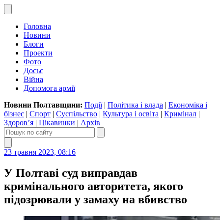
Головна
Новини
Блоги
Проекти
Фото
Досьє
Війна
Допомога армії
Новини Полтавщини:
Події
|
Політика і влада
|
Економіка і
бізнес
|
Спорт
|
Суспільство
|
Культура і освіта
|
Кримінал
|
Здоров’я
|
Цікавинки
|
Архів
23 травня 2023, 08:16
У Полтаві суд виправдав
кримінального авторитета, якого
підозрювали у замаху на вбивство