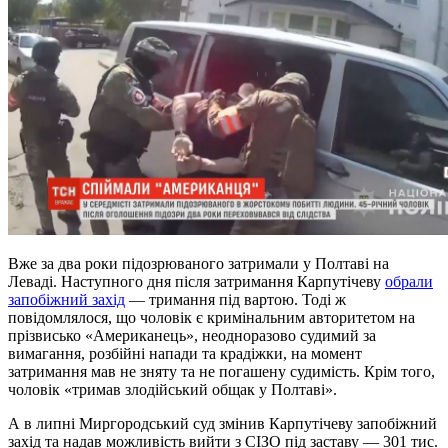
Вже за два роки підозрюваного затримали у Полтаві на
Леваді. Наступного дня після затримання Карпутічеву
обрали
запобіжний захід
— тримання під вартою. Тоді ж
повідомлялося, що чоловік є кримінальним авторитетом на
прізвисько «Американець», неодноразово судимий за
вимагання, розбійні напади та крадіжки, на момент
затримання мав не зняту та не погашену судимість. Крім того,
чоловік «тримав злодійський общак у Полтаві».
А в липні Миргородський суд змінив Карпутічеву запобіжний
захід та надав можливість вийти з СІЗО під заставу — 301 тис.