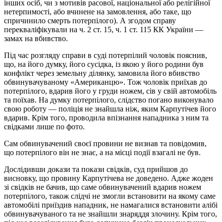
інших осіб, чи з мотивів расової, національної або релігійної
нетерпимості, або вчинене на замовлення, або таке, що
спричинило смерть потерпілого). А згодом справу
перекваліфікували на ч. 2 ст. 15, ч. 1 ст. 115 КК України —
замах на вбивство.
Під час розгляду справи в суді потерпілий чоловік пояснив,
що, на його думку, його сусідка, із якою у його родини був
конфлікт через земельну ділянку, замовила його вбивство
обвинувачуваному «Американцю». Тож чоловік приїхав до
потерпілого, вдарив його у груди ножем, сів у свій автомобіль
та поїхав. На думку потерпілого, слідство погано виконувало
свою роботу — поліція не знайшла ніж, яким Карпутічев його
вдарив. Крім того, проводила впізнання нападника з ним та
свідками лише по фото.
Сам обвинувачений своєї провини не визнав та повідомив,
що потерпілого він не знає, а на місці події взагалі не був.
Дослідивши докази та покази свідків, суд прийшов до
висновку, що провину Карпутічева не доведено. Адже жоден
зі свідків не бачив, що саме обвинувачений вдарив ножем
потерпілого, також слідчі не змогли встановити на якому саме
автомобілі приїздив нападник, не намагалися встановити алібі
обвинувачуваного та не знайшли знаряддя злочину. Крім того,