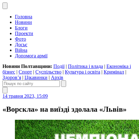
Головна
Новини
Блоги
Проекти
Фото
Досьє
Війна
Допомога армії
Новини Полтавщини:
Події
|
Політика і влада
|
Економіка і
бізнес
|
Спорт
|
Суспільство
|
Культура і освіта
|
Кримінал
|
Здоров’я
|
Цікавинки
|
Архів
14 травня 2023, 15:09
«Ворскла» на виїзді здолала «Львів»