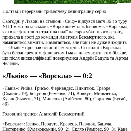
Полтавці перервали триматчеву безвиграшну серію
Сьогодні у Львові на стадіоні «Скіф» відбувся матч 36-го туру
УПЛ між полтавською. «Ворсклою» та «Львовом». «Ворскла»,
яка вже фактично втратила надії на єврокубки цього сезону,
приїхала в гості до команди Анатолія Безсмертного, яка
намагається вижити. Намагається, але поки не дуже виходить
— «Львів» програв останні сім матчів. Сьогодні «Ворскла»
була беззаперечним фаворитом і мала перемагати, тим більше,
що після дискваліфікації повернулися Андрій Бацула та Артем
Челядін.
«Львів» — «Ворскла» — 0:2
«Львів»: Рибка, Грисьо, Фернандес, Никитюк, Траоре
(Сімінін, 19), Богунов (Ременяк, 71), Вовкун, Мильченко,
Кузик (Быляэв, 71), Мишенко (Алібеков, 80), Свржняк (Бугай,
46).
Головний тренер: Анатолій Безсмертний.
«Ворскла»: Ісенко, Пердута, Кравець, Павлюк, Бацула,
Нестеренко (Кулаковський, 90+2), Скляр (Рамірес, 90+3), Кане