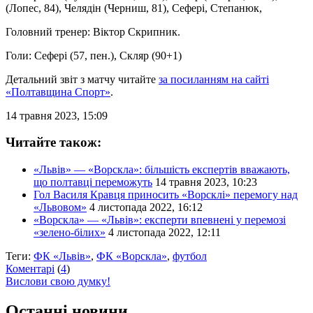
(Лопес, 84), Челядін (Черниш, 81), Сефері, Степанюк,
Головний тренер: Віктор Скрипник.
Голи: Сефері (57, пен.), Скляр (90+1)
Детальний звіт з матчу читайте
за посиланням на сайті
«Полтавщина Спорт»
.
14 травня 2023, 15:09
Читайте також:
«Львів» — «Ворскла»: більшість експертів вважають,
що полтавці переможуть
14 травня 2023, 10:23
Гол Василя Кравця приносить «Ворсклі» перемогу над
«Львовом»
4 листопада 2022, 16:12
«Ворскла» — «Львів»: експерти впевнені у перемозі
«зелено-білих»
4 листопада 2022, 12:11
Теги:
ФК «Львів»
,
ФК «Ворскла»
,
футбол
Коментарі
(
4
)
Вислови свою думку!
Останні новини