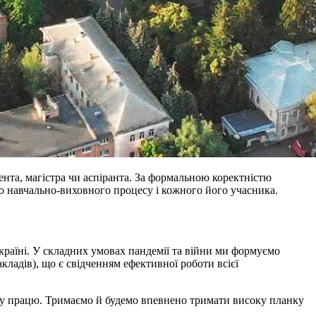
ента, магістра чи аспіранта. За формальною коректністю
до навчально-виховного процесу і кожного його учасника.
країні. У складних умовах пандемії та війни ми формуємо
кладів), що є свідченням ефективної роботи всієї
ьшу працю. Тримаємо й будемо впевнено тримати високу планку