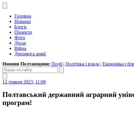
Головна
Новини
Блоги
Проекти
Фото
Досьє
Війна
Допомога армії
Новини Полтавщини:
Події
|
Політика і влада
|
Економіка і біз
12 травня 2023, 11:09
Полтавський державний аграрний універс
програм!