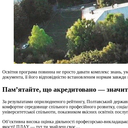
Освітня програма повинна не просто давати комплекс знань, умі
документа, її його відповідністю встановленим нормам завжди 
Пам’ятайте, що акредитовано — значи
За результатами оприлюдненого рейтингу, Полтавський державни
комфортне середовище спільного професійного розвитку, соціальн
університетської спільноти, показником якісних освітніх послуг
Об’єктивна висока оцінка діяльності професорсько-викладацьк
якості! ПДАУ — тут ти знайдеш своє…