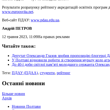
Результати розрахунку рейтингу акредитацій освітніх програм д
www.euroosvita.net
.
Веб-сайт ПДАУ:
www.pdau.edu.ua
.
Андрій ПЕТРОВ
12 травня 2023, 11:09
На правах реклами
Читайте також:
Депутат Олександр Глазов зробив пропозицію блогерці Д
У Полтаві відновили роботи зі створення муралу коло агр
До 40-ї доби світлої пам’яті молодшого сержанта Олекса
Теги:
ПДАУ (ПДАА)
,
студенти
,
рейтинг
Останні новини
Більше новин
Архів
Новини Полтави