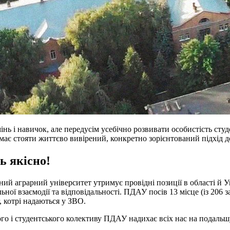
нь і навичок, але передусім усебічно розвивати особистість студ
має стояти життєво вивірений, конкретно зорієнтований підхід 
ть якісно! ⠀⠀⠀⠀⠀
й аграрний університет утримує провідні позиції в області й У
ої взаємодії та відповідальності. ПДАУ посів 13 місце (із 206 за
, котрі надаються у ЗВО.
ого і студентського колективу ПДАУ надихає всіх нас на подал