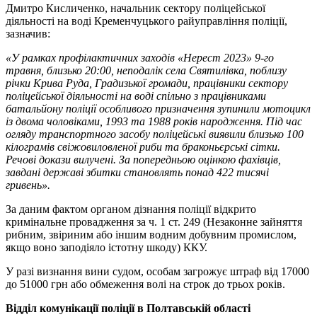
Дмитро Кисличенко, начальник сектору поліцейської
діяльності на воді Кременчуцького райуправління поліції,
зазначив:
«У рамках профілактичних заходів «Нерест 2023» 9-го
травня, близько 20:00, неподалік села Святилівка, поблизу
річки Крива Руда, Градизької громади, працівники сектору
поліцейської діяльності на воді спільно з працівниками
батальйону поліції особливого призначення зупинили мотоцикл
із двома чоловіками, 1993 та 1988 років народження. Під час
огляду транспортного засобу поліцейські виявили близько 100
кілограмів свіжовиловленої риби та браконьєрські сітки.
Речові докази вилучені. За попередньою оцінкою фахівців,
завдані державі збитки становлять понад 422 тисячі
гривень».
За даним фактом органом дізнання поліції відкрито
кримінальне провадження за ч. 1 ст. 249 (Незаконне зайняття
рибним, звіриним або іншим водним добувним промислом,
якщо воно заподіяло істотну шкоду) ККУ.
У разі визнання вини судом, особам загрожує штраф від 17000
до 51000 грн або обмеження волі на строк до трьох років.
Відділ комунікації поліції в Полтавській області