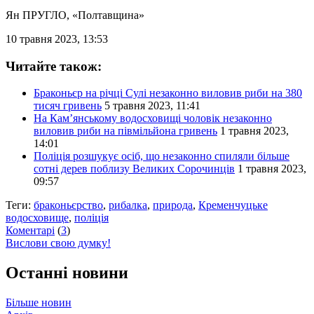
Ян ПРУГЛО
, «Полтавщина»
10 травня 2023, 13:53
Читайте також:
Браконьєр на річці Сулі незаконно виловив риби на 380
тисяч гривень
5 травня 2023, 11:41
На Кам’янському водосховищі чоловік незаконно
виловив риби на півмільйона гривень
1 травня 2023,
14:01
Поліція розшукує осіб, що незаконно спиляли більше
сотні дерев поблизу Великих Сорочинців
1 травня 2023,
09:57
Теги:
браконьєрство
,
рибалка
,
природа
,
Кременчуцьке
водосховище
,
поліція
Коментарі
(
3
)
Вислови свою думку!
Останні новини
Більше новин