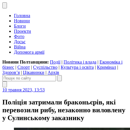
Головна
Новини
Блоги
Проекти
Фото
Досьє
Війна
Допомога армії
Новини Полтавщини:
Події
|
Політика і влада
|
Економіка і
бізнес
|
Спорт
|
Суспільство
|
Культура і освіта
|
Кримінал
|
Здоров’я
|
Цікавинки
|
Архів
10 травня 2023, 13:53
Поліція затримали браконьєрів, які
перевозили рибу, незаконно виловлену
у Сулинському заказнику