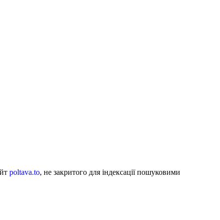
айт
poltava.to
, не закритого для індексації пошуковими