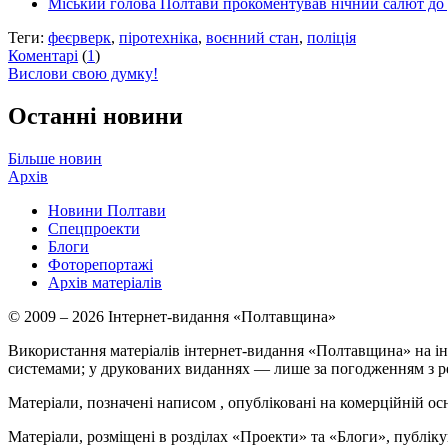
Міський голова Полтави прокоментував нічний салют до 
Теги:
феєрверк
,
піротехніка
,
воєнний стан
,
поліція
Коментарі
(
1
)
Вислови свою думку!
Останні новини
Більше новин
Архів
Новини Полтави
Спецпроекти
Блоги
Фоторепортажі
Архів матеріалів
© 2009 – 2026 Інтернет-видання «Полтавщина»
Використання матеріалів інтернет-видання «Полтавщина» на ін
системами; у друкованих виданнях — лише за погодженням з р
Матеріали, позначені написом
, опубліковані на комерційній ос
Матеріали, розміщені в розділах «Проекти» та «Блоги», публікую