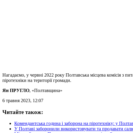
Нагадаємо, у червні 2022 року Полтавська місцева комісія з пи
піротехніки на території громади.
Ян ПРУГЛО
, «Полтавщина»
6 травня 2023, 12:07
Читайте також:
Комендантська година і заборона на піротехніку: у Полта
У Полтаві заборонили використовувати та продавати сал