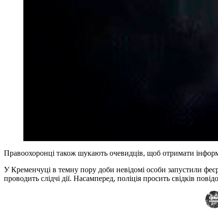
Правоохоронці також шукають очевидців, щоб отримати інформ
У Кременчуці в темну пору доби невідомі особи запустили феє
проводить слідчі дії. Насамперед, поліція просить свідків пов