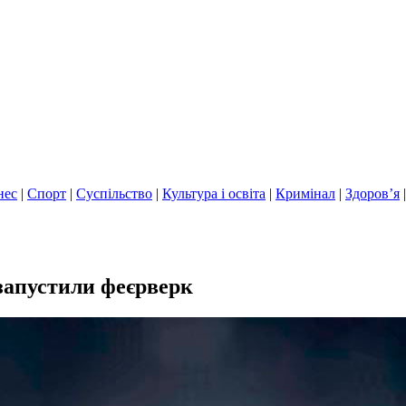
нес
|
Спорт
|
Суспільство
|
Культура і освіта
|
Кримінал
|
Здоров’я
 запустили феєрверк