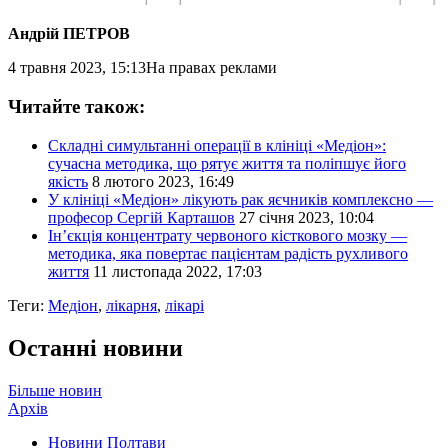
Андрій ПЕТРОВ
4 травня 2023, 15:13
На правах реклами
Читайте також:
Складні симультанні операції в клініці «Медіон»:
сучасна методика, що рятує життя та поліпшує його
якість
8 лютого 2023, 16:49
У клініці «Медіон» лікують рак яєчників комплексно —
професор Сергій Карташов
27 січня 2023, 10:04
Ін’єкція концентрату червоного кісткового мозку —
методика, яка повертає пацієнтам радість рухливого
життя
11 листопада 2022, 17:03
Теги:
Медіон
,
лікарня
,
лікарі
Останні новини
Більше новин
Архів
Новини Полтави