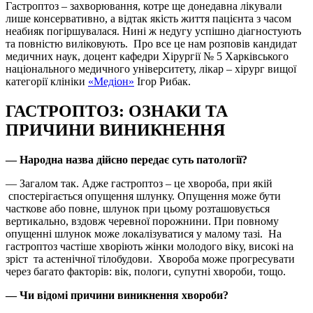
Гастроптоз – захворювання, котре ще донедавна лікували
лише консервативно, а відтак якість життя пацієнта з часом
неабияк погіршувалася. Нині ж недугу успішно діагностують
та повністю виліковують. Про все це нам розповів кандидат
медичних наук, доцент кафедри Хірургії № 5 Харківського
національного медичного університету, лікар – хірург вищої
категорії клініки
«Медіон»
Ігор Рибак.
ГАСТРОПТОЗ: ОЗНАКИ ТА
ПРИЧИНИ ВИНИКНЕННЯ
— Народна назва дійсно передає суть патології?
— Загалом так. Адже гастроптоз – це хвороба, при якій
спостерігається опущення шлунку. Опущення може бути
часткове або повне, шлунок при цьому розташовується
вертикально, вздовж черевної порожнини. При повному
опущенні шлунок може локалізуватися у малому тазі. На
гастроптоз частіше хворіють жінки молодого віку, високі на
зріст та астенічної тілобудови. Хвороба може прогресувати
через багато факторів: вік, пологи, супутні хвороби, тощо.
— Чи відомі причини виникнення хвороби?