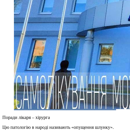
Поради лікаря – хірурга
Цю патологію в народі називають «опущення шлунку».