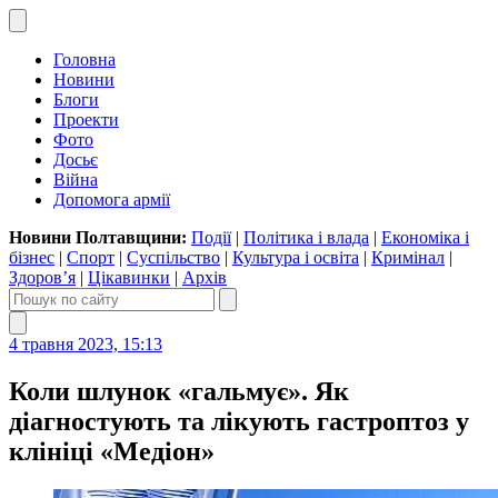
Головна
Новини
Блоги
Проекти
Фото
Досьє
Війна
Допомога армії
Новини Полтавщини:
Події
|
Політика і влада
|
Економіка і
бізнес
|
Спорт
|
Суспільство
|
Культура і освіта
|
Кримінал
|
Здоров’я
|
Цікавинки
|
Архів
4 травня 2023, 15:13
Коли шлунок «гальмує». Як
діагностують та лікують гастроптоз у
клініці «Медіон»