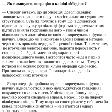
— Як виконують операцію в клініці «Медіон»?
— Спершу зауважу, що ця операція доволі складна:
доводиться працювати поруч з магістральними судинними
структурами. Суть же полягає в тому, що відбувається
підшивання шлунку до ніжок діафграгми з одномоментним
підтягування та гофруванням його – таким чином
відновлюється анатомічна позиція та скорочувальна функція
шлунку. Операцію ми виконуємо малоінвазивним методом,
через п’ять проколів передньої черевної стінки. Таким чином,
це втручання малотравматичне, пацієнти перебувають у
стаціонарі 2 – 3 дні, залежно від вираженості
післяопераційного болю. Гастроптоз часто «йде в парі» з
такими патологіями як колоптоз і долихосигма. Тому за
потреби ми можемо робити кілька операцій одночасно.
Протипоказання до операції стандартні, як і до всіх
лапароскопічних втручань.
— Якщо операція пройшла вдало – скорочувальна функція
шлунку відновлюється, з нею налагоджується травлення і
покращується якість життя. У післяопераційному періоді
важливо робити спеціальні вправи, масажі і раз на півроку
відвідувати лікаря. Тому якщо ви спостерігаєте у себе хоча би
кілька перелічених симптомів – не вагайтеся і одразу
зверніться до лікаря.