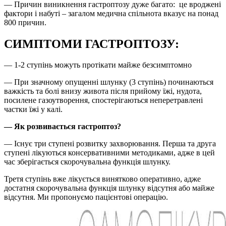
— Причин виникнення гастроптозу дуже багато: це вроджені
фактори і набуті – загалом медична спільнота вказує на понад
800 причин.
СИМПТОМИ ГАСТРОПТОЗУ:
— 1-2 ступінь можуть протікати майже безсимптомно
— При значному опущенні шлунку (3 ступінь) починаються
важкість та болі внизу живота після прийому їжі, нудота,
посилене газоутворення, спостерігаються неперетравлені
частки їжі у калі.
— Як розвивається гастроптоз?
— Існує три ступені розвитку захворювання. Перша та друга
ступені лікуються консервативними методиками, адже в цей
час зберігається скорочувальна функція шлунку.
Третя ступінь вже лікується винятково оперативно, адже
достатня скорочувальна функція шлунку відсутня або майже
відсутня. Ми пропонуємо пацієнтові операцію.