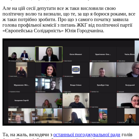
Але на цій сесії депутати все ж таки висловили свою
політичну волю та визнали, що те, за що я борюся роками, все
ж таки потрібно зробити. Про що з самого початку заявила
голова профільної комісії з питань ЖКГ від політичної партії
«Європейська Солідарність» Юлія Городчаніна.
Та, на жаль, виходячи з
останньої погоджувальної ради
голів