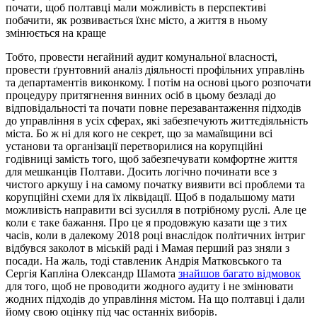
почати, щоб полтавці мали можливість в перспективі
побачити, як розвивається їхнє місто, а життя в ньому
змінюється на краще
Тобто, провести негайний аудит комунальної власності,
провести ґрунтовний аналіз діяльності профільних управлінь
та департаментів виконкому. І потім на основі цього розпочати
процедуру притягнення винних осіб в цьому безладі до
відповідальності та почати повне перезавантаження підходів
до управління в усіх сферах, які забезпечують життєдіяльність
міста. Бо ж ні для кого не секрет, що за мамаївщини всі
установи та організації перетворилися на корупційні
годівниці замість того, щоб забезпечувати комфортне життя
для мешканців Полтави. Досить логічно починати все з
чистого аркушу і на самому початку виявити всі проблеми та
корупційні схеми для їх ліквідації. Щоб в подальшому мати
можливість направити всі зусилля в потрібному руслі. Але це
коли є таке бажання. Про це я продовжую казати ще з тих
часів, коли в далекому 2018 році внаслідок політичних інтриг
відбувся заколот в міській раді і Мамая перший раз зняли з
посади. На жаль, тоді ставленик Андрія Матковського та
Сергія Капліна Олександр Шамота
знайшов багато відмовок
для того, щоб не проводити жодного аудиту і не змінювати
жодних підходів до управління містом. На що полтавці і дали
йому свою оцінку під час останніх виборів.