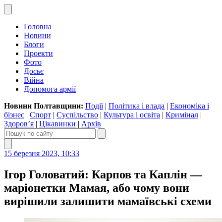
Головна
Новини
Блоги
Проекти
Фото
Досьє
Війна
Допомога армії
Новини Полтавщини:
Події
|
Політика і влада
|
Економіка і
бізнес
|
Спорт
|
Суспільство
|
Культура і освіта
|
Кримінал
|
Здоров’я
|
Цікавинки
|
Архів
15 березня 2023, 10:33
Ігор Головатий: Карпов та Каплін —
маріонетки Мамая, або чому вони
вирішили залишити мамаївські схеми