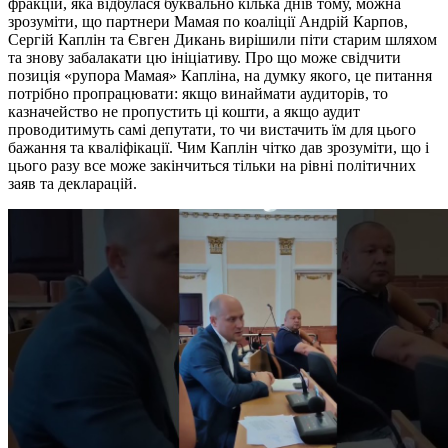
фракцій, яка відбулася буквально кілька днів тому, можна
зрозуміти, що партнери Мамая по коаліції Андрій Карпов,
Сергій Каплін та Євген Дикань вирішили піти старим шляхом
та знову забалакати цю ініціативу. Про що може свідчити
позиція «рупора Мамая» Капліна, на думку якого, це питання
потрібно пропрацювати: якщо винаймати аудиторів, то
казначейство не пропустить ці кошти, а якщо аудит
проводитимуть самі депутати, то чи вистачить їм для цього
бажання та кваліфікації. Чим Каплін чітко дав зрозуміти, що і
цього разу все може закінчиться тільки на рівні політичних
заяв та декларацій.