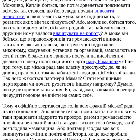
Можливо, Каплін боїться, що потім доведеться пояснювати
всім, як так сталося, що його люди почали
вивозити
нечистоти
зі шкіл замість комунальних підприємств, за
розвиток яких він так піклується? Або, можливо, боїться того,
що стане відомо всім, скількох родичів та знайомих своєї
дружини йому вдалося
влаштувати на роботу
? А може він
боїться, що в правоохоронців та громадськості виникне
запитання, як так сталося, що структурні підрозділи
виконкому, комунальні установи та організації, замовляють на
сотні тисяч бюджетних гривень послуги на висвітлення
діяльності члену політради його партії
пану Романенку
? І це
при тому, що міська рада має власну пресслужбу, де, як не
дивно, працюють також наближені люди до цієї міської влади.
Так чого ж бояться партнери Мамая? Стати колишніми
партнерами чи почати рухатися в іншому напрямку? Думаю,
що це риторичне запитання. Бо, як відомо, в кожній перевірці
чи аудиті головне не вийти на самих себе.
Тому я офіційно звертаюся до голів всіх фракцій міської ради
цього скликання. Або визнайте свої помилки та почніть все ж
таки працювати відкрито та прозоро, разом з громадськістю
провівши ретельний аналіз та аудит всього того безладу, який
розплодила мамаївщина. Або полтавці згодом вас всіх
викинуть на смітник політичної історії, як це вже зробили
свого часу з Матковським та Шамотою. І, в першу чергу, це