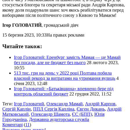
стосується блогера та секретаря міської ради Андрія Карпова,
якому доля подарували шанс хоч якось реабілітуватися перед
виборцями після політичного союзу з Кивою та Мамаєм!
Ігор ГОЛОВАТИЙ
, громадський діяч
15 березня 2023, 10:33
На правах реклами
Читайте також:
Ігор Головатий: Еренбург замість Мамая — це Мамай
без посади, але не бюджет без нього
28 лютого 2023,
10:55
513 тис. грн на день: у 2022 році Полтава побила
власний рекорд за витратами на утримання вулиць
4
січня 2023, 12:48
Ігор Головатий: «Батьківщина» впевнено бере під
контроль обласний бюджет
22 грудня 2022, 11:52
Теги:
Ігор Головатий
,
Олександр Мамай
,
Андрій Карпов
,
Сергій Каплін
,
ППЛ Сергія Капліна
,
Євген Дикань
,
Андрій
Матковський
,
Олександр Шамота
,
ЄС (БПП)
,
Юлія
Городчаніна
,
Державна аудиторська служба
Коментарі
(
11
)
Вислови свою думку!