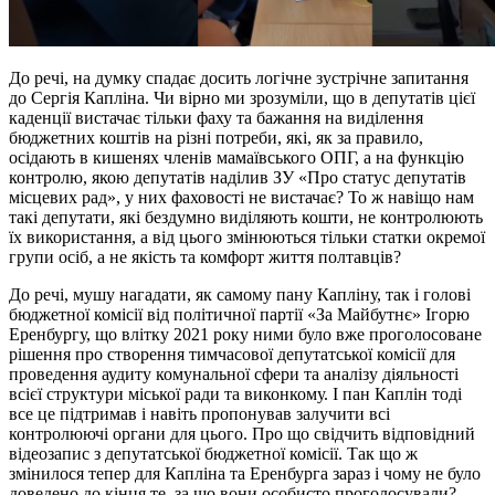
До речі, на думку спадає досить логічне зустрічне запитання
до Сергія Капліна. Чи вірно ми зрозуміли, що в депутатів цієї
каденції вистачає тільки фаху та бажання на виділення
бюджетних коштів на різні потреби, які, як за правило,
осідають в кишенях членів мамаївського ОПГ, а на функцію
контролю, якою депутатів наділив ЗУ «Про статус депутатів
місцевих рад», у них фаховості не вистачає? То ж навіщо нам
такі депутати, які бездумно виділяють кошти, не контролюють
їх використання, а від цього змінюються тільки статки окремої
групи осіб, а не якість та комфорт життя полтавців?
До речі, мушу нагадати, як самому пану Капліну, так і голові
бюджетної комісії від політичної партії «За Майбутнє» Ігорю
Еренбургу, що влітку 2021 року ними було вже проголосоване
рішення про створення тимчасової депутатської комісії для
проведення аудиту комунальної сфери та аналізу діяльності
всієї структури міської ради та виконкому. І пан Каплін тоді
все це підтримав і навіть пропонував залучити всі
контролюючі органи для цього. Про що свідчить відповідний
відеозапис з депутатської бюджетної комісії. Так що ж
змінилося тепер для Капліна та Еренбурга зараз і чому не було
доведено до кінця те, за що вони особисто проголосували?