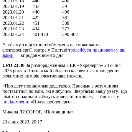
2023.01.18
440
400
2023.01.19
433
391
2023.01.20
440
406
2023.01.21
425
381
2023.01.22
451
388
2023.01.23
434
377
2023.01.24
401-470
390-402
У зв’язку з відсутності обмежень на споживання
електроенергії, завтра у Полтаві
тролейбуси працювати у дві
зміни
— впродовж всього дня.
UPD 23:30
За розпорядженням НЕК «Укренерго» 24 січня
2023 року в Полтавській області скасовується проведення
режимних вимірів електронавантажень.
«Про дату повідомимо додатково. Просимо з розумінням
поставитися до змін, які відбулись. Звертаємо вашу увагу, що
ліміти споживання будуть доведені пізніше», — йдеться у
повідомленні
«Полтаваобленерго».
Микола ЛИСОГОР
, «Полтавщина»
23 січня 2023, 20:17