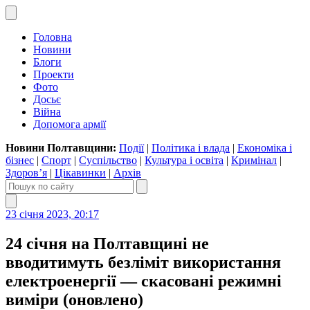
Головна
Новини
Блоги
Проекти
Фото
Досьє
Війна
Допомога армії
Новини Полтавщини:
Події
|
Політика і влада
|
Економіка і
бізнес
|
Спорт
|
Суспільство
|
Культура і освіта
|
Кримінал
|
Здоров’я
|
Цікавинки
|
Архів
23 січня 2023, 20:17
24 січня на Полтавщині не
вводитимуть безліміт використання
електроенергії — скасовані режимні
виміри (оновлено)