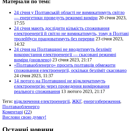
Матеріали по темі:
24 січня у Полтавській області не вимикатимуть світло
— енергетики проведуть режимні виміри
20 січня 2023,
17:55
24 січня мають дослідити кількість споживання
електроенергії й світло не вимикатимуть, тому в Полтаві
тролейбуси працюватимуть без перерви
23 січня 2023,
14:32
24 січня на Полтавщині не вводитимуть безліміт
використання електроенергії — скасовані режимні
виміри (оновлено)
23 січня 2023, 21:17
«Полтаваобленерго» просить полтавців обмежити
споживання електроенергії, оскільки безліміт скасовано
24 січня 2023, 11:37
14 лютого на Полтавщині не відключатимуть
електроенергію через проведення вимірювання
реального споживання
13 лютого 2023, 21:17
Теги:
відключення електроенергії
,
ЖКГ
,
енергозбереження
,
Полтаваобленерго
Коментарі
(
22
)
Вислови свою думку!
Останні новини