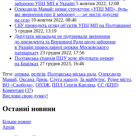
заборони УПЦ МП в Україні
5 жовтня 2022, 12:08
Олександр Мамай: немає структури «УПЦ МП», будь-
які звернення про її заборону — це листи дідусеві
на село
19 жовтня 2022, 08:46
СБУ проводить огляд об’єктів УПЦ МП на Полтавщині
5 грудня 2022, 13:19
Депутати міськради не підтримали звернення
до президента та Верховної Ради щодо заборони
в Україні православної церкви Московського
патріархату
23 грудня 2022, 17:56
Полтавська єпархія ПЦУ хоче збудувати церкву
на Браїлках
27 грудня 2023, 16:46
Теги:
церква
,
релігія
,
Полтавська міська рада
,
Олександр
Мамай
,
Оксана Дрюк
,
Слуга народу
,
За майбутнє
,
Рідне місто
,
ВО «Свобода»
,
ОПЗЖ
,
ППЛ Сергія Капліна
,
ЄС (БПП)
Коментарі
(
37
)
Вислови свою думку!
Останні новини
Більше новин
Архів