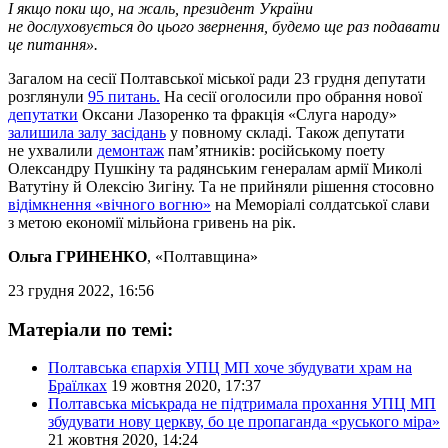
І якщо поки що, на жаль, президент України
не дослуховується до цього звернення, будемо ще раз подавати
це питання».
Загалом на сесії Полтавської міської ради 23 грудня депутати
розглянули
95 питань.
На сесії оголосили про обрання нової
депутатки
Оксани Лазоренко та фракція «Слуга народу»
залишила залу засідань
у повному складі. Також депутати
не ухвалили
демонтаж
пам’ятників: російському поету
Олександру Пушкіну та радянським генералам армії Миколі
Ватутіну й Олексію Зигіну. Та не прийняли рішення стосовно
відімкнення «вічного вогню»
на Меморіалі солдатської слави
з метою економії мільйона гривень на рік.
Ольга ГРИНЕНКО
, «Полтавщина»
23 грудня 2022, 16:56
Матеріали по темі:
Полтавська єпархія УПЦ МП хоче збудувати храм на
Браїлках
19 жовтня 2020, 17:37
Полтавська міськрада не підтримала прохання УПЦ МП
збудувати нову церкву, бо це пропаганда «руського міра»
21 жовтня 2020, 14:24