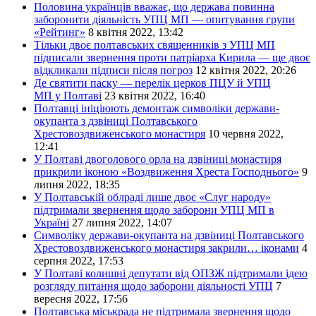
Половина українців вважає, що держава повинна
заборонити діяльність УПЦ МП — опитування групи
«Рейтинг»
8 квітня 2022, 13:42
Тільки двоє полтавських священників з УПЦ МП
підписали звернення проти патріарха Кирила — ще двоє
відкликали підписи після погроз
12 квітня 2022, 20:26
Де святити паску — перелік церков ПЦУ й УПЦ
МП у Полтаві
23 квітня 2022, 16:40
Полтавці ініціюють демонтаж символіки держави-
окупанта з дзвіниці Полтавського
Хрестовоздвиженського монастиря
10 червня 2022,
12:41
У Полтаві двоголового орла на дзвіниці монастиря
прикрили іконою «Воздвиження Хреста Господнього»
9
липня 2022, 18:35
У Полтавській облраді лише двоє «Слуг народу»
підтримали звернення щодо заборони УПЦ МП в
Україні
27 липня 2022, 14:07
Символіку держави-окупанта на дзвіниці Полтавського
Хрестовоздвиженського монастиря закрили… іконами
4
серпня 2022, 17:53
У Полтаві колишні депутати від ОПЗЖ підтримали ідею
розгляду питання щодо заборони діяльності УПЦ
7
вересня 2022, 17:56
Полтавська міськрада не підтримала звернення щодо