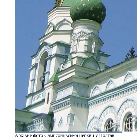
Архівне фото Сампсоніївської церкви у Полтаві