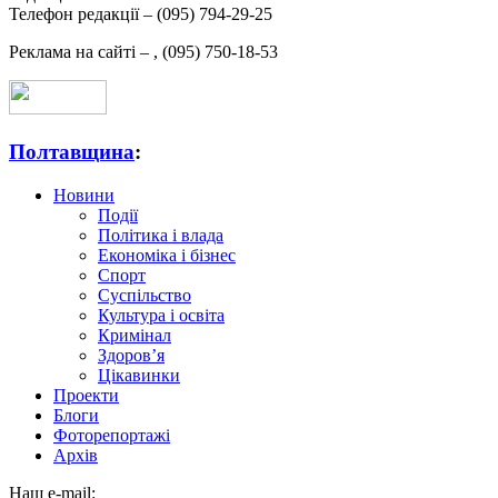
Телефон редакції –
(095) 794-29-25
Реклама на сайті –
,
(095) 750-18-53
Полтавщина
:
Новини
Події
Політика і влада
Економіка і бізнес
Спорт
Суспільство
Культура і освіта
Кримінал
Здоров’я
Цікавинки
Проекти
Блоги
Фоторепортажі
Архів
Наш e-mail: