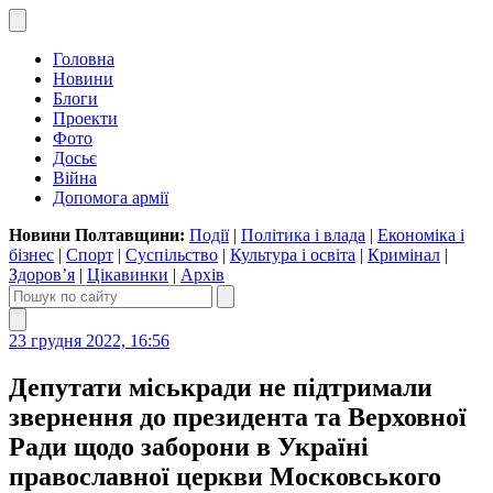
Головна
Новини
Блоги
Проекти
Фото
Досьє
Війна
Допомога армії
Новини Полтавщини:
Події
|
Політика і влада
|
Економіка і
бізнес
|
Спорт
|
Суспільство
|
Культура і освіта
|
Кримінал
|
Здоров’я
|
Цікавинки
|
Архів
23 грудня 2022, 16:56
Депутати міськради не підтримали
звернення до президента та Верховної
Ради щодо заборони в Україні
православної церкви Московського