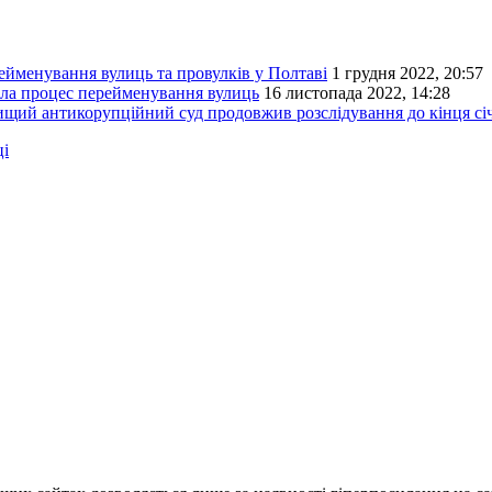
ейменування вулиць та провулків у Полтаві
1 грудня 2022, 20:57
ала процес перейменування вулиць
16 листопада 2022, 14:28
й антикорупційний суд продовжив розслідування до кінця січ
ці