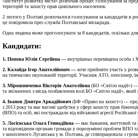
«Інститут розвитку міста» розпочав процес голосування за пре
територій та захисту прав цивільного населення.
2 лютого у Полтаві розпочалося голосування за кандидатів в р
це повідомила прес-служба Полтавської міськради.
Одна людина може проголосувати за 8 кандидатів, оскільки для 
Кандидати:
1. Попова Юлія Сергіївна —
внутрішньо переміщена особа з Х
2. Калайда Ігор Анатолійович —
хоче прийняти участь у розв
на тимчасово окупованій території. Учасник АТО, пенсіонер, ін
3. Мірошниченко Вікторія Анатоліївна
(БО «Світло надії») —
та звільнених з місць позбавлення волі БО «Світло надії», як
4. Іванов Дмитро Аркадійович
(БФ «Право на захист») — пр
з 2013 року та має вагомі здобутки у сфері захисту прав біженц
(ВПО) та осіб, які постраждали від військової агресії Російсько
5. Лосієвська Ольга Геннадіївна —
має бажання, життєвий та 
та відповідним органам громади у порозумінні проблем ВПО та 
з захопленого Луганська у м. Полтава, де співпрацювала з гро