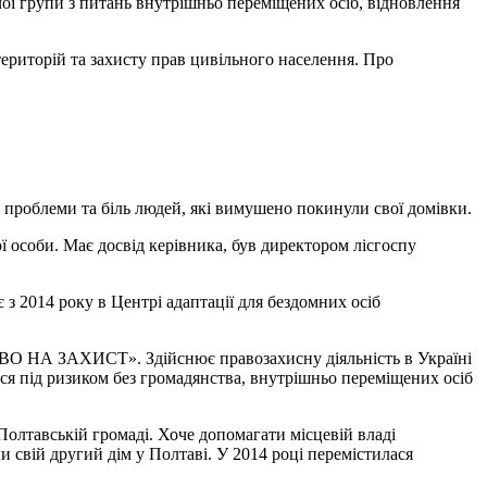
чої групи з питань внутрішньо переміщених осіб, відновлення
територій та захисту прав цивільного населення. Про
є проблеми та біль людей, які вимушено покинули свої домівки.
ї особи. Має досвід керівника, був директором лісгоспу
з 2014 року в Центрі адаптації для бездомних осіб
О НА ЗАХИСТ». Здійснює правозахисну діяльність в Україні
лися під ризиком без громадянства, внутрішньо переміщених осіб
олтавській громаді. Хоче допомагати місцевій владі
 свій другий дім у Полтаві. У 2014 році перемістилася