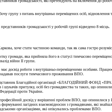
дставників громадськості, які претендують на включення до робо
обочу групу з питань внутрішньо переміщених осіб, відновлення 
представників громадськості у робочій групі відведено 8 місць.
аркова, хоче стати частиною команди, так як сама гостро розумі
итку громади, яка прийняла його в статусі тимчасово переміщено
валід війни ІІ групи.
 має досвід роботи з внутрішньо-переміщеними особами. Працює 
ий надавав послуги тимчасового проживання ВПО.
едставник Благодійної організації «БЛАГОДІЙНИЙ ФОНД «ПРАВ
ів і шукачів притулку, осіб без громадянства та таких, що опини
ї Федерації проти України.
професійний досвід у вирішенні проблем ВПО, що опинилися у П
формуванні лагідних взаємовідносин з громадянами, які знайшли
мадськими організаціями, які опікувались проблемами ВПО.