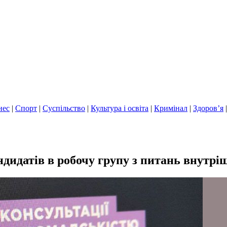
нес
|
Спорт
|
Суспільство
|
Культура і освіта
|
Кримінал
|
Здоров’я
ндидатів в робочу групу з питань внутрі