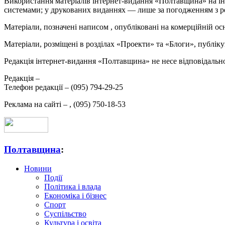
Використання матеріалів інтернет-видання «Полтавщина» на ін
системами; у друкованих виданнях — лише за погодженням з р
Матеріали, позначені написом
, опубліковані на комерційній ос
Матеріали, розміщені в розділах «Проекти» та «Блоги», публікую
Редакція інтернет-видання «Полтавщина» не несе відповідальнос
Редакція –
Телефон редакції –
(095) 794-29-25
Реклама на сайті –
,
(095) 750-18-53
Полтавщина
:
Новини
Події
Політика і влада
Економіка і бізнес
Спорт
Суспільство
Культура і освіта