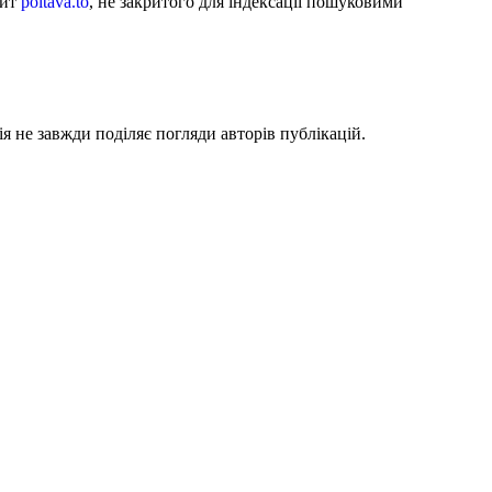
айт
poltava.to
, не закритого для індексації пошуковими
я не завжди поділяє погляди авторів публікацій.