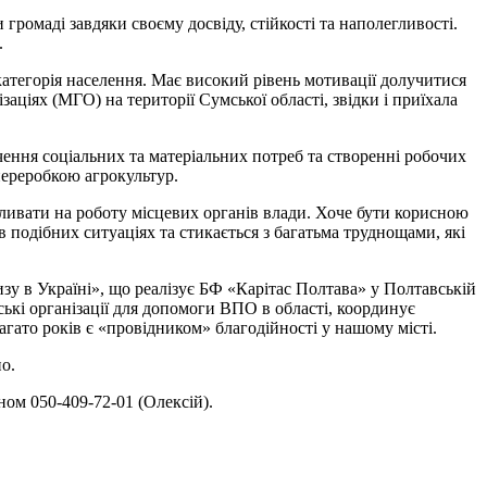
громаді завдяки своєму досвіду, стійкості та наполегливості.
.
категорія населення. Має високий рівень мотивації долучитися
аціях (МГО) на території Сумської області, звідки і приїхала
чення соціальних та матеріальних потреб та створенні робочих
переробкою агрокультур.
пливати на роботу місцевих органів влади. Хоче бути корисною
 подібних ситуаціях та стикається з багатьма труднощами, які
у в Україні», що реалізує БФ «Карітас Полтава» у Полтавській
ькі організації для допомоги ВПО в області, координує
ато років є «провідником» благодійності у нашому місті.
о.
ном 050-409-72-01 (Олексій).