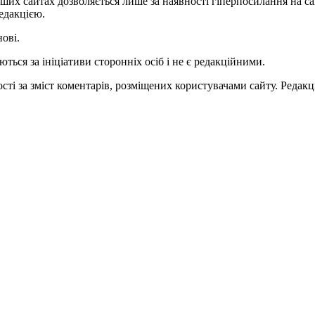
ших сайтах дозволяється лише за наявності гіперпосилання на с
едакцією.
нові.
ться за ініціативи сторонніх осіб і не є редакційними.
ті за зміст коментарів, розміщених користувачами сайту. Редакці