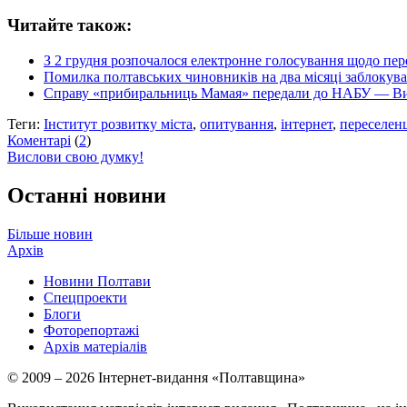
Читайте також:
З 2 грудня розпочалося електронне голосування щодо пер
Помилка полтавських чиновників на два місяці заблокув
Справу «прибиральниць Мамая» передали до НАБУ — Вищи
Теги:
Інститут розвитку міста
,
опитування
,
інтернет
,
переселен
Коментарі
(
2
)
Вислови свою думку!
Останні новини
Більше новин
Архів
Новини Полтави
Спецпроекти
Блоги
Фоторепортажі
Архів матеріалів
© 2009 – 2026 Інтернет-видання «Полтавщина»