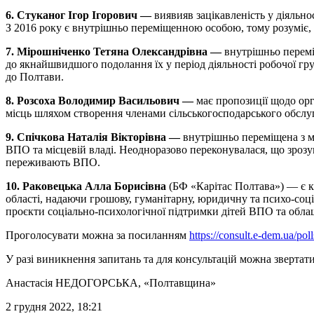
6. Стуканог Ігор Ігорович —
виявияв зацікавленість у діяльно
З 2016 року є внутрішньо переміщенною особою, тому розуміє
7. Мірошніченко Тетяна Олександрівна —
внутрішньо перемі
до якнайшвидшого подолання їх у період діяльності робочої гру
до Полтави.
8. Розсоха Володимир Васильович —
має пропозиції щодо орг
місць шляхом створення членами сільськогосподарського обслу
9. Спічкова Наталія Вікторівна —
внутрішньо переміщена з м
ВПО та місцевій владі. Неодноразово переконувалася, що зрозум
переживають ВПО.
10. Раковецька Алла Борисівна
(БФ «Карітас Полтава») — є к
області, надаючи грошову, гуманітарну, юридичну та психо-соц
проєкти соціально-психологічної підтримки дітей ВПО та облаш
Проголосувати можна за посиланням
https://consult.e-dem.ua/pol
У разі виникнення запитань та для консультацій можна звертати
Анастасія НЕДОГОРСЬКА
, «Полтавщина»
2 грудня 2022, 18:21