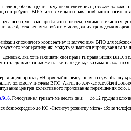
сті даної робочої групи, тому що впевнений, що зможе допомогти 
, що потребують ВПО та як захищати права цивільного населення
щена особа, яка знає про багато проблем, з якими стикається ця 
пи, досвід створення та роботи у молодіжних громадських організ
анізації споживчого кооперативу із залученням ВПО для забезпе
говуючого кооперативу, які можуть займатися вирощуванням та 
. Донецьк, яка хоче захищати свої права та права інших ВПО, в
іти та допомогти зможе тільки та людина, яка сама знаходиться в
ерівницею проєкту «Надзвичайне реагування на гуманітарну криз
іальну допомогу тисячам ВПО. Активно залучає зарубіжні донорс
тування центрів колективного проживання переміщених осіб. Баг
ls/916
. Голосування триватиме десять днів — до 12 грудня включн
ся безпосередньо до КО «Інститут розвитку міста» або за телефо