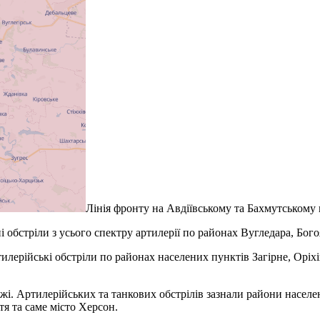
Лінія фронту на Авдіївському та Бахмутському
 обстріли з усього спектру артилерії по районах Вугледара, Бог
илерійські обстріли по районах населених пунктів Загірне, Оріхі
і. Артилерійських та танкових обстрілів зазнали райони населен
я та саме місто Херсон.