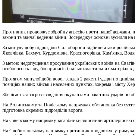
Противник продовжує збройну агресію проти нашої держави, н
закони та звичаї ведення війни. Зосереджує основні зусилля на
За минулу добу підрозділи Сил оборони відбили атаки російськи
Яковлівка, Бахмут, Курдюмівка, Красногорівка, Кам’янка, Водя
З метою недопущення просування українських воїнів на Сваті
особового складу, боєприпасів і пально-мастильних матеріалів д
Протягом минулої доби ворог завдав 2 ракетні удари по цивільн
позиціях наших військ і населених пунктах, зокрема і місту Хер
Зберігається загроза завдання окупантами ракетних ударів по о
На Волинському та Поліському напрямках обстановка без суттє
підготовка окремих підрозділів ворога.
На Сіверському напрямку загарбники здійснили артилерійські об
На Слобожанському напрямку противник продовжує утримувати св