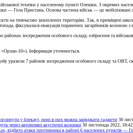
 військової техніки у населеному пункті Олешки. З окремих насе
шки — Гола Пристань. Основа частина військ — це мобілізовані 
кти на тимчасово захоплених територіях. Так, в приміщені школи
пада, фіксувалася евакуація поранених загарбників колоною з ва
о районах зосередження особового складу, озброєння та військово
у «Орлан-10»). Інформація уточнюється.
 добу уразили 7 районів зосередження особового складу та ОВТ, 
згорнути у блекаут, нині в них можна заряджати гаджети
30 лис
дуть через автономні акустичні колонки
30 листопада 2022, 18:42
ах, відбито атаки противника в районі 6 населених пунктів — Г