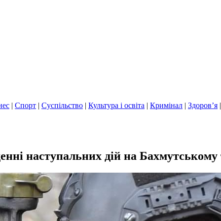
нес
|
Спорт
|
Суспільство
|
Культура і освіта
|
Кримінал
|
Здоров’я
еденні наступальних дій на Бахмутськом