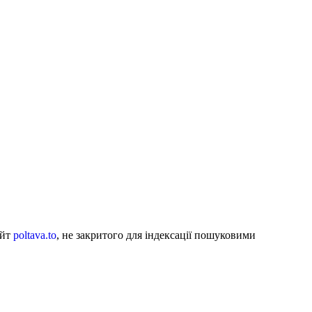
айт
poltava.to
, не закритого для індексації пошуковими