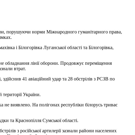
тури, порушуючи норми Міжнародного гуманітарного права,
ямках.
хівка і Білогорівка Луганської області та Білогорівка,
не обладнання лінії оборони. Продовжує переміщення
азнали втрат.
 здійснив 41 авіаційний удар та 28 обстрілів з РСЗВ по
й території України.
 не виявлено. На полігонах республіки білорусь триває
удки та Краснопілля Сумської області.
рілів з російської артилерії зазнали райони населених