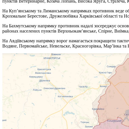
пунктів Ветеринарне, Козача Лопань, Висока Яруга, Стрілеча, К
На Куп’янському та Лиманському напрямках противник веде обо
Крохмальне Берестове, Дружелюбівка Харківської області та Нов
На Бахмутському напрямку противник надалі зосереджує основні з
районах населених пунктів Верхньокам’янське, Спірне, Виїмка, 
На Авдіївському напрямку ворог намагається покращити тактичн
Водяне, Первомайське, Невельске, Красногорівка, Мар’їнка та 