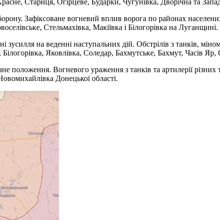
расне, Стариця, Огірцеве, Бударки, Чугунівка, Дворічна та Запад
рону. Зафіксоване вогневий вплив ворога по районах населених 
оселівське, Стельмахівка, Макіївка і Білогорівка на Луганщині.
усилля на веденні наступальних дій. Обстрілів з танків, міномет
Білогорівка, Яковлівка, Соледар, Бахмутське, Бахмут, Часів Яр, 
е положення. Вогневого ураження з танків та артилерії різних т
Новомихайлівка Донецької області.