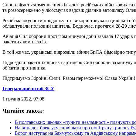
Спостерігається зменшення кількості російських військових та
та роззосереджено у лісосмугах вздовж ділянки автошляху Оле
Російські окупанти продовжують використовувати цивільні об’є
облаштували польовий шпиталь. Водночас, протягом 28-29 листо
Авіація Сил оборони протягом минулої доби завдала 17 ударів п
ракетних комплексів.
В той же час, українські підрозділи збили БпЛА (ймовірно тип
Підрозділи ракетних військ і артилерії Сил оборони за минулу
об’єктів противника.
Підтримуємо Збройні Сили! Разом переможемо! Слава Україні!
Генеральний штаб ЗСУ
1 грудня 2022, 07:08
Читайте також:
В полтавських школах «пункти незламності» планують ро
На випадок блекауту сповіщати про повітряну тривогу бу
Ворог наступає на Бахмутському та Авдіївському напрямк