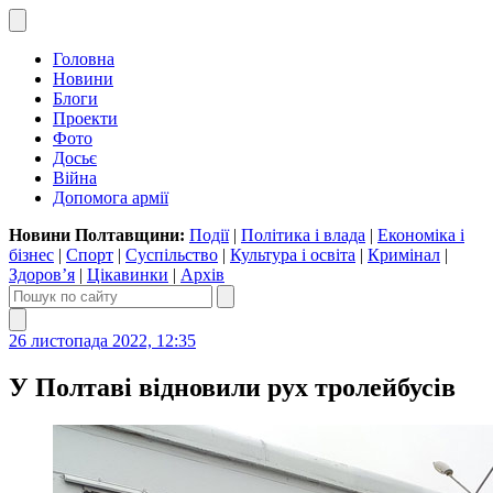
Головна
Новини
Блоги
Проекти
Фото
Досьє
Війна
Допомога армії
Новини Полтавщини:
Події
|
Політика і влада
|
Економіка і
бізнес
|
Спорт
|
Суспільство
|
Культура і освіта
|
Кримінал
|
Здоров’я
|
Цікавинки
|
Архів
26 листопада 2022, 12:35
У Полтаві відновили рух тролейбусів