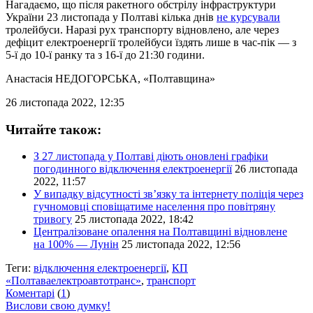
Нагадаємо, що після ракетного обстрілу інфраструктури
України 23 листопада у Полтаві кілька днів
не курсували
тролейбуси. Наразі рух транспорту відновлено, але через
дефіцит електроенергії тролейбуси їздять лише в час-пік — з
5-ї до 10-ї ранку та з 16-ї до 21:30 години.
Анастасія НЕДОГОРСЬКА
, «Полтавщина»
26 листопада 2022, 12:35
Читайте також:
З 27 листопада у Полтаві діють оновлені графіки
погодинного відключення електроенергії
26 листопада
2022, 11:57
У випадку відсутності зв’язку та інтернету поліція через
гучномовці сповіщатиме населення про повітряну
тривогу
25 листопада 2022, 18:42
Централізоване опалення на Полтавщині відновлене
на 100% — Лунін
25 листопада 2022, 12:56
Теги:
відключення електроенергії
,
КП
«Полтаваелектроавтотранс»
,
транспорт
Коментарі
(
1
)
Вислови свою думку!