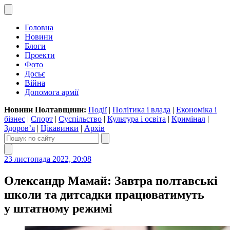
Головна
Новини
Блоги
Проекти
Фото
Досьє
Війна
Допомога армії
Новини Полтавщини:
Події
|
Політика і влада
|
Економіка і
бізнес
|
Спорт
|
Суспільство
|
Культура і освіта
|
Кримінал
|
Здоров’я
|
Цікавинки
|
Архів
23 листопада 2022, 20:08
Олександр Мамай: Завтра полтавські
школи та дитсадки працюватимуть
у штатному режимі