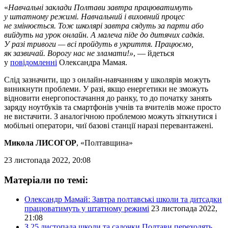
«
Навчальні заклади Полтави завтра працюватимуть
у штатному режимі. Навчальний і виховний процес
не змінюється. Тож школярі завтра сядуть за парти або
вийдуть на урок онлайн. А малеча піде до дитячих садків.
У разі тривоги — всі пройдуть в укриття. Працюємо,
як зазвичай. Ворогу нас не зламати!»
, — йдеться
у
повідомленні
Олександра Мамая.
Слід зазначити, що з онлайн-навчанням у школярів можуть
виникнути проблеми. У разі, якщо енергетики не зможуть
відновити енергопостачання до ранку, то до початку занять
заряду ноутбуків та смартфонів учнів та вчителів може просто
не вистачити. З аналогічною проблемою можуть зіткнутися і
мобільні оператори, чиї базові станції наразі перевантажені.
Микола ЛИСОГОР
, «Полтавщина»
23 листопада 2022, 20:08
Матеріали по темі:
Олександр Мамай: Завтра полтавські школи та дитсадки
працюватимуть у штатному режимі
23 листопада 2022,
21:08
З 25 листопада школи та садочки Полтави переходять