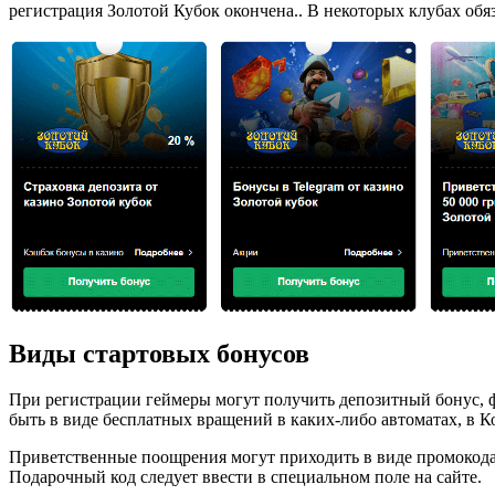
регистрация Золотой Кубок окончена.. В некоторых клубах обя
Виды стартовых бонусов
При регистрации геймеры могут получить депозитный бонус, 
быть в виде бесплатных вращений в каких-либо автоматах, в 
Приветственные поощрения могут приходить в виде промокода 
Подарочный код следует ввести в специальном поле на сайте.