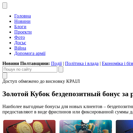
Головна
Новини
Блоги
Проекти
Фото
Досьє
Війна
Допомога армії
Новини Полтавщини:
Події
|
Політика і влада
|
Економіка і біз
Доступ обмежено до висновку КРАІЛ
Золотой Кубок бездепозитный бонус за
Наиболее выгодные бонусы для новых клиентов – бездепозитны
предоставляют в виде фриспинов или фиксированной суммы дл