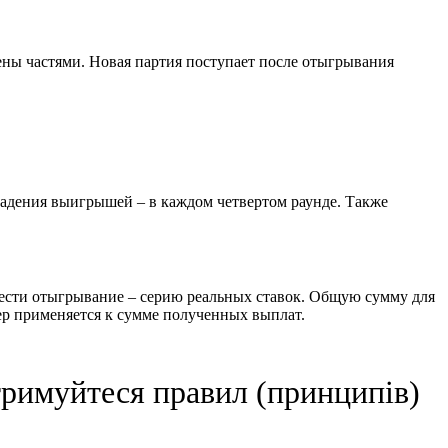
ены частями. Новая партия поступает после отыгрывания
падения выигрышей – в каждом четвертом раунде. Также
овести отыгрывание – серию реальных ставок. Общую сумму для
р применяется к сумме полученных выплат.
отримуйтеся правил (принципів)