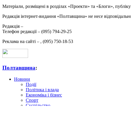
Матеріали, розміщені в розділах «Проекти» та «Блоги», публікую
Редакція інтернет-видання «Полтавщина» не несе відповідальнос
Редакція –
Телефон редакції –
(095) 794-29-25
Реклама на сайті –
,
(095) 750-18-53
Полтавщина
:
Новини
Події
Політика і влада
Економіка і бізнес
Спорт
Суспільство
Культура і освіта
Кримінал
Здоров’я
Цікавинки