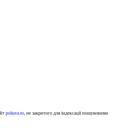
айт
poltava.to
, не закритого для індексації пошуковими