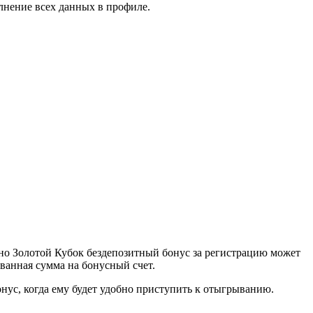
лнение всех данных в профиле.
но Золотой Кубок бездепозитный бонус за регистрацию может
ванная сумма на бонусный счет.
нус, когда ему будет удобно приступить к отыгрыванию.