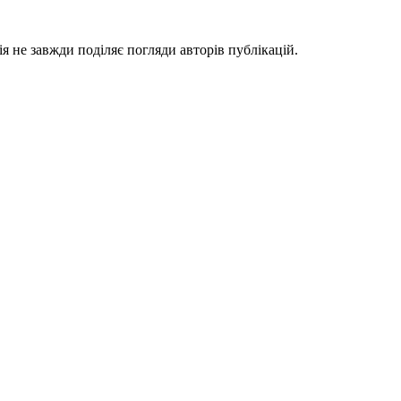
я не завжди поділяє погляди авторів публікацій.