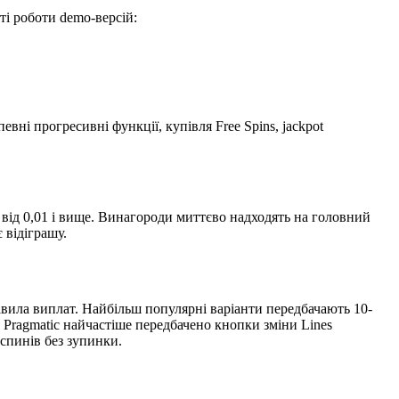
ті роботи demo-версій:
ні прогресивні функції, купівля Free Spins, jackpot
ує від 0,01 і вище. Винагороди миттєво надходять на головний
 відіграшу.
равила виплат. Найбільш популярні варіанти передбачають 10-
 Pragmatic найчастіше передбачено кнопки зміни Lines
 спинів без зупинки.