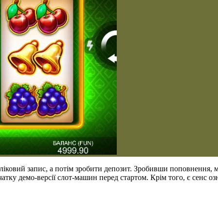
ліковий запис, а потім зробити депозит. Зробивши поповнення, м
чатку демо-версії слот-машин перед стартом. Крім того, є сенс 