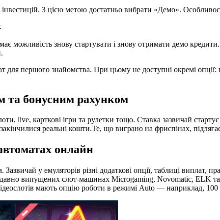
 інвестицій. З цією метою достатньо вибрати «Демо». Особливос
.
 має можливість знову стартувати і знову отримати демо кредити.
.
ля першого знайомства. При цьому не доступні окремі опції: пев
им та бонусним рахунком
оти, live, карткові ігри та рулетки тощо. Ставка зазвичай старт
акінчилися реальні кошти.Те, що виграно на фриспінах, підлягає
 автоматах онлайн
 Зазвичай у емуляторів різні додаткові опції, таблиці виплат, п
На давно випущених слот-машинах Microgaming, Novomatic, ELK та
ь відеослотів мають опцію роботи в режимі Auto — наприклад, 100