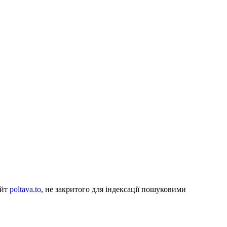
айт
poltava.to
, не закритого для індексації пошуковими