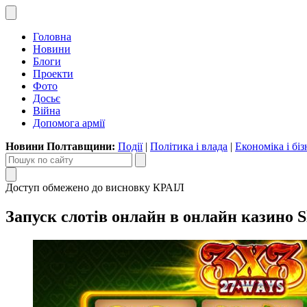
Головна
Новини
Блоги
Проекти
Фото
Досьє
Війна
Допомога армії
Новини Полтавщини:
Події
|
Політика і влада
|
Економіка і біз
Доступ обмежено до висновку КРАІЛ
Запуск слотів онлайн в онлайн казино Slo