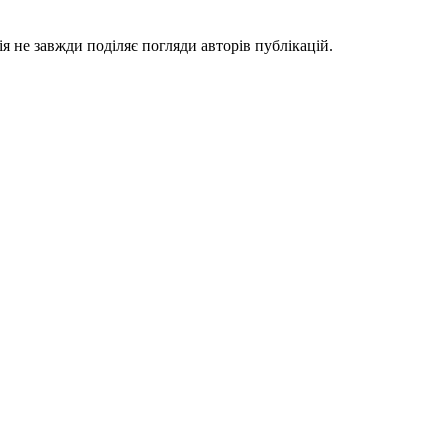
я не завжди поділяє погляди авторів публікацій.