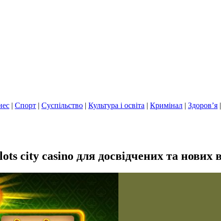
нес
|
Спорт
|
Суспільство
|
Культура і освіта
|
Кримінал
|
Здоров’я
ts city casino для досвідчених та нових 