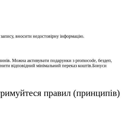
запису, вносити недостовірну інформацію.
инів. Можна активувати подарунки з promocode, бездеп,
снити відповідний мінімальний переказ коштів.Бонуси
отримуйтеся правил (принципів)