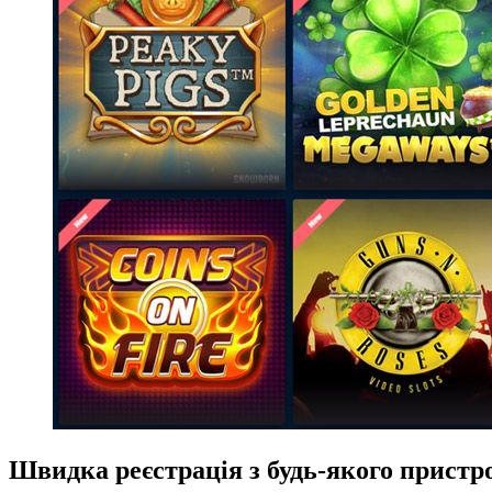
Швидка реєстрація з будь-якого пристр