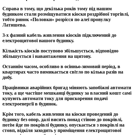
Справа в тому, що декілька років тому під нашим
будинком стали розміщуватися кіоски роздрібної торгівлі,
тобто ринок «Половки» розрісся по алеї провулку
Латишева.
3-х фазний кабель живлення кіосків підключений до
електрощитової нашого будинку.
Кількість кіосків поступово збільшується, відповідно
збільшується і навантаження на щитову.
Останнім часом, особливо в осінньо-зимовий період, в
квартирах часто вимикається світло по кілька разів на
добу.
Працівники аварійних бригад міняють запобіжні автомати
току, а ще частіше мешканці будинку за власний кошт самі
купують автомати току для прискорення подачі
електроенергії в будинок.
Крім того, кабель живлення на кіоски проведений до
будинку без опор, далі висить понад стіною до покрівлі,
потім йде по покрівлі будинку, опускається з покрівлі на
стовп, відкіля заходить у приміщення електрощитової