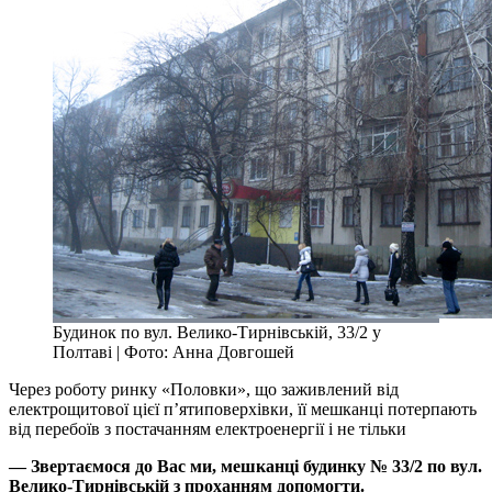
Будинок по вул. Велико-Тирнівській, 33/2 у
Полтаві | Фото: Анна Довгошей
Через роботу ринку «Половки», що заживлений від
електрощитової цієї п’ятиповерхівки, її мешканці потерпають
від перебоїв з постачанням електроенергії і не тільки
— Звертаємося до Вас ми, мешканці будинку № 33/2 по вул.
Велико-Тирнівській з проханням допомогти.