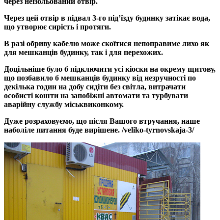
через неізольований отвір.
Через цей отвір в підвал 3-го під’їзду будинку затікає вода,
що утворює сирість і протяги.
В разі обриву кабелю може скоїтися непоправиме лихо як
для мешканців будинку, так і для перехожих.
Доцільніше було б підключити усі кіоски на окрему щитову,
що позбавило б мешканців будинку від незручності по
декілька годин на добу сидіти без світла, витрачати
особисті кошти на запобіжні автомати та турбувати
аварійну службу міськвиконкому.
Дуже розраховуємо, що після Вашого втручання, наше
наболіле питання буде вирішене. /veliko-tyrnovskaja-3/