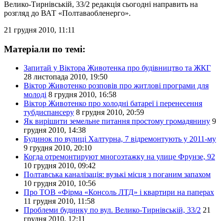
Велико-Тирнівській, 33/2 редакція сьогодні направить на
розгляд до ВАТ «Полтаваобленерго».
21 грудня 2010, 11:11
Матеріали по темі:
Запитай у Віктора Животенка про будівництво та ЖКГ
28 листопада 2010, 19:50
Віктор Животенко розповів про житлові програми для
молоді
8 грудня 2010, 16:58
Віктор Животенко про холодні батареї і перенесення
тубдиспансеру
8 грудня 2010, 20:59
Як вирішити земельне питання простому громадянину
9
грудня 2010, 14:38
Будинок по вулиці Халтурна, 7 відремонтують у 2011-му
9 грудня 2010, 20:10
Когда отремонтируют многоэтажку на улице Фрунзе, 92
10 грудня 2010, 09:42
Полтавська каналізація: вузькі місця з поганим запахом
10 грудня 2010, 10:56
Про ТОВ «Фірма «Консоль ЛТД» і квартири на паперах
11 грудня 2010, 11:58
Проблеми будинку по вул. Велико-Тирнівській, 33/2
21
грудня 2010, 12:11