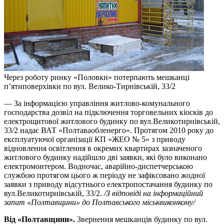
Через роботу ринку «Половки» потерпають мешканці
п’ятиповерхівки по вул. Велико-Тирнівській, 33/2
— За інформацією управління житлово-комунального
господарства дозвіл на підключення торговельних кіосків до
електрощитової житлового будинку по вул.Великотирнівській,
33/2 надає ВАТ «Полтаваобленерго». Протягом 2010 року до
експлуатуючої організації КП «ЖЕО № 5» з приводу
відновлення освітлення в окремих квартирах зазначеного
житлового будинку надійшло дві заявки, які було виконано
електромонтером. Водночас, аварійно-диспетчерською
службою протягом цього ж періоду не зафіксовано жодної
заявки з приводу відсутнього електропостачання будинку по
вул.Великотирнівській, 33/2.
/З відповіді на інформаційний
запит «Полтавщини» до Полтавського міськвиконкому/
Від «Полтавщини».
Звернення мешканців будинку по вул.