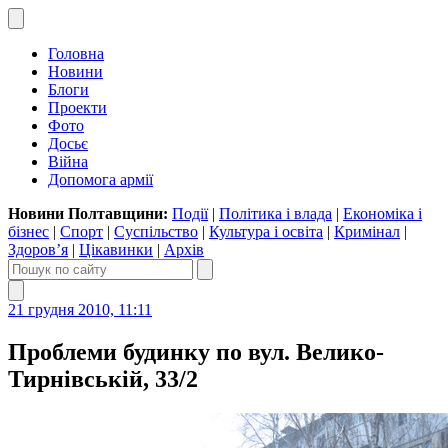
Головна
Новини
Блоги
Проекти
Фото
Досьє
Війна
Допомога армії
Новини Полтавщини:
Події
|
Політика і влада
|
Економіка і
бізнес
|
Спорт
|
Суспільство
|
Культура і освіта
|
Кримінал
|
Здоров’я
|
Цікавинки
|
Архів
21 грудня 2010, 11:11
Проблеми будинку по вул. Велико-
Тирнівській, 33/2