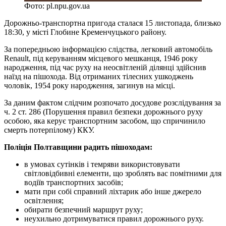
Фото: pl.npu.gov.ua
Дорожньо-транспортна пригода сталася 15 листопада, близько
18:30, у місті Глобине Кременчуцького району.
За попередньою інформацією слідства, легковий автомобіль
Renault, під керуванням місцевого мешканця, 1946 року
народження, під час руху на неосвітленій ділянці здійснив
наїзд на пішохода. Від отриманих тілесних ушкоджень
чоловік, 1954 року народження, загинув на місці.
За даним фактом слідчим розпочато досудове розслідування за
ч. 2 ст. 286 (Порушення правил безпеки дорожнього руху
особою, яка керує транспортним засобом, що спричинило
смерть потерпілому) ККУ.
Поліція Полтавщини радить пішоходам:
в умовах сутінків і темряви використовувати
світловідбивні елементи, що зроблять вас помітними для
водіїв транспортних засобів;
мати при собі справний ліхтарик або інше джерело
освітлення;
обирати безпечний маршрут руху;
неухильно дотримуватися правил дорожнього руху.