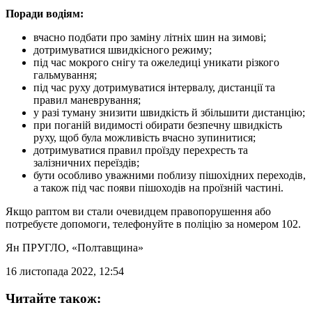
Поради водіям:
вчасно подбати про заміну літніх шин на зимові;
дотримуватися швидкісного режиму;
під час мокрого снігу та ожеледиці уникати різкого
гальмування;
під час руху дотримуватися інтервалу, дистанції та
правил маневрування;
у разі туману знизити швидкість й збільшити дистанцію;
при поганій видимості обирати безпечну швидкість
руху, щоб була можливість вчасно зупинитися;
дотримуватися правил проїзду перехресть та
залізничних переїздів;
бути особливо уважними поблизу пішохідних переходів,
а також під час появи пішоходів на проїзній частині.
Якщо раптом ви стали очевидцем правопорушення або
потребуєте допомоги, телефонуйте в поліцію за номером 102.
Ян ПРУГЛО
, «Полтавщина»
16 листопада 2022, 12:54
Читайте також: