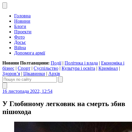
Головна
Новини
Блоги
Проекти
Фото
Досьє
Війна
Допомога армії
Новини Полтавщини:
Події
|
Політика і влада
|
Економіка і
бізнес
|
Спорт
|
Суспільство
|
Культура і освіта
|
Кримінал
|
Здоров’я
|
Цікавинки
|
Архів
16 листопада 2022, 12:54
У Глобиному легковик на смерть збив
пішохода