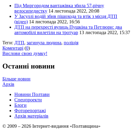
Під Миргородом вантажівка збила 57-річну
велосипедистку
14 листопада 2022, 20:08
У Засуллі водій збив пішохода та втік з місця ДТП
(відео)
14 листопада 2022, 16:56
ДТП на перехресті вулиць Пушкіна та Петлюри: два
автомобілі вилетіли на тротуар
13 листопада 2022, 15:37
Теги:
ДТП
,
загинула людина
,
поліція
Коментарі
(
0
)
Вислови свою думку!
Останні новини
Більше новин
Архів
Новини Полтави
Спецпроекти
Блоги
Фоторепортажі
Архів матеріалів
© 2009 – 2026 Інтернет-видання «Полтавщина»