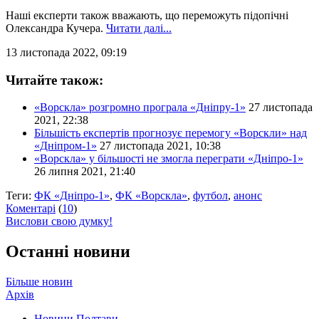
Наші експерти також вважають, що переможуть підопічні
Олександра Кучера.
Читати далі...
13 листопада 2022, 09:19
Читайте також:
«Ворскла» розгромно програла «Дніпру-1»
27 листопада
2021, 22:38
Більшість експертів прогнозує перемогу «Ворскли» над
«Дніпром-1»
27 листопада 2021, 10:38
«Ворскла» у більшості не змогла переграти «Дніпро-1»
26 липня 2021, 21:40
Теги:
ФК «Дніпро-1»
,
ФК «Ворскла»
,
футбол
,
анонс
Коментарі
(
10
)
Вислови свою думку!
Останні новини
Більше новин
Архів
Новини Полтави