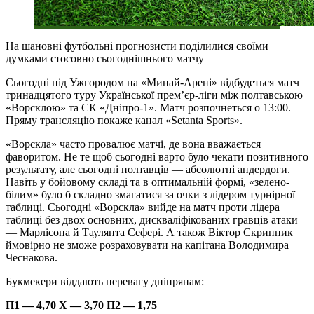
На шановні футбольні прогнозисти поділилися своїми
думками стосовно сьогоднішнього матчу
Сьогодні під Ужгородом на «Минай-Арені» відбудеться матч
тринадцятого туру Української прем’єр-ліги між полтавською
«Ворсклою» та СК «Дніпро-1». Матч розпочнеться о 13:00.
Пряму трансляцію покаже канал «Setanta Sports».
«Ворскла» часто провалює матчі, де вона вважається
фаворитом. Не те щоб сьогодні варто було чекати позитивного
результату, але сьогодні полтавців — абсолютні андердоги.
Навіть у бойовому складі та в оптимальній формі, «зелено-
білим» було б складно змагатися за очки з лідером турнірної
таблиці. Сьогодні «Ворскла» вийде на матч проти лідера
таблиці без двох основних, дискваліфікованих гравців атаки
— Марлісона й Таулянта Сефері. А також Віктор Скрипник
ймовірно не зможе розраховувати на капітана Володимира
Чеснакова.
Букмекери віддають перевагу дніпрянам:
П1 — 4,70 Х — 3,70 П2 — 1,75