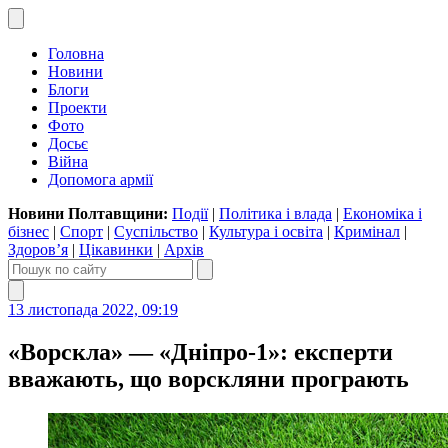
Головна
Новини
Блоги
Проекти
Фото
Досьє
Війна
Допомога армії
Новини Полтавщини:
Події
|
Політика і влада
|
Економіка і
бізнес
|
Спорт
|
Суспільство
|
Культура і освіта
|
Кримінал
|
Здоров’я
|
Цікавинки
|
Архів
13 листопада 2022, 09:19
«Ворскла» — «Дніпро-1»: експерти
вважають, що ворскляни програють