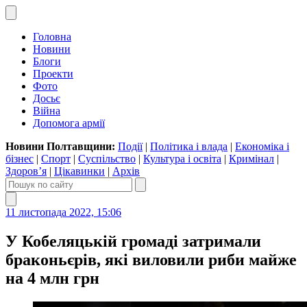
Головна
Новини
Блоги
Проекти
Фото
Досьє
Війна
Допомога армії
Новини Полтавщини:
Події
|
Політика і влада
|
Економіка і
бізнес
|
Спорт
|
Суспільство
|
Культура і освіта
|
Кримінал
|
Здоров’я
|
Цікавинки
|
Архів
11 листопада 2022, 15:06
У Кобеляцькій громаді затримали
браконьєрів, які виловили риби майже
на 4 млн грн