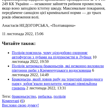
249 КК України — незаконне зайняття рибним промислом,
якщо воно заподіяло істотну шкоду. Максимальне покарання,
передбачене санкцією цієї кримінальної норми — до трьох
років обмеження волі.
Анастасія НЕДОГОРСЬКА
, «Полтавщина»
11 листопада 2022, 15:06
Читайте також:
Поліція пояснила, чому цілодобово охороняє
автофургон з дубами на підприємстві в Лубнах
10
листопада 2022, 19:59
Поліція затримала браконьєрів, які незконно виловили
півтонни риби з Кременчуцького водосховища
6
листопада 2022, 14:49
Браконьєра, який ловив рибу на території природного
парку, зобов’язали виплатити державі півмільйона
гривень
2 листопада 2022, 13:31
Теги:
браконьєрство
,
рибалка
,
поліція
Коментарі
(
6
)
Вислови свою думку!