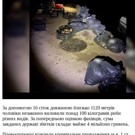
За допомогою 16 сіток довжиною близько 1120 метрів
чоловіки незаконно виловили понад 100 кілограмів риби
різних видів. За попередньою оцінкою фахівців, сума
завданих державі збитків складає майже 4 мільйони гривень.
Правоохоронці відкрили кримінальне провадження за ч. 1 ст.