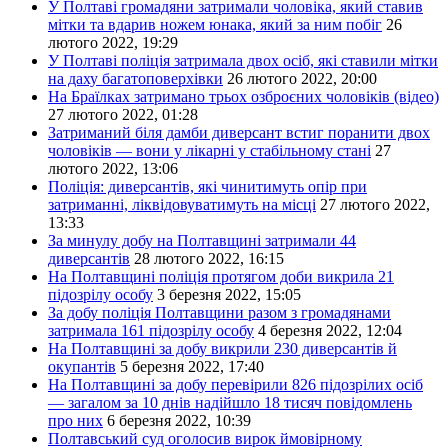
У Полтаві громадяни затримали чоловіка, який ставив
мітки та вдарив ножем юнака, який за ним побіг
26
лютого 2022, 19:29
У Полтаві поліція затримала двох осіб, які ставили мітки
на даху багатоповерхівки
26 лютого 2022, 20:00
На Браїлках затримано трьох озброєних чоловіків (відео)
27 лютого 2022, 01:28
Затриманий біля дамби диверсант встиг поранити двох
чоловіків — вони у лікарні у стабільному стані
27
лютого 2022, 13:06
Поліція: диверсантів, які чинитимуть опір при
затриманні, ліквідовуватимуть на місці
27 лютого 2022,
13:33
За минулу добу на Полтавщині затримали 44
диверсантів
28 лютого 2022, 16:15
На Полтавщині поліція протягом доби викрила 21
підозрілу особу
3 березня 2022, 15:05
За добу поліція Полтавщини разом з громадянами
затримала 161 підозрілу особу
4 березня 2022, 12:04
На Полтавщині за добу викрили 230 диверсантів й
окупантів
5 березня 2022, 17:40
На Полтавщині за добу перевірили 826 підозрілих осіб
— загалом за 10 днів надійшло 18 тисяч повідомлень
про них
6 березня 2022, 10:39
Полтавський суд оголосив вирок ймовірному