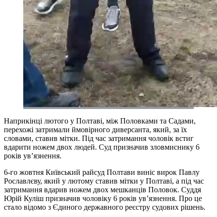
Наприкінці лютого у Полтаві, між Половками та Садами,
перехожі затримали ймовірного диверсанта, який, за їх
словами, ставив мітки. Під час затримання чоловік встиг
вдарити ножем двох людей. Суд призначив зловмиснику 6
років ув’язнення.
6-го жовтня Київський райсуд Полтави виніс вирок Павлу
Рославлєву, який у лютому ставив мітки у Полтаві, а під час
затримання вдарив ножем двох мешканців Половок. Суддя
Юрій Куліш призначив чоловіку 6 років ув’язнення. Про це
стало відомо з Єдиного державного реєстру судових рішень.