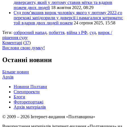
диверсанту, який у лютому ставив мітки та вдарив
ножем двох людей
18 жовтня 2022, 08:29
Суд пом’якшив вирок чоловіку, якого у лютому 2022-го
перехожі запідозрили у диверсії і намагалися затримати:
той вдарив двох людей ножем
24 серпня 2025, 15:58
Теги:
озброєний напад
,
побиття
,
війна з РФ
,
суд
,
вирок /
рішення суду
Коментарі
(
37
)
Вислови свою думку!
Останні новини
Більше новин
Архів
Новини Полтави
Спецпроекти
Блоги
Фоторепортажі
Архів матеріалів
© 2009 – 2026 Інтернет-видання «Полтавщина»
Використання матеріалів інтернет-видання «Полтавщина» на