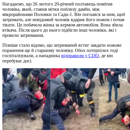
Нагадаємо, що 26 лютого 20-річний полтавець помітив
чоловіка, який, ставив мітки поблизу дамби, між
мікрорайонами Половки та Сади-1. Він погнався за ним, щоб
затримати, але невідомий чоловік вдарив його ножем і почав
тікати. Це побачила жінка за кермом автомобіля. Вона збила
втікача. Після цього до нього підбігли інші чоловіки, які і
провели затримання.
Пізніше стало відомо, що затриманий встиг завдати ножове
поранення ще й старшому чоловіку. Обох потерпілих тоді
госпіталізували, а нападника
відправили у СІЗО
, де він
перебуває досі.