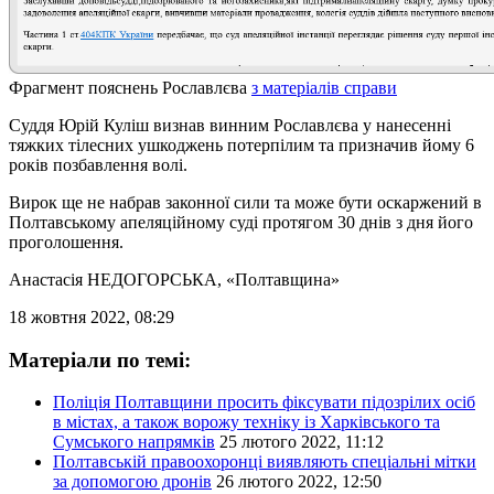
Фрагмент пояснень Рославлєва
з матеріалів справи
Суддя Юрій Куліш визнав винним Рославлєва у нанесенні
тяжких тілесних ушкоджень потерпілим та призначив йому 6
років позбавлення волі.
Вирок ще не набрав законної сили та може бути оскаржений в
Полтавському апеляційному суді протягом 30 днів з дня його
проголошення.
Анастасія НЕДОГОРСЬКА
, «Полтавщина»
18 жовтня 2022, 08:29
Матеріали по темі:
Поліція Полтавщини просить фіксувати підозрілих осіб
в містах, а також ворожу техніку із Харківського та
Сумського напрямків
25 лютого 2022, 11:12
Полтавській правоохоронці виявляють спеціальні мітки
за допомогою дронів
26 лютого 2022, 12:50