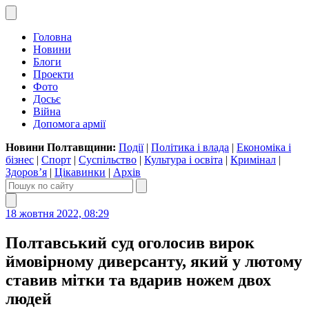
Головна
Новини
Блоги
Проекти
Фото
Досьє
Війна
Допомога армії
Новини Полтавщини:
Події
|
Політика і влада
|
Економіка і
бізнес
|
Спорт
|
Суспільство
|
Культура і освіта
|
Кримінал
|
Здоров’я
|
Цікавинки
|
Архів
18 жовтня 2022, 08:29
Полтавський суд оголосив вирок
ймовірному диверсанту, який у лютому
ставив мітки та вдарив ножем двох
людей