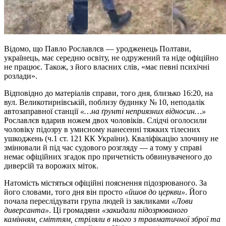
Відомо, що Павло Рославлєв — уродженець Полтави,
українець, має середню освіту, не одружений та ніде офіційно
не працює. Також, з його власних слів, «має певні психічні
розлади».
Відповідно до матеріалів справи, того дня, близько 16:20, на
вул. Великотирнівській, поблизу будинку № 10, неподалік
автозаправної станції
«…на ґрунті неприязних відносин…»
Рославлєв вдарив ножем двох чоловіків. Слідчі оголосили
чоловіку підозру в умисному нанесенні тяжких тілесних
ушкоджень (ч.1 ст. 121 КК України). Кваліфікацію злочину не
змінювали й під час судового розгляду — а тому у справі
немає офіційних згадок про причетність обвинуваченого до
диверсій та ворожих міток.
Натомість містяться офіційні пояснення підозрюваного. За
його словами, того дня він просто
«йшов до церкви»
. Його
почала переслідувати група людей із закликами
«Лови
диверсанта»
. Ці громадяни
«закидали підозрюваного
камінням, сміттям, стріляли в нього з травматичної зброї та