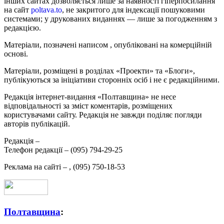
інших сайтах дозволяється лише за наявності гіперпосилання
на сайт
poltava.to
, не закритого для індексації пошуковими
системами; у друкованих виданнях — лише за погодженням з
редакцією.
Матеріали, позначені написом
, опубліковані на комерційній
основі.
Матеріали, розміщені в розділах «Проекти» та «Блоги»,
публікуються за ініціативи сторонніх осіб і не є редакційними.
Редакція інтернет-видання «Полтавщина» не несе
відповідальності за зміст коментарів, розміщених
користувачами сайту. Редакція не завжди поділяє погляди
авторів публікацій.
Редакція –
Телефон редакції –
(095) 794-29-25
Реклама на сайті –
,
(095) 750-18-53
Полтавщина
: