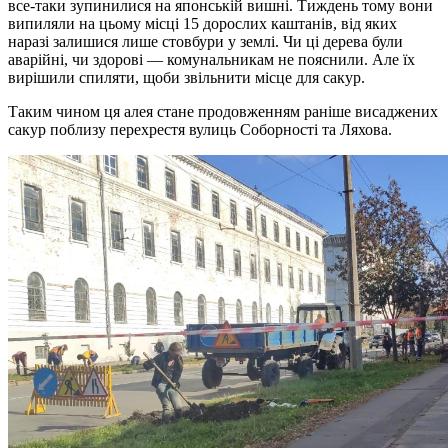
все-таки зупинилися на японській вишні. Тиждень тому вони
випиляли на цьому місці 15 дорослих каштанів, від яких
наразі залишися лише стовбури у землі. Чи ці дерева були
аварійні, чи здорові — комунальникам не пояснили. Але їх
вирішили спиляти, щоби звільнити місце для сакур.
Таким чином ця алея стане продовженням раніше висаджених
сакур поблизу перехрестя вулиць Соборності та Ляхова.