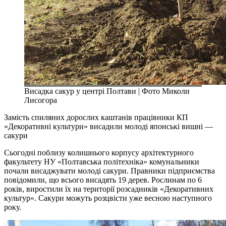
Висадка сакур у центрі Полтави | Фото Миколи
Лисогора
Замість спиляних дорослих каштанів працівники КП
«Декоративні культури» висадили молоді японські вишні —
сакури
Сьогодні поблизу колишнього корпусу архітектурного
факультету НУ «Полтавська політехніка» комунальники
почали висаджувати молоді сакури. Правники підприємства
повідомили, що всього висадять 19 дерев. Рослинам по 6
років, виростили їх на території розсадників «Декоративних
культур». Сакури можуть розцвісти уже весною наступного
року.