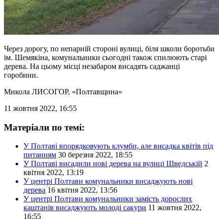
Через дорогу, по непарній стороні вулиці, біля школи боротьби
ім. Шемякіна, комунальники сьогодні також спилюють старі
дерева. На цьому місці незабаром висадять саджанці
горобини.
Микола ЛИСОГОР
, «Полтавщина»
11 жовтня 2022, 16:55
Матеріали по темі:
У Полтаві впорядковують клумби, але висадка квітів під
питанням
30 березня 2022, 18:55
У Полтаві висадили нові дерева на вулиці Шведській
2
квітня 2022, 13:19
У центрі Полтави комунальники висаджують нові
дерева
16 квітня 2022, 13:56
У центрі Полтави комунальники замість дорослих
каштанів висаджують молоді сакури
11 жовтня 2022,
16:55