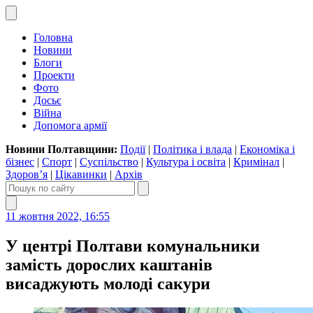
Головна
Новини
Блоги
Проекти
Фото
Досьє
Війна
Допомога армії
Новини Полтавщини:
Події
|
Політика і влада
|
Економіка і
бізнес
|
Спорт
|
Суспільство
|
Культура і освіта
|
Кримінал
|
Здоров’я
|
Цікавинки
|
Архів
11 жовтня 2022, 16:55
У центрі Полтави комунальники
замість дорослих каштанів
висаджують молоді сакури