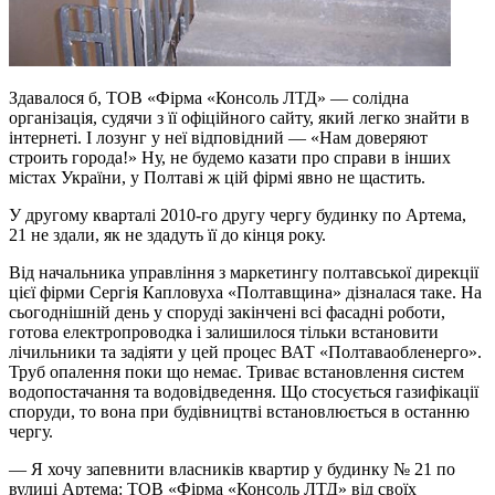
Здавалося б, ТОВ «Фірма «Консоль ЛТД» — солідна
організація, судячи з її офіційного сайту, який легко знайти в
інтернеті. І лозунг у неї відповідний — «Нам доверяют
строить города!» Ну, не будемо казати про справи в інших
містах України, у Полтаві ж цій фірмі явно не щастить.
У другому кварталі 2010-го другу чергу будинку по Артема,
21 не здали, як не здадуть її до кінця року.
Від начальника управління з маркетингу полтавської дирекції
цієї фірми Сергія Капловуха «Полтавщина» дізналася таке. На
сьогоднішній день у споруді закінчені всі фасадні роботи,
готова електропроводка і залишилося тільки встановити
лічильники та задіяти у цей процес ВАТ «Полтаваобленерго».
Труб опалення поки що немає. Триває встановлення систем
водопостачання та водовідведення. Що стосується газифікації
споруди, то вона при будівництві встановлюється в останню
чергу.
— Я хочу запевнити власників квартир у будинку № 21 по
вулиці Артема: ТОВ «Фірма «Консоль ЛТД» від своїх