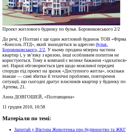
Проект житлового будинку по бульв. Боровиковського 2/2
До речі, у Полтаві є ще один житловий будинок ТОВ «Фірма
«Консоль ЛТД», який знаходиться за адресою
бульв.
Боровиковського, 2/2
. У ньому продана мізерна частина
квартир і, у зв’язку з кризою, інші особливим попитом не
користуються. Тому в компанії є велике бажання «здихатися»
неї. Наразі обговорюється ідея щодо можливої передачі
споруди під проект на зразок «Доступного житла», оскільки
інакше — самі збитки й технічні проблеми, повторення
ситуації, що сьогодні дратує власників квартир у будинку по
Артема, 21.
Анна ДОВГОШЕЙ
, «Полтавщина»
11 грудня 2010, 10:58
Матеріали по темі:
Запитай у Віктора Животенка про будівництво та ЖКГ