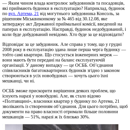
— Яким чином влада контролює забудовників та посадовців,
які приймають будинки в експлуатацію? Наприклад, будинок
по
вул. Артема, 21
від могутнього забудовника Консоль, за
рішенням Міськвиконкому за № 465 від 30.12.08, яке
затверджує акт Державної приймальної комісії, введений на
паперах в експлуатацію. Насправді, будинок недобудований, і
коли буде добудований невідомо. Хто буде за це відповідати?
Відповідає за це забудовник. Але справа у тому, що у грудні
2008 року в експлуатацію здана лише перша черга будинку —
тобто самі квартири. Що стосується інженерних мереж —
вони мають бути передані на баланс експлуатуючій
організації. У даному випадку — це ОСББ. Об’єднання
співвласників багатоквартирних будинків згідно з законом
створюються в усіх новобудовах — хочуть цього їхні
мешканці, чи ні.
ОСББ зможе прискорити вирішення деяких проблем, що
існують наразі у новобудові. Але, як стало відомо
«Полтавщині», власники квартир у будинку по Артема, 21
зволікають із створенням об’єднання. Для цього потрібно, щоб
документи на право власності отримали більше половини
мешканців — 51%, наразі ж їх близько 30%.