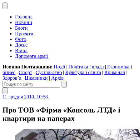
Головна
Новини
Блоги
Проекти
Фото
Досьє
Війна
Допомога армії
Новини Полтавщини:
Події
|
Політика і влада
|
Економіка і
бізнес
|
Спорт
|
Суспільство
|
Культура і освіта
|
Кримінал
|
Здоров’я
|
Цікавинки
|
Архів
11 грудня 2010, 10:58
Про ТОВ «Фірма «Консоль ЛТД» і
квартири на паперах