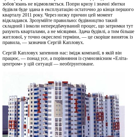
зобов’язань не відмовляється. Попри кризу і значні збитки
будівля буде здана в експлуатацію остаточно до кінця першого
кварталу 2011 року. Через низку причин цей момент
відкладався. Зрозумійте правильно: будівництво такий
складний і інколи непередбачуваний процес, що затримки тут
рахують кварталами, а не місяцями. Здача будівлі, а тим більше
житлової, у точно окреслені терміни, — це скоріше виняток із
правила, — зазначив Сергій Капловух.
Сергій Капловух запевнив нас: імідж компанії, в якій він
працює, — понад усе, а порівняння із сумнозвісним «Еліта-
центром» у цій ситуації — необґрунтоване.