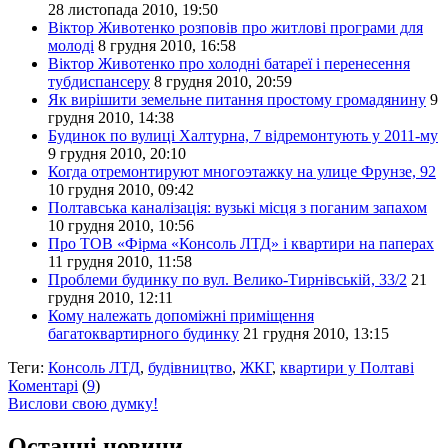
28 листопада 2010, 19:50
Віктор Животенко розповів про житлові програми для
молоді
8 грудня 2010, 16:58
Віктор Животенко про холодні батареї і перенесення
тубдиспансеру
8 грудня 2010, 20:59
Як вирішити земельне питання простому громадянину
9
грудня 2010, 14:38
Будинок по вулиці Халтурна, 7 відремонтують у 2011-му
9 грудня 2010, 20:10
Когда отремонтируют многоэтажку на улице Фрунзе, 92
10 грудня 2010, 09:42
Полтавська каналізація: вузькі місця з поганим запахом
10 грудня 2010, 10:56
Про ТОВ «Фірма «Консоль ЛТД» і квартири на паперах
11 грудня 2010, 11:58
Проблеми будинку по вул. Велико-Тирнівській, 33/2
21
грудня 2010, 12:11
Кому належать допоміжні приміщення
багатоквартирного будинку
21 грудня 2010, 13:15
Теги:
Консоль ЛТД
,
будівництво
,
ЖКГ
,
квартири у Полтаві
Коментарі
(
9
)
Вислови свою думку!
Останні новини