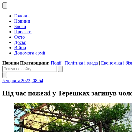
Головна
Новини
Блоги
Проекти
Фото
Досьє
Війна
Допомога армії
Новини Полтавщини:
Події
|
Політика і влада
|
Економіка і біз
5 червня 2022, 08:54
Під час пожежі у Терешках загинув чол