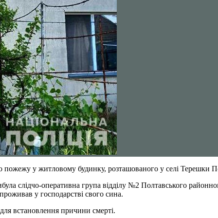
 про пожежу у житловому будинку, розташованого у селі Терешки 
ула слідчо-оперативна група відділу №2 Полтавського районного
 проживав у господарстві свого сина.
 для встановлення причини смерті.