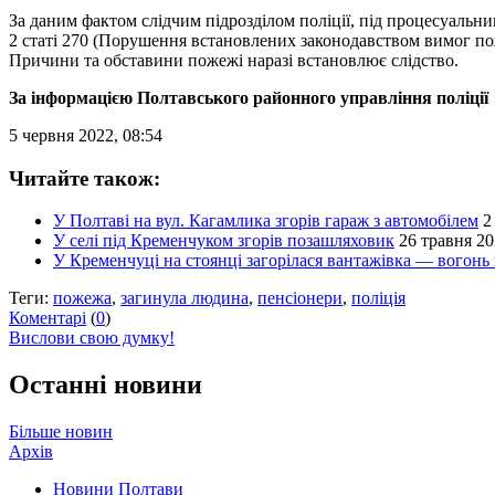
За даним фактом слідчим підрозділом поліції, під процесуаль
2 статі 270 (Порушення встановлених законодавством вимог п
Причини та обставини пожежі наразі встановлює слідство.
За інформацією Полтавського районного управління поліції
5 червня 2022, 08:54
Читайте також:
У Полтаві на вул. Кагамлика згорів гараж з автомобілем
2
У селі під Кременчуком згорів позашляховик
26 травня 20
У Кременчуці на стоянці загорілася вантажівка — вогонь 
Теги:
пожежа
,
загинула людина
,
пенсіонери
,
поліція
Коментарі
(
0
)
Вислови свою думку!
Останні новини
Більше новин
Архів
Новини Полтави