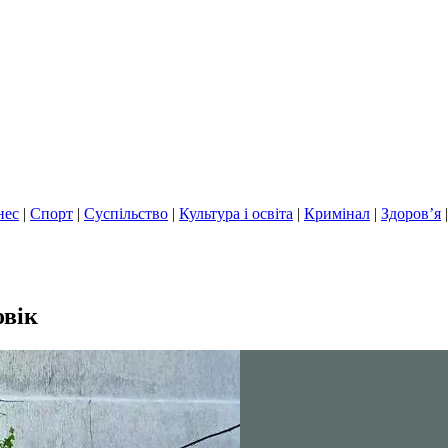
нес
|
Спорт
|
Суспільство
|
Культура і освіта
|
Кримінал
|
Здоров’я
овік