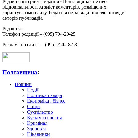
Редакція інтернет-видання «Полтавщина» не несе
відповідальності за зміст коментарів, розміщених
користувачами сайту. Редакція не завжди поділяє погляди
авторів публікацій.
Редакція –
Телефон редакції –
(095) 794-29-25
Реклама на сайті –
,
(095) 750-18-53
Полтавщина
:
Новини
Події
Політика і влада
Економіка і бізнес
Спорт
Суспільство
Культура і освіта
Кримінал
Здоров’я
Цікавинки