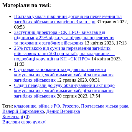
Матеріали по темі:
Полтава уклала піврічний договір на перевезення тіл
загиблих військових вартістю 3 млн грн
31 травня 2022,
08:53
Заступник директора «СК ПРО» вимагав від
підприємця 25% відкату за підряд на перевезення
та поховання загиблих військових
13 квітня 2023, 17:13
25% готівкою від суми за перевезення загиблих
військових та по 500 грн за заїзд на кладовище —
подробиці корупції на КП «СК ПРО»
14 квітня 2023,
11:33
Суд обрав запобіжний захід для полтавського
комунальника, який вимагав хабарі за поховання
загиблих військових
12 травня 2023, 08:31
Слідчі передали до суду обвинувальний акт щодо
комунальника, який вимагав хабарі за поховання
загиблих військових
20 серпня 2023, 17:54
Теги:
кладовище
,
війна з РФ
,
Prozorro
,
Полтавська міська рада
,
Валерій Пархоменко
,
Денис Верещака
Коментарі
(
0
)
Вислови свою думку!