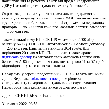
налаштування та ремонту. Також він продав квадрокоптер
ДБР у Полтаві та ремонтував їм техніку й автомобілі.
Окрім того, на початку квітня комунальне підприємство
уклало договори ще з трьома різними ФОПами на постачання
трун, хрестів із табличками, вінків зі стрічками та державних
прапорів — по 500 штук кожного. Загальна вартість замовлень
— 1,65 млн грн.
Також 2 тижні тому КП «СК ПРО» замовило 5500 літрів
бензину А-95 у ТОВ «ТД Автотранс-ойл». Вартість договору
— 200 тис. грн. Ціна палива вийшла 36,4 грн/л. Для
порівняння 20 травня КП «Полтаваелектроавтотранс»
підписало договір
на заправку своїх автобусів і легковиків
бензином А-95 та дизельним пальним за ціною 51 та 57 грн/л
відповідно — у того ж постачальника.
Нагадаємо, у березні представник «ОПЗЖ» та зять Іллі Киви
Денис Верещака
звільнився з посади
керівника
Спецкомбінату похоронно-ритуального обслуговування.
Наразі обов’язки керівника виконує Дмитро Таган.
Дарина СИНИЦЬКА
, «Полтавщина»
31 травня 2022, 08:53