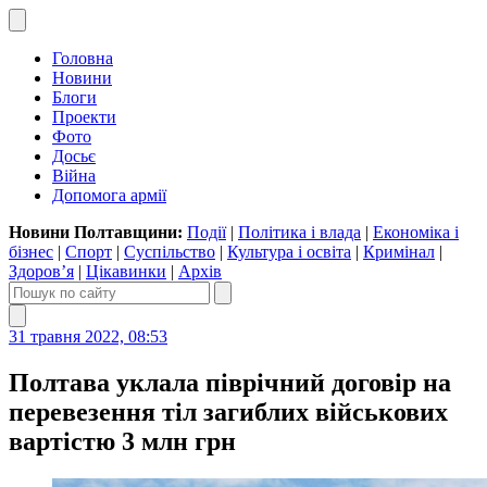
Головна
Новини
Блоги
Проекти
Фото
Досьє
Війна
Допомога армії
Новини Полтавщини:
Події
|
Політика і влада
|
Економіка і
бізнес
|
Спорт
|
Суспільство
|
Культура і освіта
|
Кримінал
|
Здоров’я
|
Цікавинки
|
Архів
31 травня 2022, 08:53
Полтава уклала піврічний договір на
перевезення тіл загиблих військових
вартістю 3 млн грн