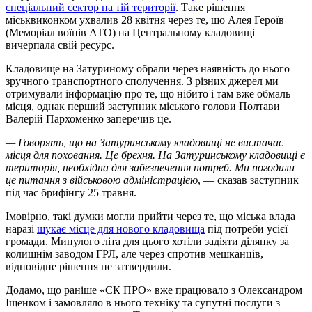
спеціальний сектор на тій території
. Таке рішення
міськвиконком ухвалив 28 квітня через те, що Алея Героїв
(Меморіал воїнів АТО) на Центральному кладовищі
вичерпала свій ресурс.
Кладовище на Затуриному обрали через наявність до нього
зручного транспортного сполучення. З різних джерел ми
отримували інформацію про те, що нібито і там вже обмаль
місця, однак перший заступник міського голови Полтави
Валерій Пархоменко заперечив це.
— Говорять, що на Затуринському кладовищі не вистачає
місця для поховання. Це брехня. На Затуринському кладовищі є
територія, необхідна для забезпечення потреб. Ми погодили
це питання з військовою адміністрацією
, — сказав заступник
під час брифінгу 25 травня.
Імовірно, такі думки могли прийти через те, що міська влада
наразі
шукає місце для нового кладовища
під потреби усієї
громади. Минулого літа для цього хотіли задіяти ділянку за
колишнім заводом ГРЛ, але через спротив мешканців,
відповідне рішення не затвердили.
Додамо, що раніше «СК ПРО» вже працювало з Олександром
Іщенком і замовляло в нього техніку та супутні послуги з