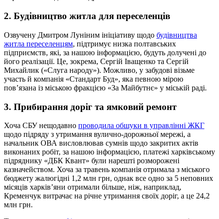
2. Будівництво житла для переселенців
Озвучену Дмитром Луніним ініціативу щодо
будівництва
житла переселенцям
, підтримує низка полтавських
підприємств, які, за нашою інформацією, будуть долучені до
його реалізації. Це, зокрема, Сергій Іващенко та Сергій
Михайлик («Слуга народу»). Можливо, у забудові візьме
участь й компанія «Стандарт Буд», яка певною мірою
пов’язана із міською фракцією «За Майбутнє» у міській раді.
3. Прибирання доріг та ямковий ремонт
Хоча СБУ нещодавно
проводила обшуки в управлінні ЖКГ
щодо підряду з утримання вулично-дорожньої мережі, а
начальник ОВА висловлював сумнів щодо закритих актів
виконаних робіт, за нашою інформацією, платежі харківському
підряднику «ДБК Квант» були нарешті розморожені
казначейством. Хоча за травень компанія отримала з міського
бюджету жалюгідні 1,2 млн грн, однак все одно за 5 неповних
місяців харків’яни отримали більше, ніж, наприклад,
Кременчук витрачає на річне утримання своїх доріг, а це 24,2
млн грн.