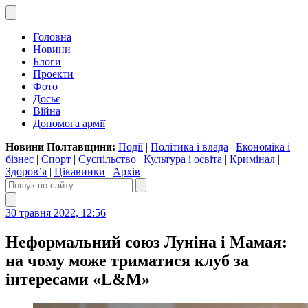
Головна
Новини
Блоги
Проекти
Фото
Досьє
Війна
Допомога армії
Новини Полтавщини:
Події
|
Політика і влада
|
Економіка і
бізнес
|
Спорт
|
Суспільство
|
Культура і освіта
|
Кримінал
|
Здоров’я
|
Цікавинки
|
Архів
30 травня 2022, 12:56
Неформальний союз Луніна і Мамая:
на чому може триматися клуб за
інтересами «L&M»