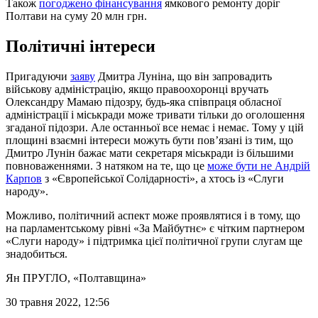
Також
погоджено фінансування
ямкового ремонту доріг
Полтави на суму 20 млн грн.
Політичні інтереси
Пригадуючи
заяву
Дмитра Луніна, що він запровадить
військову адміністрацію, якщо правоохоронці вручать
Олександру Мамаю підозру, будь-яка співпраця обласної
адміністрації і міськради може тривати тільки до оголошення
згаданої підозри. Але останньої все немає і немає. Тому у цій
площині взаємні інтереси можуть бути пов’язані із тим, що
Дмитро Лунін бажає мати секретаря міськради із більшими
повноваженнями. З натяком на те, що це
може бути не Андрій
Карпов
з «Європейської Солідарності», а хтось із «Слуги
народу».
Можливо, політичний аспект може проявлятися і в тому, що
на парламентському рівні «За Майбутнє» є чітким партнером
«Слуги народу» і підтримка цієї політичної групи слугам ще
знадобиться.
Ян ПРУГЛО
, «Полтавщина»
30 травня 2022, 12:56