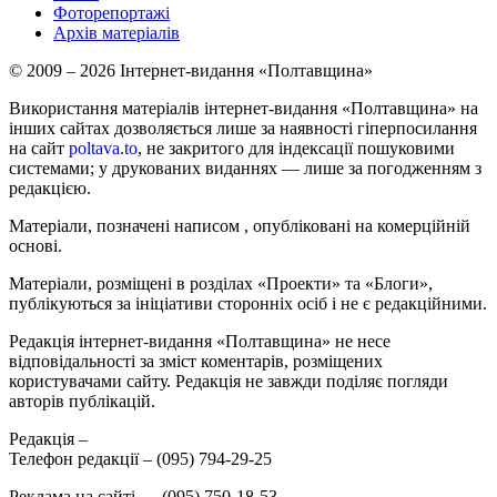
Фоторепортажі
Архів матеріалів
© 2009 – 2026 Інтернет-видання «Полтавщина»
Використання матеріалів інтернет-видання «Полтавщина» на
інших сайтах дозволяється лише за наявності гіперпосилання
на сайт
poltava.to
, не закритого для індексації пошуковими
системами; у друкованих виданнях — лише за погодженням з
редакцією.
Матеріали, позначені написом
, опубліковані на комерційній
основі.
Матеріали, розміщені в розділах «Проекти» та «Блоги»,
публікуються за ініціативи сторонніх осіб і не є редакційними.
Редакція інтернет-видання «Полтавщина» не несе
відповідальності за зміст коментарів, розміщених
користувачами сайту. Редакція не завжди поділяє погляди
авторів публікацій.
Редакція –
Телефон редакції –
(095) 794-29-25
Реклама на сайті –
,
(095) 750-18-53