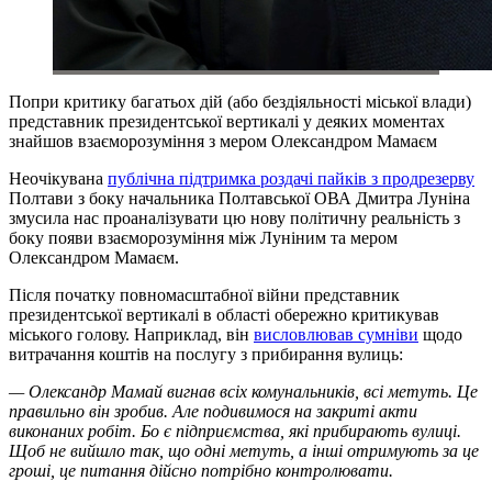
Попри критику багатьох дій (або бездіяльності міської влади)
представник президентської вертикалі у деяких моментах
знайшов взаєморозуміння з мером Олександром Мамаєм
Неочікувана
публічна підтримка роздачі пайків з продрезерву
Полтави з боку начальника Полтавської ОВА Дмитра Луніна
змусила нас проаналізувати цю нову політичну реальність з
боку появи взаєморозуміння між Луніним та мером
Олександром Мамаєм.
Після початку повномасштабної війни представник
президентської вертикалі в області обережно критикував
міського голову. Наприклад, він
висловлював сумніви
щодо
витрачання коштів на послугу з прибирання вулиць:
— Олександр Мамай вигнав всіх комунальників, всі метуть. Це
правильно він зробив. Але подивимося на закриті акти
виконаних робіт. Бо є підприємства, які прибирають вулиці.
Щоб не вийшло так, що одні метуть, а інші отримують за це
гроші, це питання дійсно потрібно контролювати.