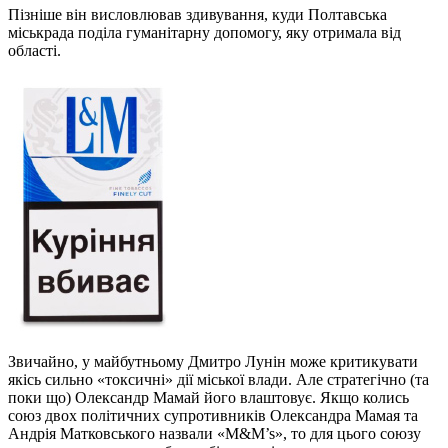
Пізніше він висловлював здивування, куди Полтавська
міськрада поділа гуманітарну допомогу, яку отримала від
області.
Звичайно, у майбутньому Дмитро Лунін може критикувати
якісь сильно «токсичні» дії міської влади. Але стратегічно (та
поки що) Олександр Мамай його влаштовує. Якщо колись
союз двох політичних супротивників Олександра Мамая та
Андрія Матковського назвали «M&M’s», то для цього союзу