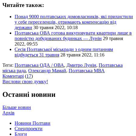
Читайте також:
Понад 9000 полтавських домовласників, які прихистили
у себе переселенців, отримають компенсацію від
держави
30 травня 2022, 10:18
Полтавська ОВА готова викуповувати квартири лише в
повністю добудованих будинках — Лунін
29 травня
2022, 09:55
Сесія Полтавської міськради з одним питанням
відбудеться 31 травня
28 травня 2022, 11:16
Теги:
Полтавська ОДА / ОВА
,
Дмитро Лунін
,
Полтавська
міська рада
,
Олександр Мамай
,
Полтавська МВА
Коментарі
(
17
)
Вислови свою думку!
Останні новини
Більше новин
Архів
Новини Полтави
Спецпроекти
Блоги