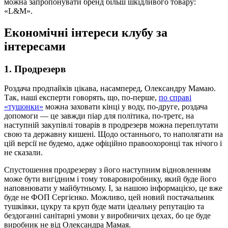
можна запропонувати бренд більш шкідливого товару:
«L&M».
Економічні інтереси клубу за
інтересами
1. Продрезерв
Роздача продпайків цікава, насамперед, Олександру Мамаю.
Так, наші експерти говорять, що, по-перше,
по справі
«тушонки»
можна заховати кінці у воду, по-друге, роздача
допомоги — це завжди піар для політика, по-третє, на
наступній закупівлі товарів в продрезерв можна переплутати
свою та державну кишені. Щодо останнього, то наполягати на
цій версії не будемо, адже офіційно правоохоронці так нічого і
не сказали.
Спустошення продрезерву з його наступним відновленням
може бути вигідним і тому товаровиробнику, який буде його
наповнювати у майбутньому. І, за нашою інформацією, це вже
буде не ФОП Сергієнко. Можливо, цей новий постачальник
тушківки, цукру та круп буде мати ідеальну репутацію та
бездоганні санітарні умови у виробничих цехах, бо це буде
виробник не від Олександра Мамая.