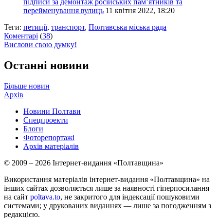
підписи за демонтаж російських пам’ятників та
перейменування вулиць
11 квітня 2022, 18:20
Теги:
петиції
,
транспорт
,
Полтавська міська рада
Коментарі
(
38
)
Вислови свою думку!
Останні новини
Більше новин
Архів
Новини Полтави
Спецпроекти
Блоги
Фоторепортажі
Архів матеріалів
© 2009 – 2026 Інтернет-видання «Полтавщина»
Використання матеріалів інтернет-видання «Полтавщина» на
інших сайтах дозволяється лише за наявності гіперпосилання
на сайт
poltava.to
, не закритого для індексації пошуковими
системами; у друкованих виданнях — лише за погодженням з
редакцією.