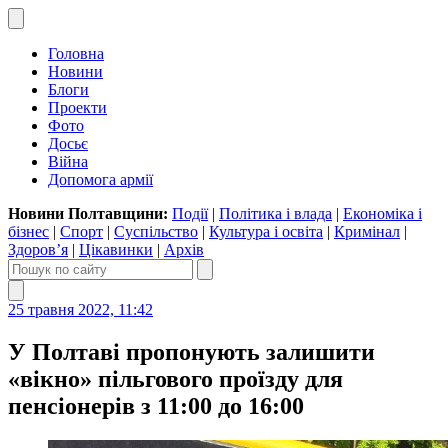
Головна
Новини
Блоги
Проекти
Фото
Досьє
Війна
Допомога армії
Новини Полтавщини:
Події
|
Політика і влада
|
Економіка і
бізнес
|
Спорт
|
Суспільство
|
Культура і освіта
|
Кримінал
|
Здоров’я
|
Цікавинки
|
Архів
25 травня 2022, 11:42
У Полтаві пропонують залишити
«вікно» пільгового проїзду для
пенсіонерів з 11:00 до 16:00