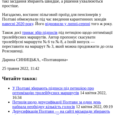
такі засідання збирають швидше, а рішення ухвалюються
простіше.
Нагадаємо, востаннє пільговий проїзд для пенсіонерів у
Полтаві обмежували під час введення карантинних заходів
навесні 2020 року
. Його
відновили у липні-серпні
того ж року.
Також досі
триває збір підписів
під петицією щодо оптимізації
тролейбусних маршрутів. Автор пропонує скасувати
тролейбусні маршрути № 6 та № 8, а їхній випуск —
переставити на маршрут № 3, який можна продовжити до села
Розсошенці.
Дарина СИНИЦЬКА
, «Полтавщина»
25 травня 2022, 11:42
Читайте також:
У Полтаві збирають підписи під петицією про
оптимізацію тролейбусних маршрутів
14 квітня 2022,
16:34
Петиція щодо дерусифікації Полтави за один день
набрала необхідну кількість голосів
12 квітня 2022, 09:19
Дерусифікація Полтави — на сайті міськради збирають