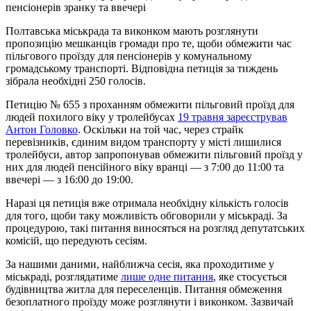
пенсіонерів зранку та ввечері
Полтавська міськрада та виконком мають розглянути
пропозицію мешканців громади про те, щоби обмежити час
пільгового проїзду для пенсіонерів у комунальному
громадському транспорті. Відповідна петиція за тиждень
зібрала необхідні 250 голосів.
Петицію № 655 з проханням обмежити пільговий проїзд для
людей похилого віку у тролейбусах
19 травня зареєстрував
Антон Головко
. Оскільки на той час, через страйк
перевізників, єдиним видом транспорту у місті лишилися
тролейбуси, автор запропонував обмежити пільговий проїзд у
них для людей пенсійного віку вранці — з 7:00 до 11:00 та
ввечері — з 16:00 до 19:00.
Наразі ця петиція вже отримала необхідну кількість голосів
для того, щоби таку можливість обговорили у міськраді. За
процедурою, такі питання виносяться на розгляд депутатських
комісій, що передують сесіям.
За нашими даними, найближча сесія, яка проходитиме у
міськраді, розглядатиме
лише одне питання
, яке стосується
будівництва житла для переселенців. Питання обмеження
безоплатного проїзду може розглянути і виконком. Зазвичай