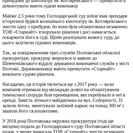
прибудови до кінотеатру ім. Котляревського — примусити її
демонтувати мають судові виконавці
Майже 2,5 роки тому Господарський суд зобов’язав орендаря
історичної будівлі колишнього кінотеатру ім. Котляревського
знести одну з прибудов, бо вона була облаштована незаконно.
ТОВ «Старнайт» ігнорувало рішення і досі намагається
оскаржити його в суді. Щоби реалізувати вимогу суду, до
цього залучили судових виконавців.
Так, за повідомленням прес-служби Полтавської обласної
прокуратури, прокурор звернувся із заявою до
Шевченківського відділу державної виконавчої служби у місті
Полтаві. Держвиконавці мають примусити «Старнайт»
виконати судове рішення.
Нагадаємо, ця історія тягнеться ще з 2017 року — коли
компанія отримала від міськради дозвіл на облаштування
тимчасової споруди біля приміщення, яке перебувало в неї в
оренді. Замість літнього майданчика на вул. Соборності, 31
залили бетон, змонтували залізний каркас на понад 300 м² і
зашили його склопакетами.
У 2018 році Полтавська окружна прокуратура (тоді ще
місцева) подала до Господарського суду Полтавської області
позов, у якому вимагала ТОВ «Старнайт» знести незаконну