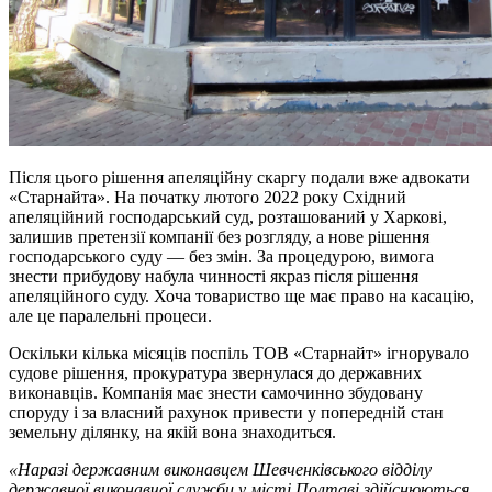
Після цього рішення апеляційну скаргу подали вже адвокати
«Старнайта». На початку лютого 2022 року Східний
апеляційний господарський суд, розташований у Харкові,
залишив претензії компанії без розгляду, а нове рішення
господарського суду — без змін. За процедурою, вимога
знести прибудову набула чинності якраз після рішення
апеляційного суду. Хоча товариство ще має право на касацію,
але це паралельні процеси.
Оскільки кілька місяців поспіль ТОВ «Старнайт» ігнорувало
судове рішення, прокуратура звернулася до державних
виконавців. Компанія має знести самочинно збудовану
споруду і за власний рахунок привести у попередній стан
земельну ділянку, на якій вона знаходиться.
«Наразі державним виконавцем Шевченківського відділу
державної виконавчої служби у місті Полтаві здійснюються