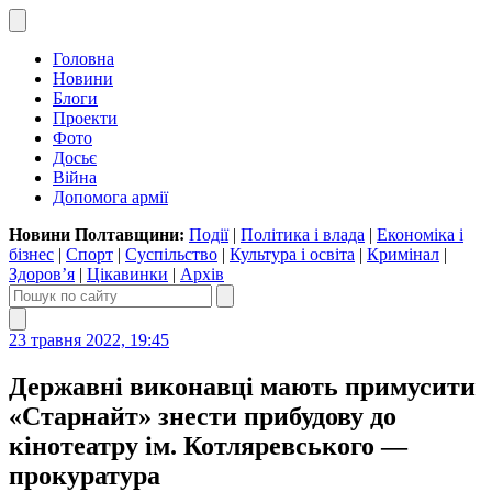
Головна
Новини
Блоги
Проекти
Фото
Досьє
Війна
Допомога армії
Новини Полтавщини:
Події
|
Політика і влада
|
Економіка і
бізнес
|
Спорт
|
Суспільство
|
Культура і освіта
|
Кримінал
|
Здоров’я
|
Цікавинки
|
Архів
23 травня 2022, 19:45
Державні виконавці мають примусити
«Старнайт» знести прибудову до
кінотеатру ім. Котляревського —
прокуратура