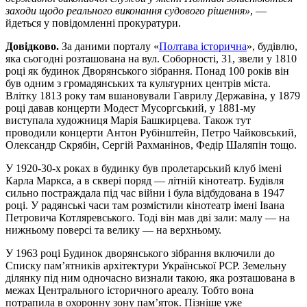
заходи щодо реального виконання судового рішення»
, —
йдеться у повідомленні прокуратури.
Довідково.
За даними порталу «
Полтава історична
», будівлю,
яка сьогодні розташована на вул. Соборності, 31, звели у 1810
році як будинок Дворянського зібрання. Понад 100 років він
був одним з громадянських та культурних центрів міста.
Влітку 1813 року там вшановували Гаврилу Державіна, у 1879
році давав концерти Модест Мусоргський, у 1881-му
виступала художниця Марія Башкирцева. Також тут
проводили концерти Антон Рубінштейн, Петро Чайковський,
Олександр Скрябін, Сергій Рахманінов, Федір Шаляпін тощо.
У 1920-30-х роках в будинку був пролетарський клуб імені
Карла Маркса, а в сквері поряд — літній кінотеатр. Будівля
сильно постраждала під час війни і була відбудована в 1947
році. У радянські часи там розмістили кінотеатр імені Івана
Петровича Котляревського. Тоді він мав дві зали: малу — на
нижньому поверсі та велику — на верхньому.
У 1963 році Будинок дворянського зібрання включили до
Списку пам’ятників архітектури Української РСР. Земельну
ділянку під ним одночасно визнали такою, яка розташована в
межах Центрального історичного ареалу. Тобто вона
потрапила в охоронну зону пам’яток. Пізніше уже