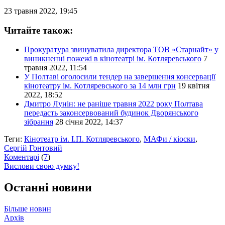
23 травня 2022, 19:45
Читайте також:
Прокуратура звинуватила директора ТОВ «Старнайт» у
виникненні пожежі в кінотеатрі ім. Котляревського
7
травня 2022, 11:54
У Полтаві оголосили тендер на завершення консервації
кінотеатру ім. Котляревського за 14 млн грн
19 квітня
2022, 18:52
Дмитро Лунін: не раніше травня 2022 року Полтава
передасть законсервований будинок Дворянського
зібрання
28 січня 2022, 14:37
Теги:
Кінотеатр ім. І.П. Котляревського
,
МАФи / кіоски
,
Сергій Гонтовий
Коментарі
(
7
)
Вислови свою думку!
Останні новини
Більше новин
Архів