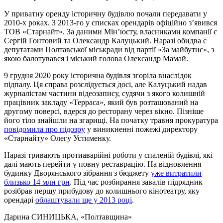
У приватну оренду історичну будівлю почали передавати у
2010-х роках. З 2013-го у списках орендарів офіційно з’явився
ТОВ «Старнайт». За даними Мін’юсту, власниками компанії є
Сергій Гонтовий та Олександр Калуцький. Наразі обидва є
депутатами Полтавської міськради від партії «За майбутнє», з
якою балотувався і міський голова Олександр Мамай.
9 грудня 2020 року історична будівля згоріла внаслідок
підпалу. Ця справа розслідується досі, але Калуцький надав
журналістам частини відеозапису, судячи з якого колишній
працівник закладу «Терраса», який був розташований на
другому поверсі, вдерся до ресторану через вікно. Пізніше
його тіло знайшли на згарищі. На початку травня прокуратура
повідомила про підозру
у виникненні пожежі директору
«Старнайту» Олегу Устименку.
Наразі тривають протиаварійні роботи у спаленій будівлі, які
далі мають перейти у повну реставрацію. На відновлення
будинку Дворянського зібрання з бюджету
уже витратили
близько 14 млн грн
. Під час розбирання завалів підрядник
розібрав першу прибудову до колишнього кінотеатру, яку
орендарі
облаштували ще у 2013 році
.
Дарина СИНИЦЬКА
, «Полтавщина»