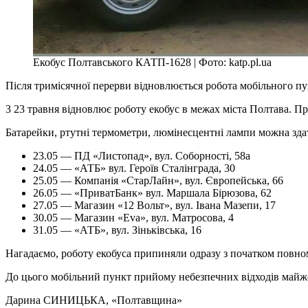
Екобус Полтавського КАТП-1628 | Фото: katp.pl.ua
Після тримісячної перерви відновлюється робота мобільного п
3 23 травня відновлює роботу екобус в межах міста Полтава. П
Батарейки, ртутні термометри, люмінесцентні лампи можна здати
23.05 — ПД «Листопад», вул. Соборності, 58а
24.05 — «АТБ» вул. Героїв Сталінграда, 30
25.05 — Компанія «СтарЛайн», вул. Європейська, 66
26.05 — «ПриватБанк» вул. Маршала Бірюзова, 62
27.05 — Магазин «12 Вольт», вул. Івана Мазепи, 17
30.05 — Магазин «Eva», вул. Матросова, 4
31.05 — «АТБ», вул. Зіньківська, 16
Нагадаємо, роботу екобуса припиняли одразу з початком повно
До цього мобільний пункт прийому небезпечних відходів майж
Дарина СИНИЦЬКА
, «Полтавщина»