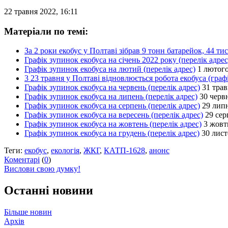
22 травня 2022, 16:11
Матеріали по темі:
За 2 роки екобус у Полтаві зібрав 9 тонн батарейок, 44 т
Графік зупинок екобуса на січень 2022 року (перелік адрес
Графік зупинок екобуса на лютий (перелік адрес)
1 лютого
3 23 травня у Полтаві відновлюється робота екобуса (граф
Графік зупинок екобуса на червень (перелік адрес)
31 трав
Графік зупинок екобуса на липень (перелік адрес)
30 червн
Графік зупинок екобуса на серпень (перелік адрес)
29 липн
Графік зупинок екобуса на вересень (перелік адрес)
29 сер
Графік зупинок екобуса на жовтень (перелік адрес)
3 жовт
Графік зупинок екобуса на грудень (перелік адрес)
30 лист
Теги:
екобус
,
екологія
,
ЖКГ
,
КАТП-1628
,
анонс
Коментарі
(
0
)
Вислови свою думку!
Останні новини
Більше новин
Архів