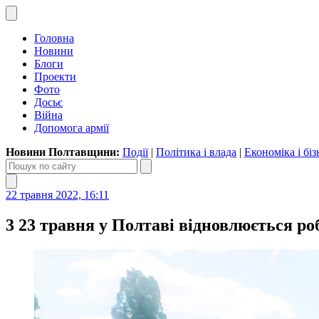
Головна
Новини
Блоги
Проекти
Фото
Досьє
Війна
Допомога армії
Новини Полтавщини:
Події
|
Політика і влада
|
Економіка і біз
22 травня 2022, 16:11
3 23 травня у Полтаві відновлюється ро