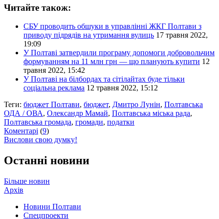
Читайте також:
СБУ проводить обшуки в управлінні ЖКГ Полтави з
приводу підрядів на утримання вулиць
17 травня 2022,
19:09
У Полтаві затвердили програму допомоги добровольчим
формуванням на 11 млн грн — що планують купити
12
травня 2022, 15:42
У Полтаві на білбордах та сітілайтах буде тільки
соціальна реклама
12 травня 2022, 15:12
Теги:
бюджет Полтави
,
бюджет
,
Дмитро Лунін
,
Полтавська
ОДА / ОВА
,
Олександр Мамай
,
Полтавська міська рада
,
Полтавська громада
,
громади
,
податки
Коментарі
(
9
)
Вислови свою думку!
Останні новини
Більше новин
Архів
Новини Полтави
Спецпроекти