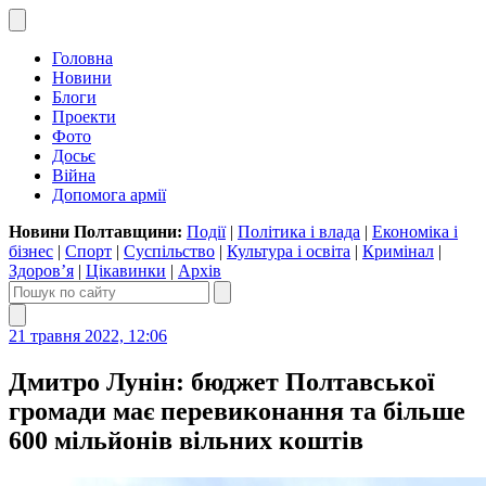
Головна
Новини
Блоги
Проекти
Фото
Досьє
Війна
Допомога армії
Новини Полтавщини:
Події
|
Політика і влада
|
Економіка і
бізнес
|
Спорт
|
Суспільство
|
Культура і освіта
|
Кримінал
|
Здоров’я
|
Цікавинки
|
Архів
21 травня 2022, 12:06
Дмитро Лунін: бюджет Полтавської
громади має перевиконання та більше
600 мільйонів вільних коштів