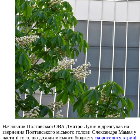
Начальник Полтавської ОВА Дмитро Лунін відреагував на
звернення Полтавського міського голови Олександра Мамая у
частині того, що доходи міського бюджету
скоротилися втричі
.