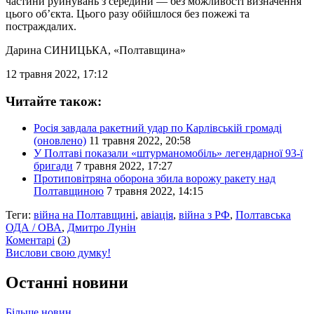
частини руйнувань з середини — без можливості визначення
цього об’єкта. Цього разу обійшлося без пожежі та
постраждалих.
Дарина СИНИЦЬКА
, «Полтавщина»
12 травня 2022, 17:12
Читайте також:
Росія завдала ракетний удар по Карлівській громаді
(оновлено)
11 травня 2022, 20:58
У Полтаві показали «штурманомобіль» легендарної 93-ї
бригади
7 травня 2022, 17:27
Протиповітряна оборона збила ворожу ракету над
Полтавщиною
7 травня 2022, 14:15
Теги:
війна на Полтавщині
,
авіація
,
війна з РФ
,
Полтавська
ОДА / ОВА
,
Дмитро Лунін
Коментарі
(
3
)
Вислови свою думку!
Останні новини
Більше новин