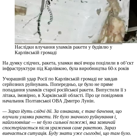
Наслідки влучання уламків ракети у будівлю у
Карлівській громаді
На думку слідчих, ракета, уламки якої вчора поцілили в об’єкт
інфраструктури під Карлівкою, була виробництва 60-х років
Учорашній удар Росії по Карлівській громаді не завдав
серйозних руйнувань. Попередньо, це було не пряме
попадання уламків старої російської ракети. Випустили її з
літака, імовірно, в Харківській області. Про це повідомив
начальник Полтавської ОВА Дмитро Лунін.
— Зараз ідуть слідчі дії. За ознаками, є таке бачення, що
влучили уламки ракети. Не було значного руйнування і,
найголовніше — не було сильної пожежі, яка зазвичай
спостерігається після ураження саме ракетою. Зараз
вивчається ситуація. Буду знати уже сьогодні, що там було.