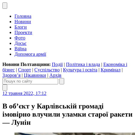
Головна
Новини
Блоги
Проекти
Фото
Досьє
Війна
Допомога армії
Новини Полтавщини:
Події
|
Політика і влада
|
Економіка і
бізнес
|
Спорт
|
Суспільство
|
Культура і освіта
|
Кримінал
|
Здоров’я
|
Цікавинки
|
Архів
12 травня 2022, 17:12
В об’єкт у Карлівській громаді
імовірно влучили уламки старої ракети
— Лунін