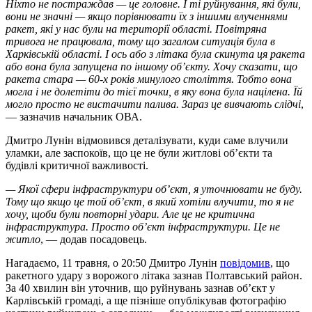
Ніхто не постраждав — це головне. І ті руйнування, які були,
вони не значні — якщо порівнювати їх з іншими влученнями
ракет, які у нас були на території області. Повітряна
тривога не працювала, тому що загалом ситуація була в
Харківській області. І ось або з літака була скинута ця ракета
або вона була запущена по іншому об’єкту. Хочу сказати, що
ракета стара — 60-х років минулого століття. Тобто вона
могла і не долетіти до тієї точки, в яку вона була націлена. Їй
могло просто не вистачити палива. Зараз це вивчають слідчі
,
— зазначив начальник ОВА.
Дмитро Лунін відмовився деталізувати, куди саме влучили
уламки, але заспокоїв, що це не були житлові об’єкти та
будівлі критичної важливості.
— Якої сфери інфраструктури об’єкт, я уточнювати не буду.
Тому що якщо це той об’єкт, в який хотіли влучити, то я не
хочу, щоби були повторні удари. Але це не критична
інфраструктура. Просто об’єкт інфраструктури. Це не
житло
, — додав посадовець.
Нагадаємо, 11 травня, о 20:50 Дмитро Лунін
повідомив
, що
ракетного удару з ворожого літака зазнав Полтавський район.
За 40 хвилин він уточнив, що руйнувань зазнав об’єкт у
Карлівській громаді, а ще пізніше опублікував фотографію