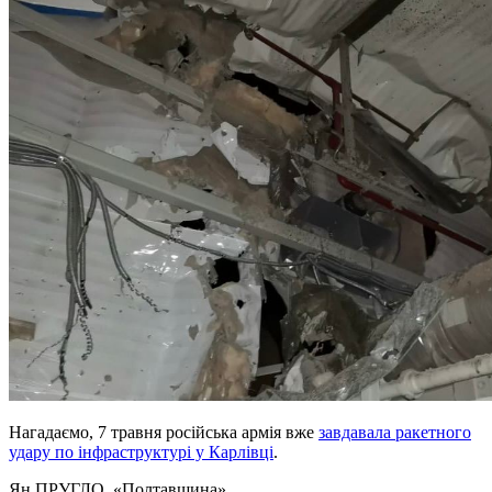
Нагадаємо, 7 травня російська армія вже
завдавала ракетного
удару по інфраструктурі у Карлівці
.
Ян ПРУГЛО
, «Полтавщина»