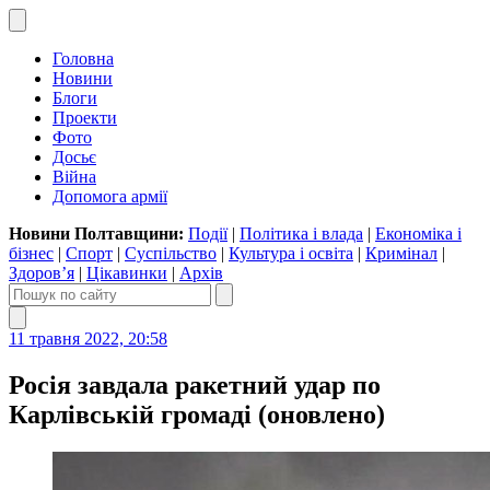
Головна
Новини
Блоги
Проекти
Фото
Досьє
Війна
Допомога армії
Новини Полтавщини:
Події
|
Політика і влада
|
Економіка і
бізнес
|
Спорт
|
Суспільство
|
Культура і освіта
|
Кримінал
|
Здоров’я
|
Цікавинки
|
Архів
11 травня 2022, 20:58
Росія завдала ракетний удар по
Карлівській громаді (оновлено)