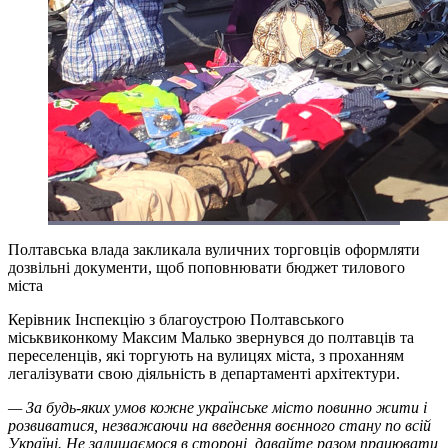
Полтавська влада закликала вуличних торговців оформляти
дозвільні документи, щоб поповнювати бюджет тилового
міста
Керівник Інспекцію з благоустрою Полтавського
міськвиконкому Максим Малько звернувся до полтавців та
переселенців, які торгують на вулицях міста, з проханням
легалізувати свою діяльність в департаменті архітектури.
— За будь-яких умов кожне українське місто повинно жити і
розвиватися, незважаючи на введення воєнного стану по всій
Україні. Не залишаємося в стороні, давайте разом працювати