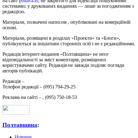
на сайт
poltava.to
, не закритого для індексації пошуковими
системами; у друкованих виданнях — лише за погодженням з
редакцією.
Матеріали, позначені написом
, опубліковані на комерційній
основі.
Матеріали, розміщені в розділах «Проекти» та «Блоги»,
публікуються за ініціативи сторонніх осіб і не є редакційними.
Редакція інтернет-видання «Полтавщина» не несе
відповідальності за зміст коментарів, розміщених
користувачами сайту. Редакція не завжди поділяє погляди
авторів публікацій.
Редакція –
Телефон редакції –
(095) 794-29-25
Реклама на сайті –
,
(095) 750-18-53
Полтавщина
:
Новини