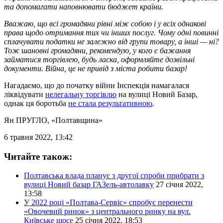
та допомагати наповнювати бюджет країни.
Вважаю, що всі громадяни рівні між собою і у всіх однакові
права щодо отримання тих чи інших послуг. Чому одні повинні
сплачувати податки не залежно від групи товару, а інші — ні?
Тож шановні громадяни, рекомендую, у кого є бажання
займатися торгівлею, будь ласка, оформляйте дозвільні
документи. Війна, це не привід з міста робити базар!
Нагадаємо, що до початку війни Інспекція намагалася
ліквідувати
нелегальну торгівлю
на вулиці Новий Базар,
однак ця боротьба
не стала результативною
.
Ян ПРУГЛО
, «Полтавщина»
6 травня 2022, 13:42
Читайте також:
Полтавська влада планує з другої спроби прибрати з
вулиці Новий базар ГАЗель-автолавку
27 січня 2022,
13:58
У 2022 році «Полтава-Сервіс» спробує перенести
«Овочевий ринок» з центрального ринку на вул.
Київське шосе
25 січня 2022, 18:53