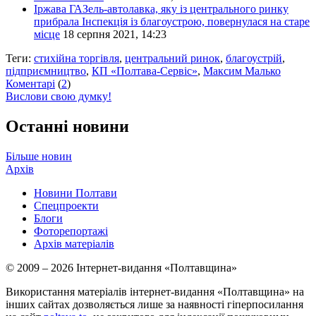
Іржава ГАЗель-автолавка, яку із центрального ринку
прибрала Інспекція із благоустрою, повернулася на старе
місце
18 серпня 2021, 14:23
Теги:
стихійна торгівля
,
центральний ринок
,
благоустрій
,
підприємництво
,
КП «Полтава-Сервіс»
,
Максим Малько
Коментарі
(
2
)
Вислови свою думку!
Останні новини
Більше новин
Архів
Новини Полтави
Спецпроекти
Блоги
Фоторепортажі
Архів матеріалів
© 2009 – 2026 Інтернет-видання «Полтавщина»
Використання матеріалів інтернет-видання «Полтавщина» на
інших сайтах дозволяється лише за наявності гіперпосилання