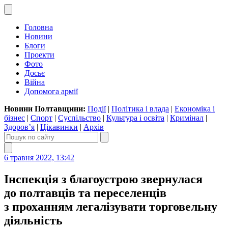
Головна
Новини
Блоги
Проекти
Фото
Досьє
Війна
Допомога армії
Новини Полтавщини:
Події
|
Політика і влада
|
Економіка і
бізнес
|
Спорт
|
Суспільство
|
Культура і освіта
|
Кримінал
|
Здоров’я
|
Цікавинки
|
Архів
6 травня 2022, 13:42
Інспекція з благоустрою звернулася
до полтавців та переселенців
з проханням легалізувати торговельну
діяльність