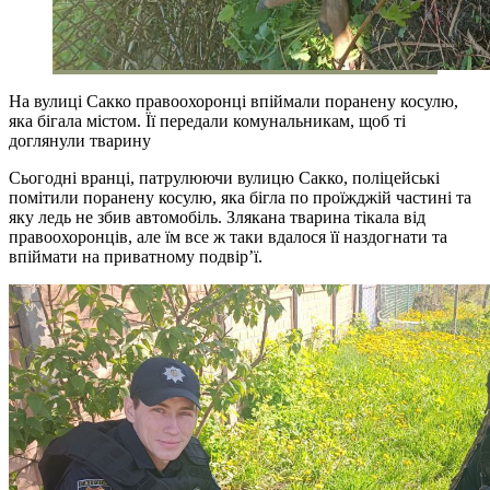
На вулиці Сакко правоохоронці впіймали поранену косулю,
яка бігала містом. Її передали комунальникам, щоб ті
доглянули тварину
Сьогодні вранці, патрулюючи вулицю Сакко, поліцейські
помітили поранену косулю, яка бігла по проїжджій частині та
яку ледь не збив автомобіль. Злякана тварина тікала від
правоохоронців, але їм все ж таки вдалося її наздогнати та
впіймати на приватному подвір’ї.