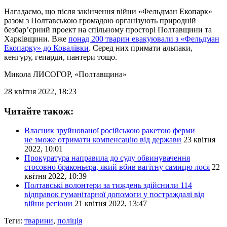
Нагадаємо, що після закінчення війни «Фельдман Екопарк»
разом з Полтавською громадою організують природній
безбар’єрний проект на спільному просторі Полтавщини та
Харківщини. Вже
понад 200 тварин евакуювали з «Фельдман
Екопарку» до Ковалівки
. Серед них примати альпаки,
кенгуру, гепарди, пантери тощо.
Микола ЛИСОГОР
, «Полтавщина»
28 квітня 2022, 18:23
Читайте також:
Власник зруйнованої російською ракетою ферми
не зможе отримати компенсацію від держави
23 квітня
2022, 10:01
Прокуратура направила до суду обвинувачення
стосовно браконьєра, який вбив вагітну самицю лося
22
квітня 2022, 10:39
Полтавські волонтери за тиждень здійснили 114
відправок гуманітарної допомоги у постраждалі від
війни регіони
21 квітня 2022, 13:47
Теги:
тварини
,
поліція