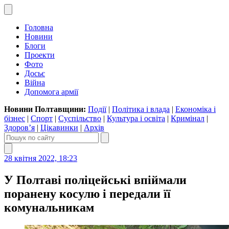
Головна
Новини
Блоги
Проекти
Фото
Досьє
Війна
Допомога армії
Новини Полтавщини:
Події
|
Політика і влада
|
Економіка і
бізнес
|
Спорт
|
Суспільство
|
Культура і освіта
|
Кримінал
|
Здоров’я
|
Цікавинки
|
Архів
28 квітня 2022, 18:23
У Полтаві поліцейські впіймали
поранену косулю і передали її
комунальникам