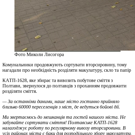
Фото Миколи Лисогора
Комунальники продовжують сортувати вторсировину, тому
нагадали про необхідність розділяти макулатуру, скло та папір
КАТП-1628, яке збирає та вивозить побутове сміття з
Полтави, звернулося до полтавців з проханням продовжити
розділяти сміття.
— За останніми даними, наше місто гостинно прийняло
близько 60000 переселенців з міст, де ведуться бойові дії.
Ми звертаємось до мешканців та гостей нашого міста. Не
забувайте сортувати сміття! Полтавське КАТП-1628
налагоджує роботу по регулярному вивозу вторсировини. В
усіх районах міста є баки для розподільного збору макулатури,