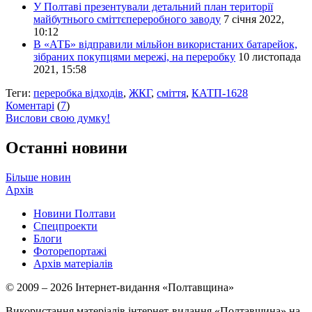
У Полтаві презентували детальний план території
майбутнього сміттєпереробного заводу
7 січня 2022,
10:12
В «АТБ» відправили мільйон використаних батарейок,
зібраних покупцями мережі, на переробку
10 листопада
2021, 15:58
Теги:
переробка відходів
,
ЖКГ
,
сміття
,
КАТП-1628
Коментарі
(
7
)
Вислови свою думку!
Останні новини
Більше новин
Архів
Новини Полтави
Спецпроекти
Блоги
Фоторепортажі
Архів матеріалів
© 2009 – 2026 Інтернет-видання «Полтавщина»
Використання матеріалів інтернет-видання «Полтавщина» на