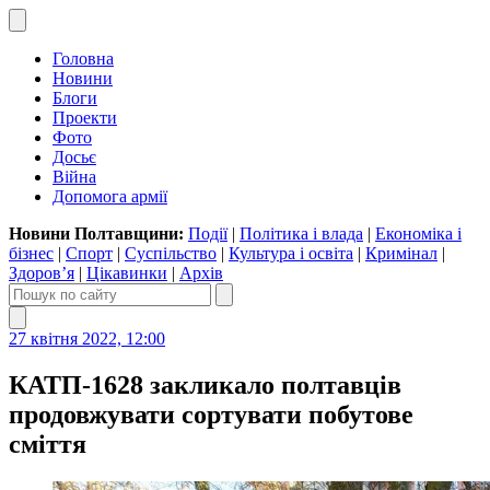
Головна
Новини
Блоги
Проекти
Фото
Досьє
Війна
Допомога армії
Новини Полтавщини:
Події
|
Політика і влада
|
Економіка і
бізнес
|
Спорт
|
Суспільство
|
Культура і освіта
|
Кримінал
|
Здоров’я
|
Цікавинки
|
Архів
27 квітня 2022, 12:00
КАТП-1628 закликало полтавців
продовжувати сортувати побутове
сміття