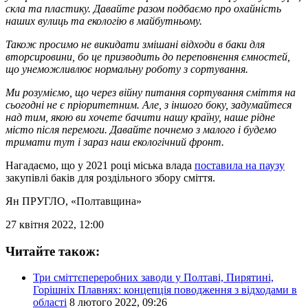
скла та пластику. Давайте разом подбаємо про охайність
наших вулиць та екологію в майбутньому.
Також просимо не викидати змішані відходи в баки для
вторсировини, бо це призводить до переповнення ємностей,
що унеможливлює нормальну роботу з сортування.
Ми розуміємо, що через війну питання сортування сміття на
сьогодні не є пріоритетним. Але, з іншого боку, задумайтеся
над тим, якою ви хочете бачити нашу країну, наше рідне
місто після перемоги. Давайте почнемо з малого і будемо
тримати тут і зараз наш екологічний фронт.
Нагадаємо, що у 2021 році міська влада
поставила на паузу
закупівлі баків для роздільного збору сміття.
Ян ПРУГЛО
, «Полтавщина»
27 квітня 2022, 12:00
Читайте також:
Три сміттєпереробних заводи у Полтаві, Пирятині,
Горішніх Плавнях: концепція поводження з відходами в
області
8 лютого 2022, 09:26