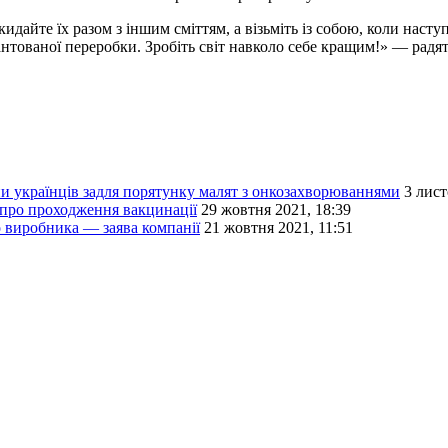
идайте їх разом з іншим сміттям, а візьміть із собою, коли наст
нтованої переробки. Зробіть світ навколо себе кращим!» — радят
ни українців задля порятунку малят з онкозахворюваннями
3 лист
 про проходження вакцинації
29 жовтня 2021, 18:39
 виробника — заява компанії
21 жовтня 2021, 11:51