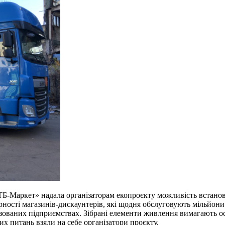
ТБ-Маркет» надала організаторам екопроєкту можливість встанови
рності магазинів-дискаунтерів, які щодня обслуговують мільйони 
ізованих підприємствах. Зібрані елементи живлення вимагають ос
х питань взяли на себе організатори проєкту.