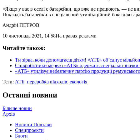
«Якщо у вас в оселі є батарейки, що вже не працюють, — не вик
Покладіть батарейки в спеціальний утилізаційний бокс для гара
Андрій ПЕТРОВ
10 листопада 2021, 14:58
На правах реклами
Читайте також:
Ти зірка, коли допомагаєш дітям! «АТБ» об’єднує мільйо
Співробітники мережі «АТБ» одержать спеціальні значки
«АТБ» утилізує небезпечну партію продукції румунського
Теги:
АТБ
,
переробка відходів
,
екологія
Останні новини
Більше новин
Архів
Новини Полтави
Спецпроекти
Блоги