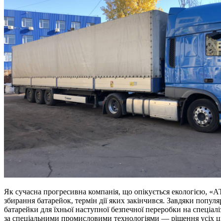
Як сучасна прогресивна компанія, що опікується екологією, «А
збирання батарейок, термін дії яких закінчився. Завдяки популя
батарейки для їхньої наступної безпечної переробки на спеціал
за спеціальними промисловими технологіями — рішення усіх ци