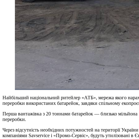
Найбільший національний ритейлер «АТБ», мережа якого нарахо
переробки використаних батарейок, завдяки спільному екопроєкт
Перша вантажівка з 20 тоннами батарейок — близько мільйона 
переробки.
Через відсутність необхідних потужностей на території України 
компаніями Savservice і «Промо-Сервіс», будуть утилізовані в 