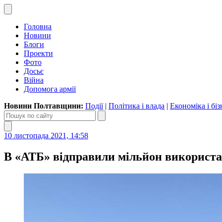
Головна
Новини
Блоги
Проекти
Фото
Досьє
Війна
Допомога армії
Новини Полтавщини:
Події
|
Політика і влада
|
Економіка і біз
10 листопада 2021, 14:58
В «АТБ» відправили мільйон використан