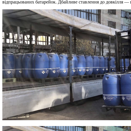
відпрацьованих батарейок. Дбайливе ставлення до довкілля — це