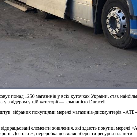
вує понад 1250 магазинів у всіх куточках України, став найбіл
у з лідером у цій категорії — компанією Duracell.
штук, зібраних покупцями мережі магазинів-дискаунтерів «АТБ» 
відпрацьовані елементи живлення, які здають покупці мережі «АТБ
Європі. До того ж, переробка дозволяє зберегти ресурси планети