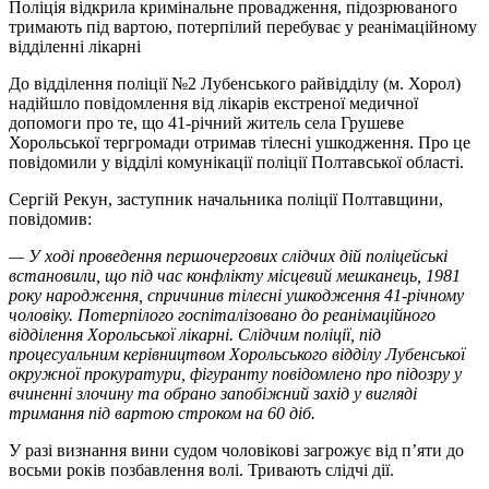
Поліція відкрила кримінальне провадження, підозрюваного
тримають під вартою, потерпілий перебуває у реанімаційному
відділенні лікарні
До відділення поліції №2 Лубенського райвідділу (м. Хорол)
надійшло повідомлення від лікарів екстреної медичної
допомоги про те, що 41-річний житель села Грушеве
Хорольської тергромади отримав тілесні ушкодження. Про це
повідомили у відділі комунікації поліції Полтавської області.
Сергій Рекун, заступник начальника поліції Полтавщини,
повідомив:
— У ході проведення першочергових слідчих дій поліцейські
встановили, що під час конфлікту місцевий мешканець, 1981
року народження, спричинив тілесні ушкодження 41-річному
чоловіку. Потерпілого госпіталізовано до реанімаційного
відділення Хорольської лікарні. Слідчим поліції, під
процесуальним керівництвом Хорольського відділу Лубенської
окружної прокуратури, фігуранту повідомлено про підозру у
вчиненні злочину та обрано запобіжний захід у вигляді
тримання під вартою строком на 60 діб.
У разі визнання вини судом чоловікові загрожує від п’яти до
восьми років позбавлення волі. Тривають слідчі дії.