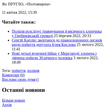
Ян ПРУГЛО
, «Полтавщина»
11 квітня 2022, 15:39
Читайте також:
Поліція розслідує травмування 4-місячного хлопчика
у Гребінківській громаді
25 березня 2022, 20:33
Сергій Каплін: звертаюся до правоохоронних органів
щодо побиття депутата Ігоря Кислова
25 лютого 2022,
11:41
Нові деталі вуличної бійки у Миргороді: хлопець і
дівчина побили 30-річного чоловіка
3 лютого 2022,
18:49
Теги:
побиття
,
поліція
Коментарі
(
0
)
Вислови свою думку!
Останні новини
Більше новин
Архів