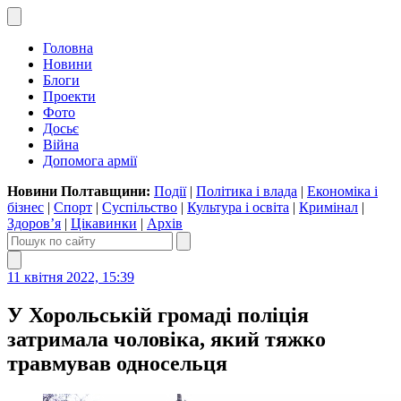
Головна
Новини
Блоги
Проекти
Фото
Досьє
Війна
Допомога армії
Новини Полтавщини:
Події
|
Політика і влада
|
Економіка і
бізнес
|
Спорт
|
Суспільство
|
Культура і освіта
|
Кримінал
|
Здоров’я
|
Цікавинки
|
Архів
11 квітня 2022, 15:39
У Хорольській громаді поліція
затримала чоловіка, який тяжко
травмував односельця