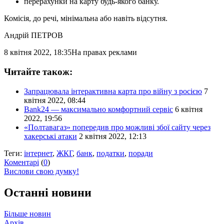
перерахунки на карту будь-якого банку.
Комісія, до речі, мінімальна або навіть відсутня.
Андрій ПЕТРОВ
8 квітня 2022, 18:35
На правах реклами
Читайте також:
Запрацювала інтерактивна карта про війну з росією
7
квітня 2022, 08:44
Bank24 — максимально комфортний сервіс
6 квітня
2022, 19:56
«Полтавагаз» попередив про можливі збої сайту через
хакерські атаки
2 квітня 2022, 12:13
Теги:
інтернет
,
ЖКГ
,
банк
,
податки
,
поради
Коментарі
(
0
)
Вислови свою думку!
Останні новини
Більше новин
Архів