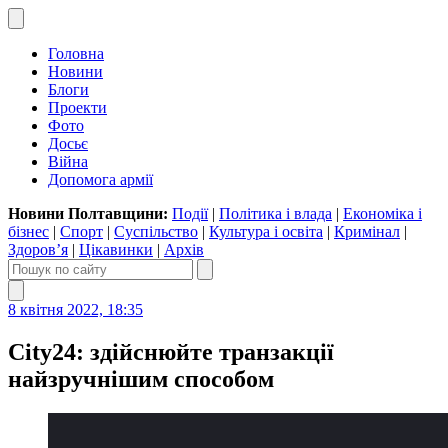
Головна
Новини
Блоги
Проекти
Фото
Досьє
Війна
Допомога армії
Новини Полтавщини:
Події
|
Політика і влада
|
Економіка і
бізнес
|
Спорт
|
Суспільство
|
Культура і освіта
|
Кримінал
|
Здоров’я
|
Цікавинки
|
Архів
8 квітня 2022, 18:35
City24: здійснюйте транзакції
найзручнішим способом