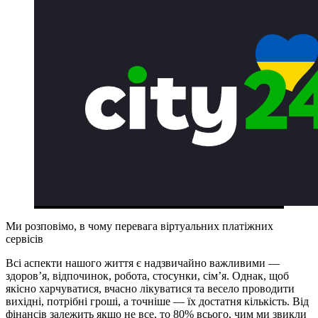
Ми розповімо, в чому перевага віртуальних платіжних
сервісів
Всі аспекти нашого життя є надзвичайно важливими —
здоров’я, відпочинок, робота, стосунки, сім’я. Однак, щоб
якісно харчуватися, вчасно лікуватися та весело проводити
вихідні, потрібні гроші, а точніше — їх достатня кількість. Від
фінансів залежить якщо не все, то 80% всього, чим ми звикли