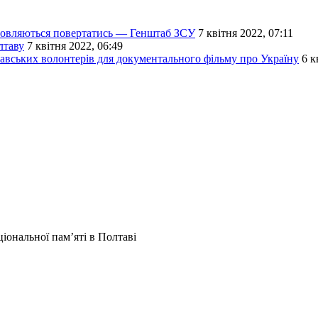
ідмовляються повертатись — Генштаб ЗСУ
7 квітня 2022, 07:11
лтаву
7 квітня 2022, 06:49
тавських волонтерів для документального фільму про Україну
6 к
іональної пам’яті в Полтаві