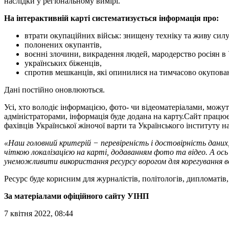
наслідки у регіональному вимірі.
На інтерактивній карті систематизується інформація про:
втрати окупаційних військ: знищену техніку та живу силу
полонених окупантів,
воєнні злочини, викрадення людей, мародерство росіян в 
українських біженців,
спротив мешканців, які опинилися на тимчасово окупова
Дані постійно оновлюються.
Усі, хто володіє інформацією, фото- чи відеоматеріалами, можу
адміністраторами, інформація буде додана на карту.Сайт працю
фахівців Української жіночої варти та Українського інституту на
«Наш головний критерій − перевіреність і достовірність даних,
чіткою локалізацією на карті, додаванням фото та відео. А ос
унеможливити використання ресурсу ворогом для корегування 
Ресурс буде корисним для журналістів, політологів, дипломатів,
За матеріалами офіційного сайту УІНП
7 квітня 2022, 08:44