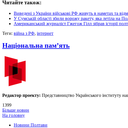
Читайте також:
Виведені з України військові РФ живуть в наметах та в
У Сумській області збили ворожу ракету, яка летіла на По
Американський журналіст Гжегож Гілл зібрав історії пол
Теги:
війна з РФ
,
інтернет
Національна пам’ять
Редактор проекту:
Представництво Українського інституту нац
1399
Більше новин
На головну
Новини Полтави