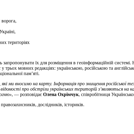
 ворога,
Україні,
них територіях
ть запропонувати їх для розміщення в геоінформаційній системі. 
є у трьох мовних редакціях: українською, російською та англійс
ціональної пам’яті.
 які ми вносимо на карту. Інформація про знищення російської т
ь відомості про обстріли українських територій з’являються на к
вогню»
, — розповідає
Олена Охрімчук
, співробітниця Українсько
 правозахисників, дослідників, істориків.