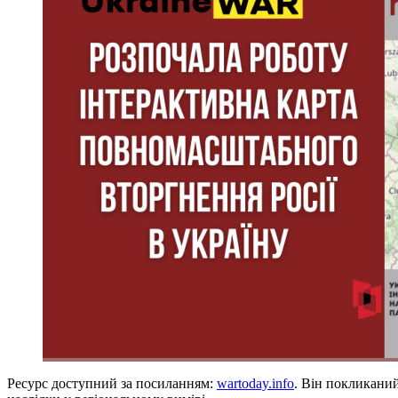
Ресурс доступний за посиланням:
wartoday.info
. Він покликаний