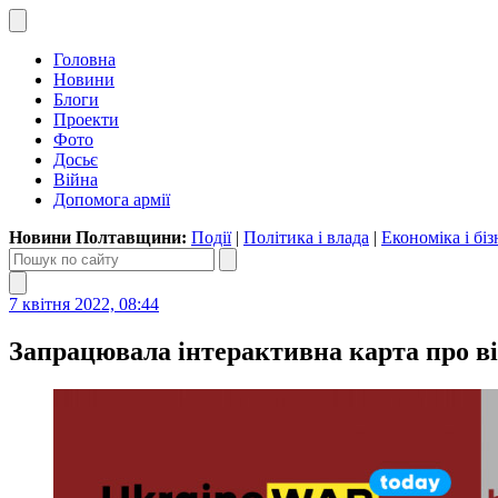
Головна
Новини
Блоги
Проекти
Фото
Досьє
Війна
Допомога армії
Новини Полтавщини:
Події
|
Політика і влада
|
Економіка і біз
7 квітня 2022, 08:44
Запрацювала інтерактивна карта про ві